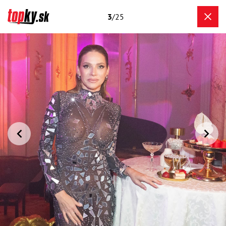
3
/25