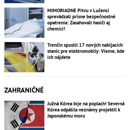
MIMORIADNE Pitvu v Lučenci
sprevádzali prísne bezpečnostné
opatrenia: Zasahovali hasiči aj
chemici!
Trenčín spustil 17 nových nabíjacích
staníc pre elektromobily: Vieme, kde
ich nájdete
ZAHRANIČNÉ
Južná Kórea bije na poplach! Severná
Kórea odpálila neznámy projektil k
Japonskému moru