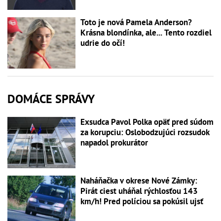
Toto je nová Pamela Anderson?
Krásna blondínka, ale... Tento rozdiel
udrie do očí!
DOMÁCE SPRÁVY
Exsudca Pavol Polka opäť pred súdom
za korupciu: Oslobodzujúci rozsudok
napadol prokurátor
Naháňačka v okrese Nové Zámky:
Pirát ciest uháňal rýchlosťou 143
km/h! Pred políciou sa pokúsil ujsť