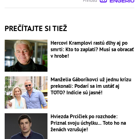
PREČÍTAJTE SI TIEŽ
Hercovi Kramplovi rastú dlhy aj po
smrti: Kto to zaplatí? Musí sa obracať
v hrobe!
Manželia Gáboríkovci už jednu krízu
prekonali: Podarí sa im ustáť aj
TOTO? Indície sú jasné!
Hviezda Prcičiek po rozchode:
Priznal svoju úchylku... Toto ho na
ženách vzrušuje!