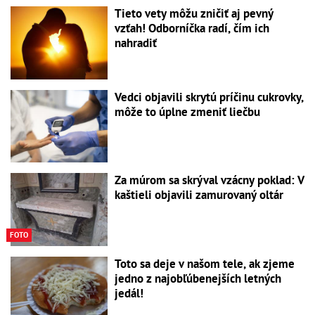
Tieto vety môžu zničiť aj pevný
vzťah! Odborníčka radí, čím ich
nahradiť
Vedci objavili skrytú príčinu cukrovky,
môže to úplne zmeniť liečbu
Za múrom sa skrýval vzácny poklad: V
kaštieli objavili zamurovaný oltár
FOTO
Toto sa deje v našom tele, ak zjeme
jedno z najobľúbenejších letných
jedál!