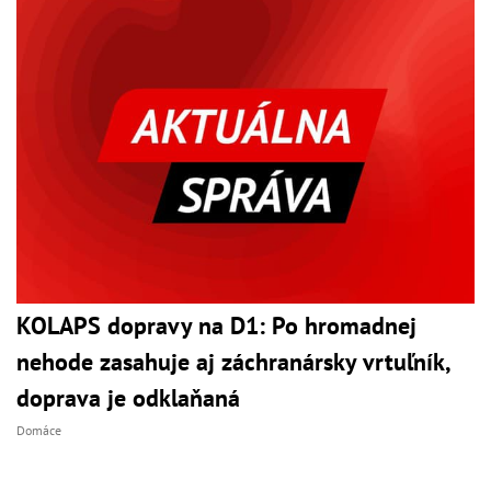
KOLAPS dopravy na D1: Po hromadnej
nehode zasahuje aj záchranársky vrtuľník,
doprava je odklaňaná
Domáce