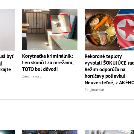
Korytnačka kriminálnik:
sí byť
Rekordné teploty
Leo skončil za mrežami,
j
vyvolali ŠOKUJÚCE rad
TOTO bol dôvod!
akajte
Režim odporúča na
horúčavy polievku!
Zaujímavosti
Neuveriteľné, z AKÉH
zvierata
Zaujímavosti