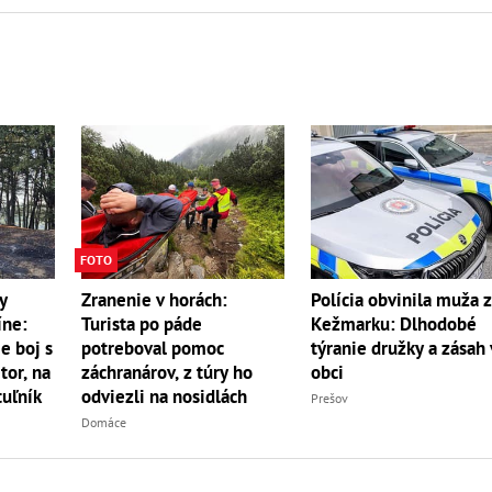
FOTO
y
Zranenie v horách:
Polícia obvinila muža 
íne:
Turista po páde
Kežmarku: Dlhodobé
e boj s
potreboval pomoc
týranie družky a zásah 
r, na
záchranárov, z túry ho
obci
uľník
odviezli na nosidlách
Prešov
Domáce