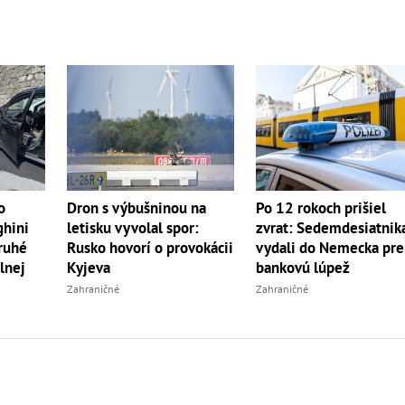
o
Dron s výbušninou na
Po 12 rokoch prišiel
ghini
letisku vyvolal spor:
zvrat: Sedemdesiatnik
druhé
Rusko hovorí o provokácii
vydali do Nemecka pre
lnej
Kyjeva
bankovú lúpež
Zahraničné
Zahraničné