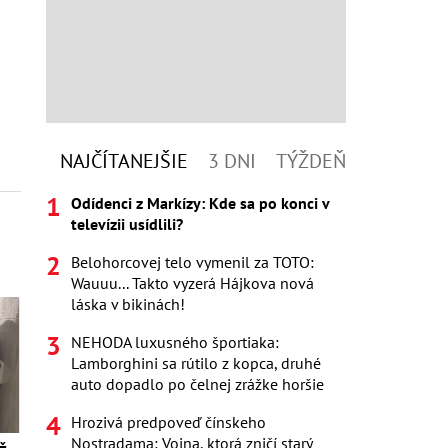
NAJČÍTANEJŠIE
3 DNI
TÝŽDEŇ
Odídenci z Markízy: Kde sa po konci v
televízii usídlili?
Belohorcovej telo vymenil za TOTO:
Wauuu... Takto vyzerá Hájkova nová
láska v bikinách!
NEHODA luxusného športiaka:
Lamborghini sa rútilo z kopca, druhé
auto dopadlo po čelnej zrážke horšie
Hrozivá predpoveď čínskeho
Nostradama: Vojna, ktorá zničí starý