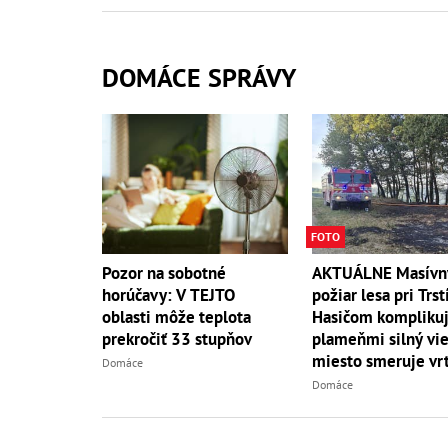
DOMÁCE SPRÁVY
FOTO
AKTUÁLNE Masívn
Pozor na sobotné
požiar lesa pri Trst
horúčavy: V TEJTO
Hasičom komplikuj
oblasti môže teplota
plameňmi silný vieto
prekročiť 33 stupňov
miesto smeruje vrt
Domáce
Domáce