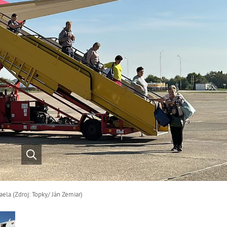
raela (Zdroj: Topky/ Ján Zemiar)