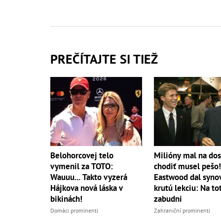
PREČÍTAJTE SI TIEŽ
Belohorcovej telo
Milióny mal na dos
vymenil za TOTO:
chodiť musel pešo!
Wauuu... Takto vyzerá
Eastwood dal syno
Hájkova nová láska v
krutú lekciu: Na to
bikinách!
zabudni
Domáci prominenti
Zahraniční prominenti