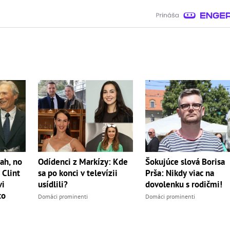
ah, no
Odídenci z Markízy: Kde
Šokujúce slová Borisa
 Clint
sa po konci v televízii
Prša: Nikdy viac na
vi
usídlili?
dovolenku s rodičmi!
to
Domáci prominenti
Domáci prominenti