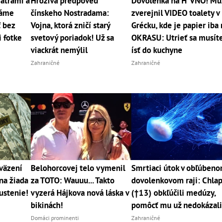
Tatrami a
Hrozivá predpoveď
Dovolenka na H*VNO! Mu
máme
čínskeho Nostradama:
zverejnil VIDEO toalety v
ť bez
Vojna, ktorá zničí starý
Grécku, kde je papier iba
i fotke
svetový poriadok! Už sa
OKRASU: Utrieť sa musít
viackrát nemýlil
ísť do kuchyne
Zahraničné
Zahraničné
väzení
Belohorcovej telo vymenil
Smrtiaci útok v obľúben
na žiada
za TOTO: Wauuu... Takto
dovolenkovom raji: Chla
ustenie!
vyzerá Hájkova nová láska v
(†13) obkľúčili medúzy,
bikinách!
pomôcť mu už nedokázal
Domáci prominenti
Zahraničné