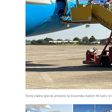
Štvrtý vládny špeciál priviezol na Slovensko ďalších 90 ľudí z Iz