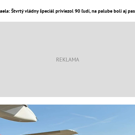
zraela: Štvrtý vládny špeciál priviezol 90 ľudí, na palube boli aj pas