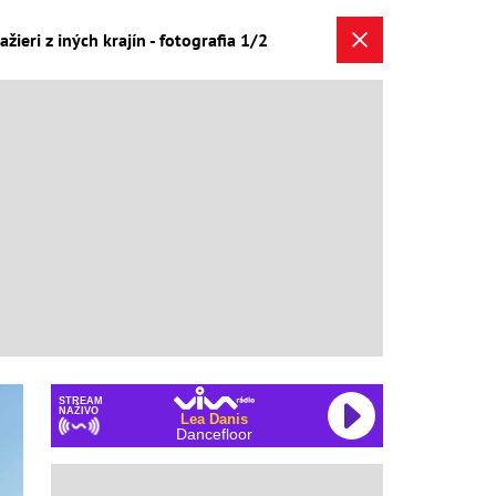
ažieri z iných krajín - fotografia 1/2
STREAM
NAŽIVO
Lea Danis
Dancefloor