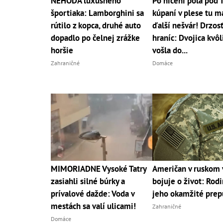
NEHODA luxusného
Po ničení pola pod 
športiaka: Lamborghini sa
kúpaní v plese tu 
rútilo z kopca, druhé auto
ďalší nešvár! Drzos
dopadlo po čelnej zrážke
hraníc: Dvojica kvôl
horšie
vošla do...
Zahraničné
Domáce
MIMORIADNE Vysoké Tatry
Američan v ruskom 
zasiahli silné búrky a
bojuje o život: Rodi
prívalové dažde: Voda v
jeho okamžité prep
mestách sa valí ulicami!
Zahraničné
Domáce