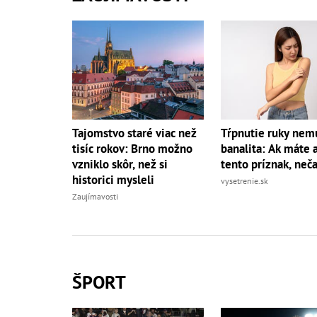
Tajomstvo staré viac než
Tŕpnutie ruky nemu
tisíc rokov: Brno možno
banalita: Ak máte a
vzniklo skôr, než si
tento príznak, neč
historici mysleli
vysetrenie.sk
Zaujímavosti
ŠPORT