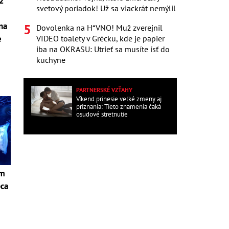
ž
svetový poriadok! Už sa viackrát nemýlil
 na
Dovolenka na H*VNO! Muž zverejnil
e
VIDEO toalety v Grécku, kde je papier
iba na OKRASU: Utrieť sa musíte ísť do
kuchyne
PARTNERSKÉ VZŤAHY
Víkend prinesie veľké zmeny aj
priznania: Tieto znamenia čaká
osudové stretnutie
om
pca
i