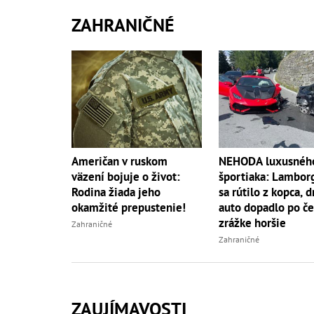
ZAHRANIČNÉ
NEHODA luxusnéh
Američan v ruskom
športiaka: Lambor
väzení bojuje o život:
sa rútilo z kopca, 
Rodina žiada jeho
auto dopadlo po če
okamžité prepustenie!
zrážke horšie
Zahraničné
Zahraničné
ZAUJÍMAVOSTI