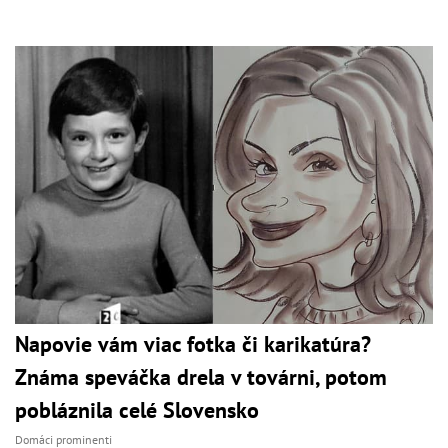
Napovie vám viac fotka či karikatúra?
Známa speváčka drela v továrni, potom
pobláznila celé Slovensko
Domáci prominenti