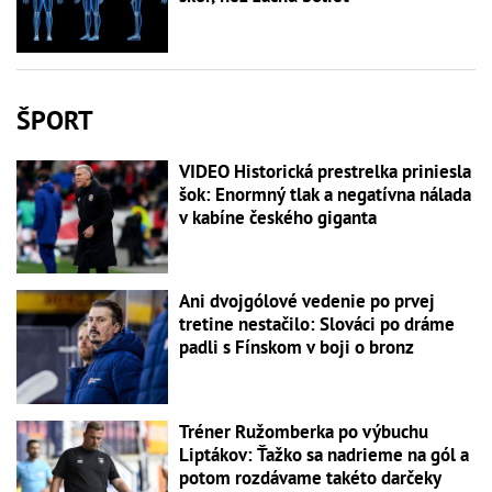
ŠPORT
VIDEO Historická prestrelka priniesla
šok: Enormný tlak a negatívna nálada
v kabíne českého giganta
Ani dvojgólové vedenie po prvej
tretine nestačilo: Slováci po dráme
padli s Fínskom v boji o bronz
Tréner Ružomberka po výbuchu
Liptákov: Ťažko sa nadrieme na gól a
potom rozdávame takéto darčeky