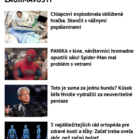
Chlapcovi explodovala obľúbená
hračka. Skončil s vážnymi
popáleninami
PANIKA v kine, návštevníci hromadne
opustili sálu! Spider-Man mal
problém s vetrami
Toto je suma za jednu bundu? Kúsok
šéfa Nvidie vydražili za neuveriteľné
peniaze
5 najdôležitejších rád ortopéda pre
zdravé kosti a kĺby: Začať treba oveľa
skôr, než začnú bolieť