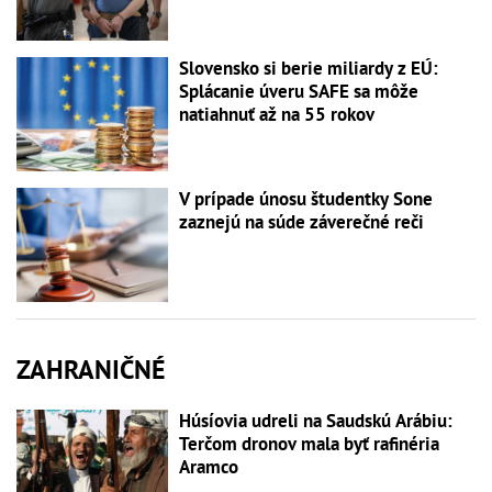
Slovensko si berie miliardy z EÚ:
Splácanie úveru SAFE sa môže
natiahnuť až na 55 rokov
V prípade únosu študentky Sone
zaznejú na súde záverečné reči
ZAHRANIČNÉ
Húsíovia udreli na Saudskú Arábiu:
Terčom dronov mala byť rafinéria
Aramco