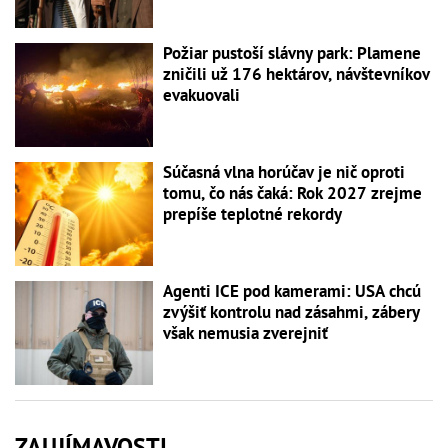
Požiar pustoší slávny park: Plamene
zničili už 176 hektárov, návštevníkov
evakuovali
Súčasná vlna horúčav je nič oproti
tomu, čo nás čaká: Rok 2027 zrejme
prepíše teplotné rekordy
Agenti ICE pod kamerami: USA chcú
zvýšiť kontrolu nad zásahmi, zábery
však nemusia zverejniť
ZAUJÍMAVOSTI