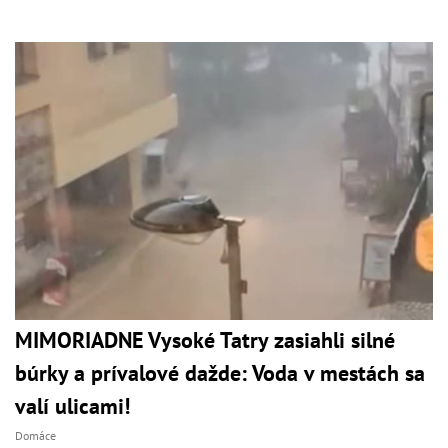
MIMORIADNE Vysoké Tatry zasiahli silné
búrky a prívalové dažde: Voda v mestách sa
valí ulicami!
Domáce