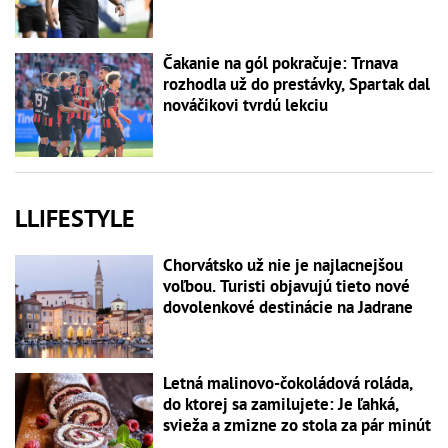
Čakanie na gól pokračuje: Trnava
rozhodla už do prestávky, Spartak dal
nováčikovi tvrdú lekciu
LLIFESTYLE
Chorvátsko už nie je najlacnejšou
voľbou. Turisti objavujú tieto nové
dovolenkové destinácie na Jadrane
Letná malinovo-čokoládová roláda,
do ktorej sa zamilujete: Je ľahká,
svieža a zmizne zo stola za pár minút