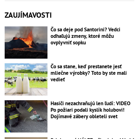
ZAUJÍMAVOSTI
Čo sa deje pod Santorini? Vedci
odhaľujú zmeny, ktoré môžu
ovplyvniť sopku
Čo sa stane, keď prestanete jesť
mliečne výrobky? Toto by ste mali
vedieť
Hasiči nezachraňujú len ľudí: VIDEO
Po požiari podali kyslík holubovi!
Dojímavé zábery obleteli svet