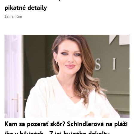
pikatné detaily
Zahraničné
Kam sa pozerať skôr? Schindlerová na pláži
iba v bikinách... Z jej bujného dekoltu