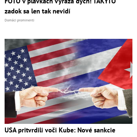
FOTO v plavkách vyráža dych! TAKÝTO
zadok sa len tak nevidí
Domáci prominenti
USA pritvrdili voči Kube: Nové sankcie