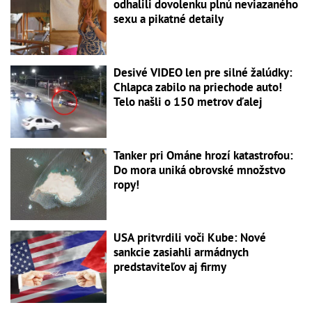
odhalili dovolenku plnú neviazaného
sexu a pikatné detaily
Desivé VIDEO len pre silné žalúdky:
Chlapca zabilo na priechode auto!
Telo našli o 150 metrov ďalej
Tanker pri Ománe hrozí katastrofou:
Do mora uniká obrovské množstvo
ropy!
USA pritvrdili voči Kube: Nové
sankcie zasiahli armádnych
predstaviteľov aj firmy