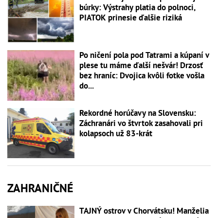
búrky: Výstrahy platia do polnoci,
PIATOK prinesie ďalšie riziká
Po ničení pola pod Tatrami a kúpaní v
plese tu máme ďalší nešvár! Drzosť
bez hraníc: Dvojica kvôli fotke vošla
do...
Rekordné horúčavy na Slovensku:
Záchranári vo štvrtok zasahovali pri
kolapsoch už 83-krát
ZAHRANIČNÉ
TAJNÝ ostrov v Chorvátsku! Manželia