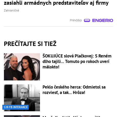
zasiahli armádnych predstaviteľov aj firmy
Zahraničné
PREČÍTAJTE SI TIEŽ
ŠOKUJÚCE slová Plačkovej: S Reném
dlho tajili... Tomuto po rokoch uverí
málokto!
Peklo českého herca: Odmietol sa
rozviesť, a tak... Hrôza!
128 FB INTERAKCIÍ