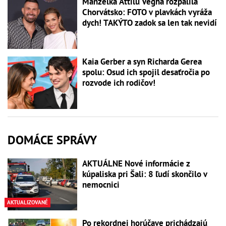
Manželka Attilu Végha rozpálila
Chorvátsko: FOTO v plavkách vyráža
dych! TAKÝTO zadok sa len tak nevidí
Kaia Gerber a syn Richarda Gerea
spolu: Osud ich spojil desaťročia po
rozvode ich rodičov!
DOMÁCE SPRÁVY
AKTUÁLNE Nové informácie z
kúpaliska pri Šali: 8 ľudí skončilo v
nemocnici
AKTUALIZOVANÉ
Po rekordnej horúčave prichádzajú