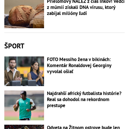
Prielomový NÁLEZ z čias Inkov! Vedci
z múmií získali DNA vírusu, ktorý
zabíjal milióny ľudí
ŠPORT
FOTO Messiho žena v bikinách:
Komentár Ronaldovej Georginy
vyvolal ošiaľ
Najdrahší africký futbalista histórie?
Real sa dohodol na rekordnom
prestupe
Odveta na Žitnom ostrove bude len