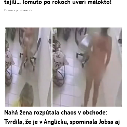
tajili... Tomuto po rokoch uverí málokto!
Domáci prominenti
Nahá žena rozpútala chaos v obchode:
Tvrdila, že je v Anglicku, spomínala Jobsa aj