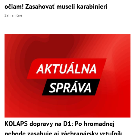
očiam! Zasahovať museli karabinieri
Zahraničné
KOLAPS dopravy na D1: Po hromadnej
nehode zasahuje aj záchranársky vrtuľník,