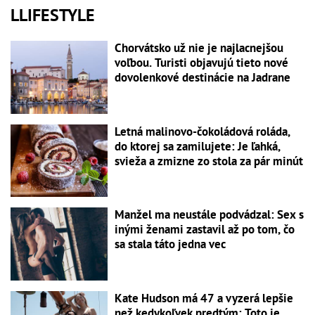
LLIFESTYLE
Chorvátsko už nie je najlacnejšou
voľbou. Turisti objavujú tieto nové
dovolenkové destinácie na Jadrane
Letná malinovo-čokoládová roláda,
do ktorej sa zamilujete: Je ľahká,
svieža a zmizne zo stola za pár minút
Manžel ma neustále podvádzal: Sex s
inými ženami zastavil až po tom, čo
sa stala táto jedna vec
Kate Hudson má 47 a vyzerá lepšie
než kedykoľvek predtým: Toto je