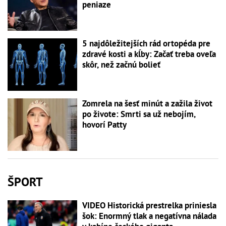
peniaze
5 najdôležitejších rád ortopéda pre
zdravé kosti a kĺby: Začať treba oveľa
skôr, než začnú bolieť
Zomrela na šesť minút a zažila život
po živote: Smrti sa už nebojím,
hovorí Patty
ŠPORT
VIDEO Historická prestrelka priniesla
šok: Enormný tlak a negatívna nálada