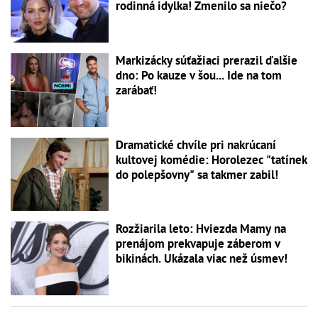
rodinná idylka! Zmenilo sa niečo?
Markizácky súťažiaci prerazil ďalšie
dno: Po kauze v šou... Ide na tom
zarábať!
Dramatické chvíle pri nakrúcaní
kultovej komédie: Horolezec "tatínek
do polepšovny" sa takmer zabil!
Rozžiarila leto: Hviezda Mamy na
prenájom prekvapuje záberom v
bikinách. Ukázala viac než úsmev!