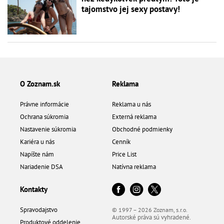
tajomstvo jej sexy postavy!
O Zoznam.sk
Reklama
Právne informácie
Reklama u nás
Ochrana súkromia
Externá reklama
Nastavenie súkromia
Obchodné podmienky
Kariéra u nás
Cenník
Napíšte nám
Price List
Nariadenie DSA
Natívna reklama
Kontakty
Spravodajstvo
© 1997 – 2026 Zoznam, s.r.o.
Autorské práva sú vyhradené.
Produktové oddelenie