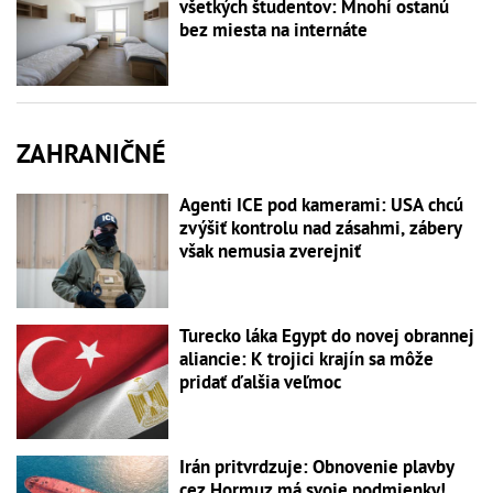
všetkých študentov: Mnohí ostanú
bez miesta na internáte
ZAHRANIČNÉ
Agenti ICE pod kamerami: USA chcú
zvýšiť kontrolu nad zásahmi, zábery
však nemusia zverejniť
Turecko láka Egypt do novej obrannej
aliancie: K trojici krajín sa môže
pridať ďalšia veľmoc
Irán pritvrdzuje: Obnovenie plavby
cez Hormuz má svoje podmienky!