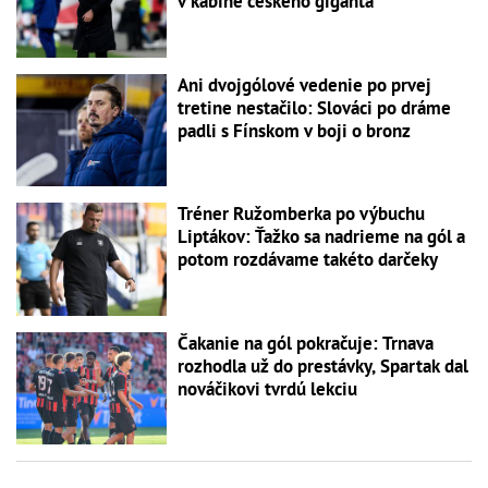
v kabíne českého giganta
Ani dvojgólové vedenie po prvej
tretine nestačilo: Slováci po dráme
padli s Fínskom v boji o bronz
Tréner Ružomberka po výbuchu
Liptákov: Ťažko sa nadrieme na gól a
potom rozdávame takéto darčeky
Čakanie na gól pokračuje: Trnava
rozhodla už do prestávky, Spartak dal
nováčikovi tvrdú lekciu