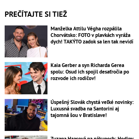
PREČÍTAJTE SI TIEŽ
Manželka Attilu Végha rozpálila
Chorvátsko: FOTO v plavkách vyráža
dych! TAKÝTO zadok sa len tak nevidí
Kaia Gerber a syn Richarda Gerea
spolu: Osud ich spojil desaťročia po
rozvode ich rodičov!
Úspešný Slovák chystá veľké novinky:
Luxusná svadba na Santorini aj
tajomná šou v Bratislave!
Zuzana Haasová na nákupoch: Hodiny