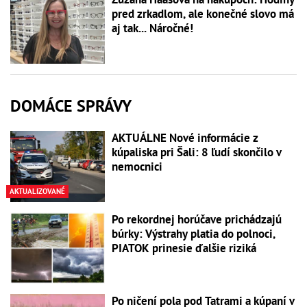
pred zrkadlom, ale konečné slovo má
aj tak... Náročné!
DOMÁCE SPRÁVY
AKTUÁLNE Nové informácie z
kúpaliska pri Šali: 8 ľudí skončilo v
nemocnici
AKTUALIZOVANÉ
Po rekordnej horúčave prichádzajú
búrky: Výstrahy platia do polnoci,
PIATOK prinesie ďalšie riziká
Po ničení pola pod Tatrami a kúpaní v