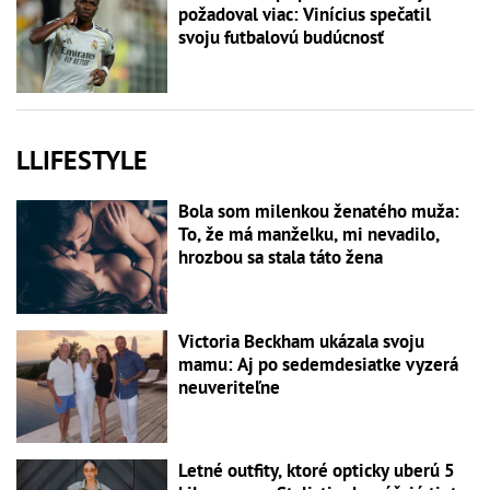
požadoval viac: Vinícius spečatil
svoju futbalovú budúcnosť
LLIFESTYLE
Bola som milenkou ženatého muža:
To, že má manželku, mi nevadilo,
hrozbou sa stala táto žena
Victoria Beckham ukázala svoju
mamu: Aj po sedemdesiatke vyzerá
neuveriteľne
Letné outfity, ktoré opticky uberú 5