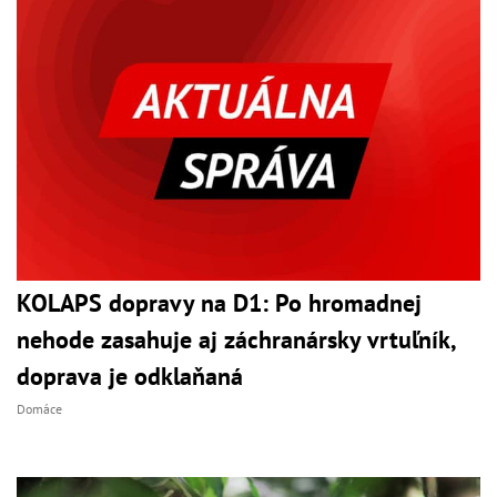
KOLAPS dopravy na D1: Po hromadnej
nehode zasahuje aj záchranársky vrtuľník,
doprava je odklaňaná
Domáce