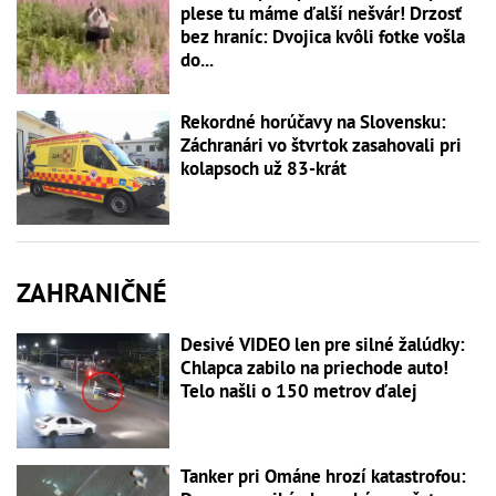
plese tu máme ďalší nešvár! Drzosť
bez hraníc: Dvojica kvôli fotke vošla
do...
Rekordné horúčavy na Slovensku:
Záchranári vo štvrtok zasahovali pri
kolapsoch už 83-krát
ZAHRANIČNÉ
Desivé VIDEO len pre silné žalúdky:
Chlapca zabilo na priechode auto!
Telo našli o 150 metrov ďalej
Tanker pri Ománe hrozí katastrofou: