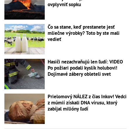
ovplyvniť sopku
Čo sa stane, keď prestanete jesť
mliečne výrobky? Toto by ste mali
vedieť
Hasiči nezachraňujú len ľudí: VIDEO
Po požiari podali kyslík holubovi!
Dojímavé zábery obleteli svet
Prielomový NÁLEZ z čias Inkov! Vedci
z múmií získali DNA vírusu, ktorý
zabíjal milióny ľudí