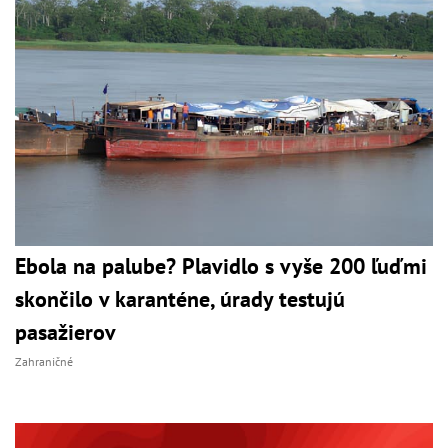
Ebola na palube? Plavidlo s vyše 200 ľuďmi
skončilo v karanténe, úrady testujú
pasažierov
Zahraničné