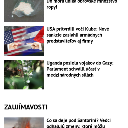
Do mora uniká obrovské množstvo
ropy!
USA pritvrdili voči Kube: Nové
sankcie zasiahli armádnych
predstaviteľov aj firmy
Uganda posiela vojakov do Gazy:
Parlament schválil účasť v
medzinárodných silách
ZAUJÍMAVOSTI
Čo sa deje pod Santorini? Vedci
odhaľujú zmeny, ktoré môžu