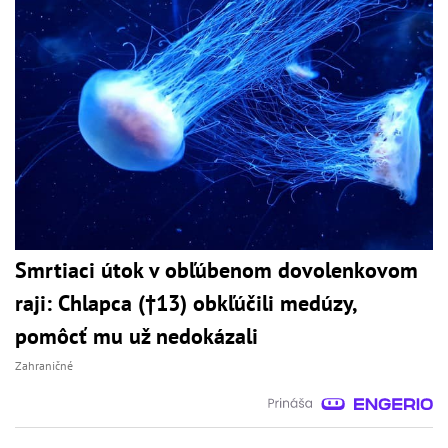
Smrtiaci útok v obľúbenom dovolenkovom
raji: Chlapca (†13) obkľúčili medúzy,
pomôcť mu už nedokázali
Zahraničné