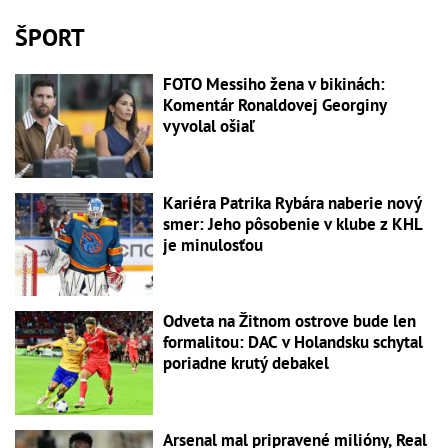
ŠPORT
FOTO Messiho žena v bikinách:
Komentár Ronaldovej Georginy
vyvolal ošiaľ
Kariéra Patrika Rybára naberie nový
smer: Jeho pôsobenie v klube z KHL
je minulosťou
Odveta na Žitnom ostrove bude len
formalitou: DAC v Holandsku schytal
poriadne krutý debakel
Arsenal mal pripravené milióny, Real