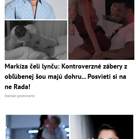
Markíza čelí lynču: Kontroverzné zábery z
obľúbenej šou majú dohru... Posvieti si na
ne Rada!
Domáci prominenti