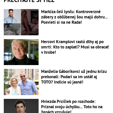
Markíza čelí lynču: Kontroverzné
zábery z obľúbenej šou majú dohru...
Posvieti si na ne Rada!
Hercovi Kramplovi rastú dlhy aj po
smrti: Kto to zaplatí? Musí sa obracať
v hrobe!
Manželia Gáboríkovci už jednu krízu
prekonali: Podarí sa im ustáť aj
TOTO? Indície sú jasné!
Hviezda Prcičiek po rozchode:
Priznal svoju úchylku... Toto ho na
ženách vzrušuje!