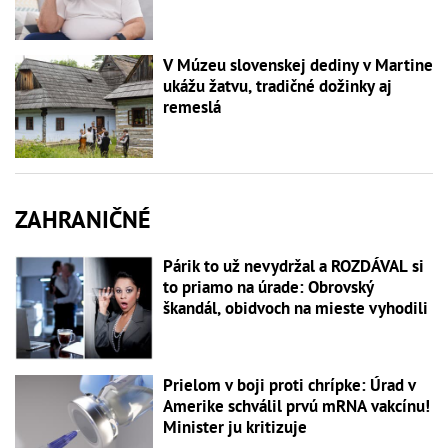
V Múzeu slovenskej dediny v Martine
ukážu žatvu, tradičné dožinky aj
remeslá
ZAHRANIČNÉ
Párik to už nevydržal a ROZDÁVAL si
to priamo na úrade: Obrovský
škandál, obidvoch na mieste vyhodili
Prielom v boji proti chrípke: Úrad v
Amerike schválil prvú mRNA vakcínu!
Minister ju kritizuje