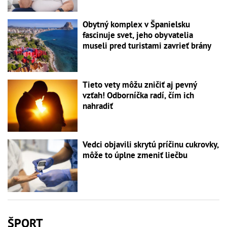
Obytný komplex v Španielsku
fascinuje svet, jeho obyvatelia
museli pred turistami zavrieť brány
Tieto vety môžu zničiť aj pevný
vzťah! Odborníčka radí, čím ich
nahradiť
Vedci objavili skrytú príčinu cukrovky,
môže to úplne zmeniť liečbu
ŠPORT