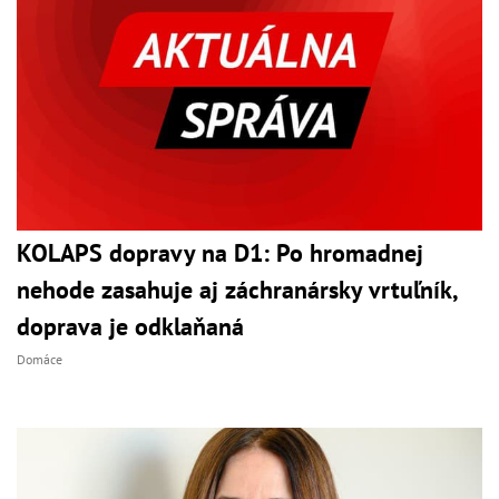
KOLAPS dopravy na D1: Po hromadnej
nehode zasahuje aj záchranársky vrtuľník,
doprava je odklaňaná
Domáce