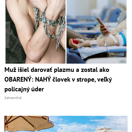
Muž išiel darovať plazmu a zostal ako
OBARENÝ: NAHÝ človek v strope, veľký
policajný úder
Zahraničné