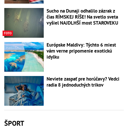
Sucho na Dunaji odhalilo zázrak z
čias RÍMSKEJ RÍŠE! Na svetlo sveta
vyšiel NAJDLHŠÍ most STAROVEKU
FOTO
Európske Maldivy: Týchto 6 miest
vám verne pripomenie exotickú
idylku
Neviete zaspať pre horúčavy? Vedci
radia 8 jednoduchých trikov
ŠPORT