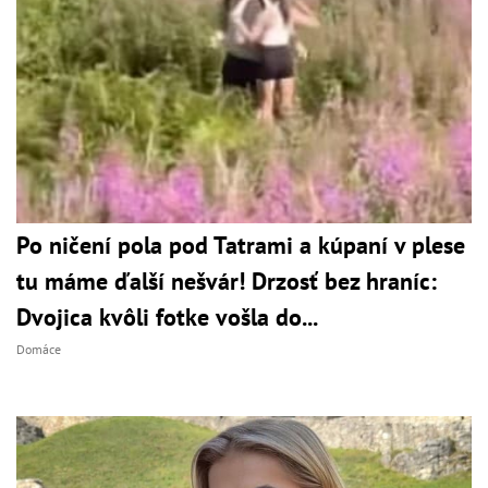
Po ničení pola pod Tatrami a kúpaní v plese
tu máme ďalší nešvár! Drzosť bez hraníc:
Dvojica kvôli fotke vošla do...
Domáce