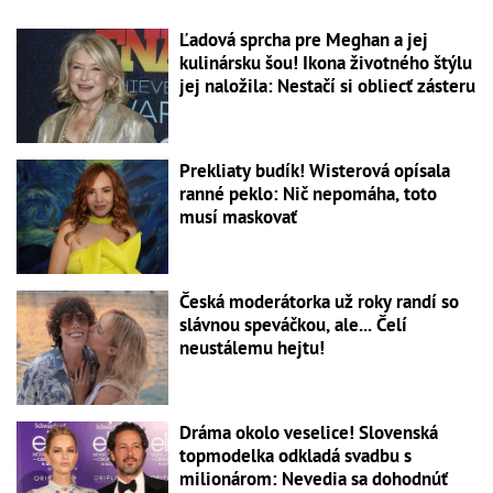
Ľadová sprcha pre Meghan a jej
kulinársku šou! Ikona životného štýlu
jej naložila: Nestačí si obliecť zásteru
Prekliaty budík! Wisterová opísala
ranné peklo: Nič nepomáha, toto
musí maskovať
Česká moderátorka už roky randí so
slávnou speváčkou, ale... Čelí
neustálemu hejtu!
Dráma okolo veselice! Slovenská
topmodelka odkladá svadbu s
milionárom: Nevedia sa dohodnúť