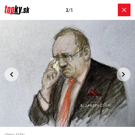
2
/3
(Zdroj: SITA)