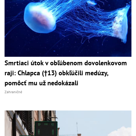
Smrtiaci útok v obľúbenom dovolenkovom
raji: Chlapca (†13) obkľúčili medúzy,
pomôcť mu už nedokázali
Zahraničné