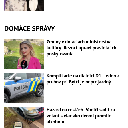
DOMÁCE SPRÁVY
Zmeny v dotáciách ministerstva
kultúry: Rezort upraví pravidlá ich
poskytovania
Komplikácie na diaľnici D1: Jeden z
pruhov pri Bytči je neprejazdný
Hazard na cestách: Vodiči sadli za
volant s viac ako dvomi promile
alkoholu