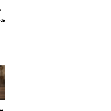
v
–
ode
ej