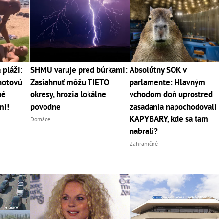
pláži:
SHMÚ varuje pred búrkami:
Absolútny ŠOK v
 hotovú
Zasiahnuť môžu TIETO
parlamente: Hlavným
né
okresy, hrozia lokálne
vchodom doň uprostred
mi!
povodne
zasadania napochodovali
KAPYBARY, kde sa tam
Domáce
nabrali?
Zahraničné