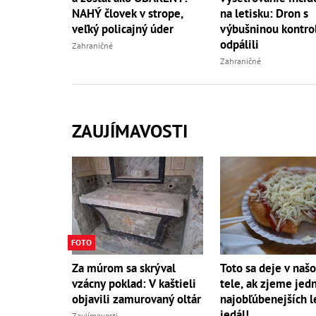
NAHÝ človek v strope,
na letisku: Dron s
veľký policajný úder
výbušninou kontro
odpálili
Zahraničné
Zahraničné
ZAUJÍMAVOSTI
FOTO
Za múrom sa skrýval
Toto sa deje v naš
vzácny poklad: V kaštieli
tele, ak zjeme jed
objavili zamurovaný oltár
najobľúbenejších l
jedál!
Zaujímavosti