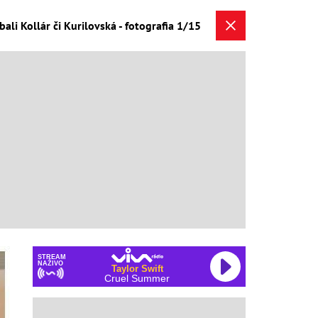
i Kollár či Kurilovská - fotografia 1/15
STREAM
NAŽIVO
Taylor Swift
Cruel Summer