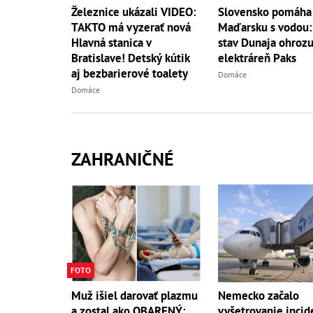
Železnice ukázali VIDEO:
Slovensko pomáha
TAKTO má vyzerať nová
Maďarsku s vodou:
Hlavná stanica v
stav Dunaja ohrozu
Bratislave! Detský kútik
elektráreň Paks
aj bezbarierové toalety
Domáce
Domáce
ZAHRANIČNÉ
FOTO
Muž išiel darovať plazmu
Nemecko začalo
a zostal ako OBARENÝ:
vyšetrovanie incid