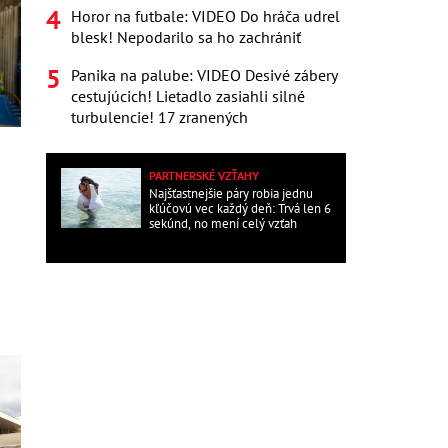
Horor na futbale: VIDEO Do hráča udrel
blesk! Nepodarilo sa ho zachrániť
Panika na palube: VIDEO Desivé zábery
cestujúcich! Lietadlo zasiahli silné
turbulencie! 17 zranených
PARTNERSKÉ VZŤAHY
Najšťastnejšie páry robia jednu
kľúčovú vec každý deň: Trvá len 6
sekúnd, no mení celý vzťah