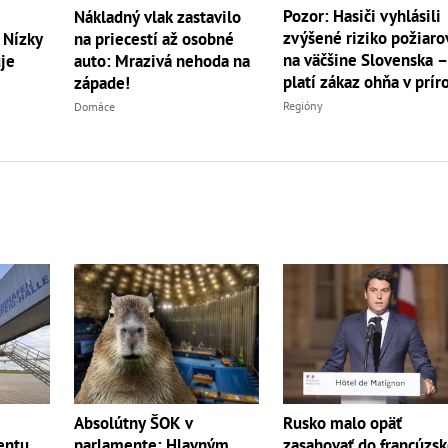
Pozor: Hasiči vyhlásili
Nákladný vlak zastavilo
zvýšené riziko požiaro
 Nízky
na priecestí až osobné
na väčšine Slovenska 
je
auto: Mrazivá nehoda na
platí zákaz ohňa v prír
západe!
Regióny
Domáce
Absolútny ŠOK v
Rusko malo opäť
entu
parlamente: Hlavným
zasahovať do francúzsk