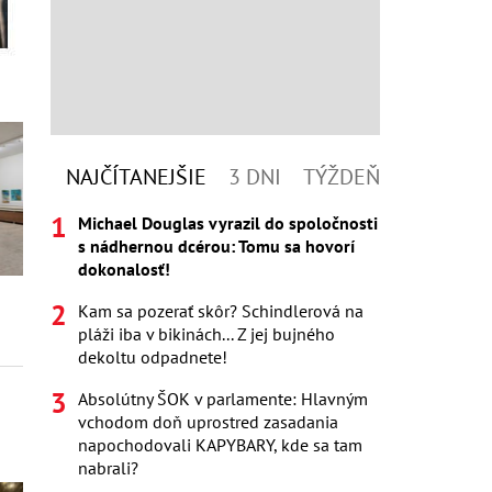
NAJČÍTANEJŠIE
3 DNI
TÝŽDEŇ
Michael Douglas vyrazil do spoločnosti
s nádhernou dcérou: Tomu sa hovorí
dokonalosť!
Kam sa pozerať skôr? Schindlerová na
pláži iba v bikinách... Z jej bujného
dekoltu odpadnete!
Absolútny ŠOK v parlamente: Hlavným
vchodom doň uprostred zasadania
napochodovali KAPYBARY, kde sa tam
nabrali?