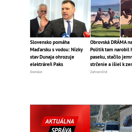
Slovensko pomáha
Obrovská DRÁMA na 
Maďarsku s vodou: Nízky
Politik tam narobil
stav Dunaja ohrozuje
paseku, stačilo jem
elektráreň Paks
strčenie a išiel k ze
Domáce
Zahraničné