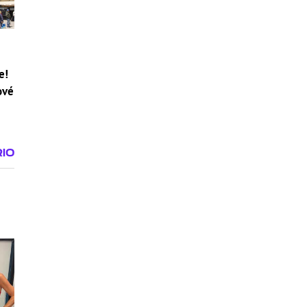
e!
ové