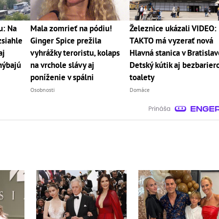
u: Na
Mala zomrieť na pódiu!
Železnice ukázali VIDEO:
zsiahle
Ginger Spice prežila
TAKTO má vyzerať nová
aj
vyhrážky teroristu, kolaps
Hlavná stanica v Bratislav
hýbajú
na vrchole slávy aj
Detský kútik aj bezbarier
poníženie v spálni
toalety
Osobnosti
Domáce