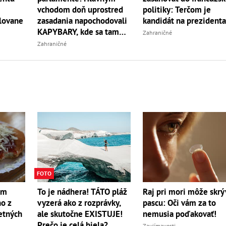
vchodom doň uprostred
politiky: Terčom je
lovane
zasadania napochodovali
kandidát na prezident
KAPYBARY, kde sa tam
Zahraničné
nabrali?
Zahraničné
FOTO
To je nádhera! TÁTO pláž
om
Raj pri mori môže skrý
vyzerá ako z rozprávky,
no z
pascu: Oči vám za to
ale skutočne EXISTUJE!
etných
nemusia poďakovať!
Prečo je celá biela?
Zaujímavosti