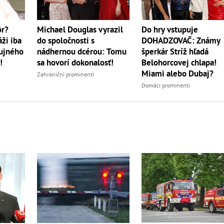
Do hry vstupuje
ôr?
Michael Douglas vyrazil
DOHADZOVAČ: Známy
ži iba
do spoločnosti s
šperkár Stríž hľadá
bujného
nádhernou dcérou: Tomu
Belohorcovej chlapa!
!
sa hovorí dokonalosť!
Miami alebo Dubaj?
Zahraniční prominenti
Domáci prominenti