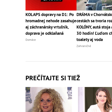
KOLAPS dopravy na D1: Po
DRÁMA v Chorvátsk
hromadnej nehode zasahuje
cestách sa tvoria ro
aj záchranársky vrtuľník,
KOLÓNY, autá stoja 
doprava je odklaňaná
30 hodín! Ľuďom c
toalety aj voda
Domáce
Zahraničné
PREČÍTAJTE SI TIEŽ