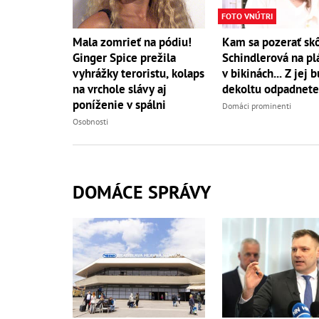
FOTO VNÚTRI
Mala zomrieť na pódiu!
Kam sa pozerať sk
Ginger Spice prežila
Schindlerová na plá
vyhrážky teroristu, kolaps
v bikinách... Z jej 
na vrchole slávy aj
dekoltu odpadnete
poníženie v spálni
Domáci prominenti
Osobnosti
DOMÁCE SPRÁVY