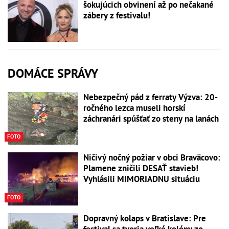
šokujúcich obvinení až po nečakané
zábery z festivalu!
DOMÁCE SPRÁVY
Nebezpečný pád z ferraty Výzva: 20-
ročného lezca museli horskí
záchranári spúšťať zo steny na lanách
FOTO
Ničivý nočný požiar v obci Braväcovo:
Plamene zničili DESAŤ stavieb!
Vyhlásili MIMORIADNU situáciu
FOTO
Dopravný kolaps v Bratislave: Pre