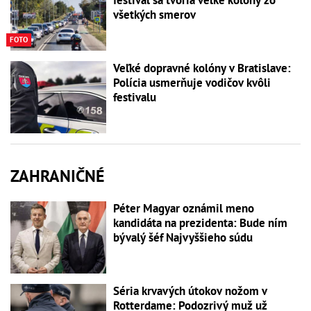
festival sa tvoria veľké kolóny zo
všetkých smerov
FOTO
Veľké dopravné kolóny v Bratislave:
Polícia usmerňuje vodičov kvôli
festivalu
ZAHRANIČNÉ
Péter Magyar oznámil meno
kandidáta na prezidenta: Bude ním
bývalý šéf Najvyššieho súdu
Séria krvavých útokov nožom v
Rotterdame: Podozrivý muž už