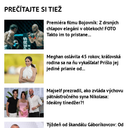
PREČÍTAJTE SI TIEŽ
Premiéra filmu Bojovník: Z drsných
chlapov elegáni v oblekoch! FOTO
Takto im to pristane...
Meghan oslávila 45 rokov, kráľovská
rodina sa na ňu vykašľala! Prišlo jej
jediné prianie od...
Majself prezradil, ako zvláda výchovu
pätnásťročného syna Nikolasa:
Ideálny tínedžer?!
Týždeň od škandálu Gáboríkovcov: Od