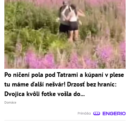
Po ničení pola pod Tatrami a kúpaní v plese
tu máme ďalší nešvár! Drzosť bez hraníc:
Dvojica kvôli fotke vošla do...
Domáce