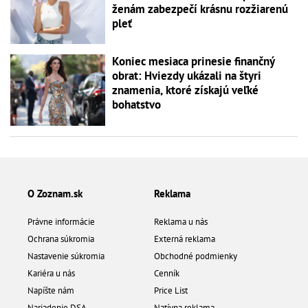
ženám zabezpečí krásnu rozžiarenú
pleť
Koniec mesiaca prinesie finančný
obrat: Hviezdy ukázali na štyri
znamenia, ktoré získajú veľké
bohatstvo
O Zoznam.sk
Reklama
Právne informácie
Reklama u nás
Ochrana súkromia
Externá reklama
Nastavenie súkromia
Obchodné podmienky
Kariéra u nás
Cenník
Napíšte nám
Price List
Nariadenie DSA
Natívna reklama