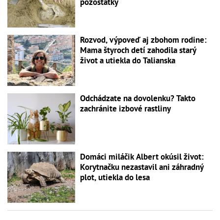
pozostatky
Rozvod, výpoveď aj zbohom rodine:
Mama štyroch detí zahodila starý
život a utiekla do Talianska
Odchádzate na dovolenku? Takto
zachránite izbové rastliny
Domáci miláčik Albert okúsil život:
Korytnačku nezastavil ani záhradný
plot, utiekla do lesa