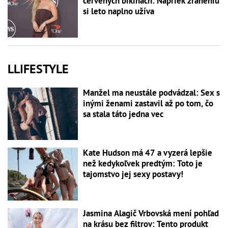
červených bikinách: Napriek zraneniu
si leto naplno užíva
LLIFESTYLE
Manžel ma neustále podvádzal: Sex s
inými ženami zastavil až po tom, čo
sa stala táto jedna vec
Kate Hudson má 47 a vyzerá lepšie
než kedykoľvek predtým: Toto je
tajomstvo jej sexy postavy!
Jasmina Alagič Vrbovská mení pohľad
na krásu bez filtrov: Tento produkt