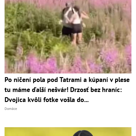
Po ničení pola pod Tatrami a kúpaní v plese
tu máme ďalší nešvár! Drzosť bez hraníc:
Dvojica kvôli fotke vošla do...
Domáce