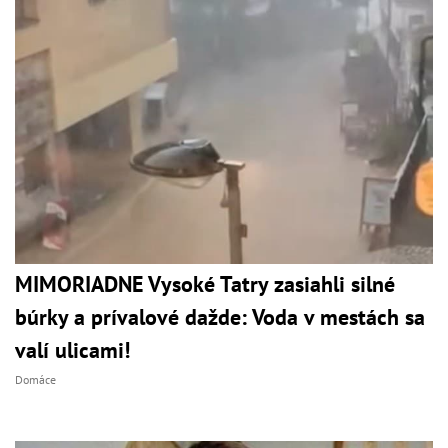
MIMORIADNE Vysoké Tatry zasiahli silné
búrky a prívalové dažde: Voda v mestách sa
valí ulicami!
Domáce