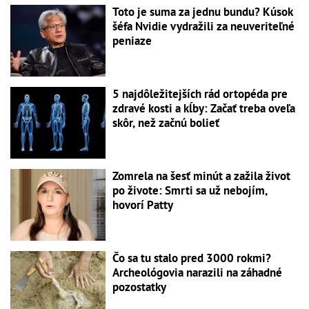
Toto je suma za jednu bundu? Kúsok
šéfa Nvidie vydražili za neuveriteľné
peniaze
5 najdôležitejších rád ortopéda pre
zdravé kosti a kĺby: Začať treba oveľa
skôr, než začnú bolieť
Zomrela na šesť minút a zažila život
po živote: Smrti sa už nebojím,
hovorí Patty
Čo sa tu stalo pred 3000 rokmi?
Archeológovia narazili na záhadné
pozostatky