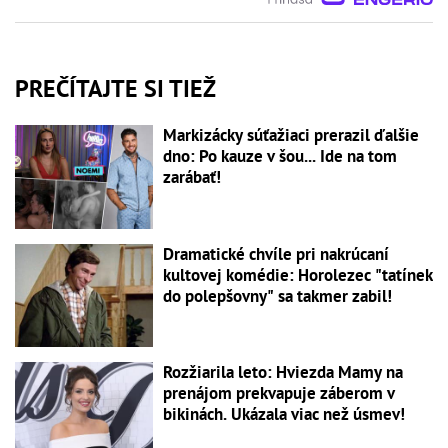
PREČÍTAJTE SI TIEŽ
Markizácky súťažiaci prerazil ďalšie
dno: Po kauze v šou... Ide na tom
zarábať!
Dramatické chvíle pri nakrúcaní
kultovej komédie: Horolezec "tatínek
do polepšovny" sa takmer zabil!
Rozžiarila leto: Hviezda Mamy na
prenájom prekvapuje záberom v
bikinách. Ukázala viac než úsmev!