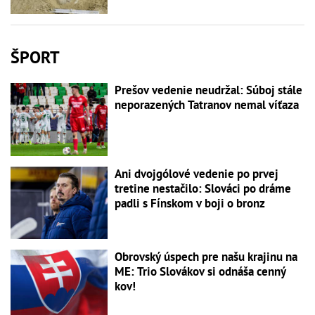
ŠPORT
Prešov vedenie neudržal: Súboj stále
neporazených Tatranov nemal víťaza
Ani dvojgólové vedenie po prvej
tretine nestačilo: Slováci po dráme
padli s Fínskom v boji o bronz
Obrovský úspech pre našu krajinu na
ME: Trio Slovákov si odnáša cenný
kov!