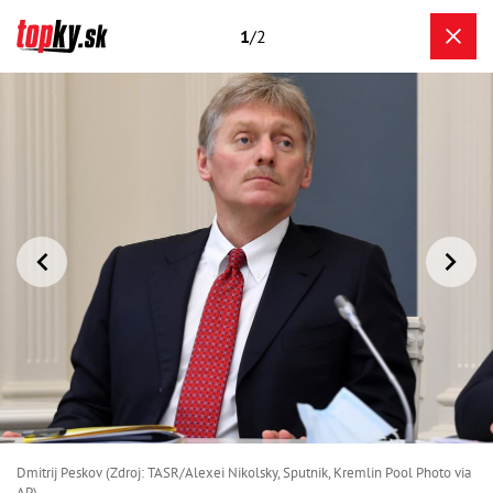
1
/2
Dmitrij Peskov (Zdroj: TASR/Alexei Nikolsky, Sputnik, Kremlin Pool Photo via
AP)