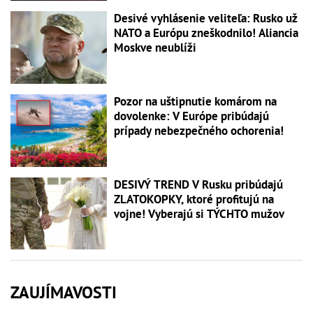
Desivé vyhlásenie veliteľa: Rusko už
NATO a Európu zneškodnilo! Aliancia
Moskve neublíži
Pozor na uštipnutie komárom na
dovolenke: V Európe pribúdajú
prípady nebezpečného ochorenia!
DESIVÝ TREND V Rusku pribúdajú
ZLATOKOPKY, ktoré profitujú na
vojne! Vyberajú si TÝCHTO mužov
ZAUJÍMAVOSTI