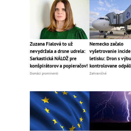
Zuzana Fialová to už
Nemecko začalo
nevydržala a drsne udrela:
vyšetrovanie incide
Sarkastická NÁLOŽ pre
letisku: Dron s výb
konšpirátorov a popieračov!
kontrolovane odpáli
Domáci prominenti
Zahraničné