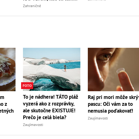
nabrali?
Zahraničné
FOTO
To je nádhera! TÁTO pláž
om
Raj pri mori môže skrý
vyzerá ako z rozprávky,
no z
pascu: Oči vám za to
ale skutočne EXISTUJE!
etných
nemusia poďakovať!
Prečo je celá biela?
Zaujímavosti
Zaujímavosti