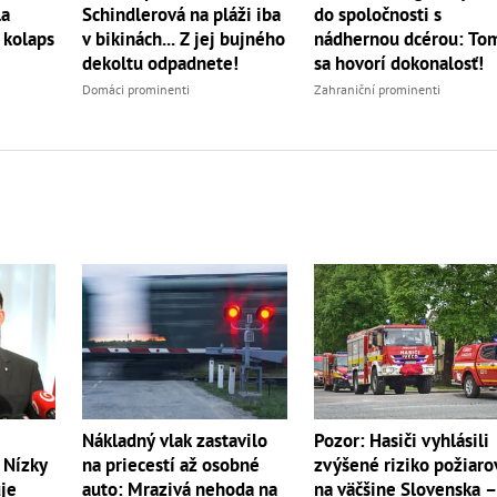
la
Schindlerová na pláži iba
do spoločnosti s
 kolaps
v bikinách... Z jej bujného
nádhernou dcérou: To
dekoltu odpadnete!
sa hovorí dokonalosť!
Domáci prominenti
Zahraniční prominenti
Pozor: Hasiči vyhlásili
Nákladný vlak zastavilo
zvýšené riziko požiaro
 Nízky
na priecestí až osobné
na väčšine Slovenska 
je
auto: Mrazivá nehoda na