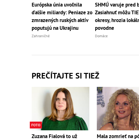
Európska únia uvoľnila
SHMÚ varuje pred 
ďalšie miliardy: Peniaze zo
Zasiahnuť môžu TI
zmrazených ruských aktív
okresy, hrozia lokál
poputujú na Ukrajinu
povodne
Zahraničné
Domáce
PREČÍTAJTE SI TIEŽ
FOTO
Mala zomrieť na p
Zuzana Fialová to už