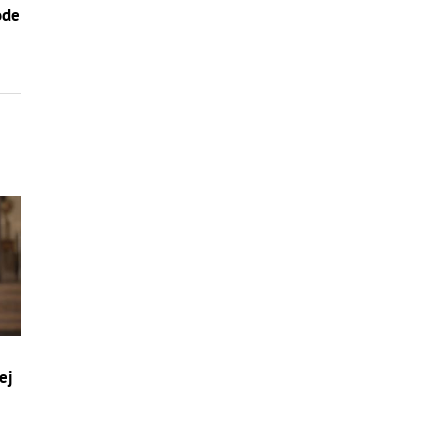
ode
ej
a