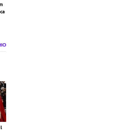
om
pca
i
l