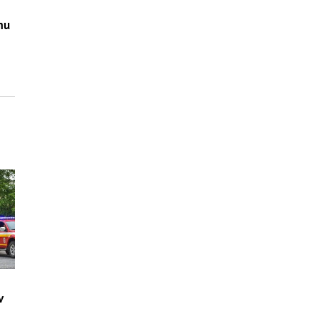
mu
v
–