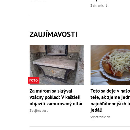
Zahraničné
ZAUJÍMAVOSTI
FOTO
Za múrom sa skrýval
Toto sa deje v naš
vzácny poklad: V kaštieli
tele, ak zjeme jed
objavili zamurovaný oltár
najobľúbenejších l
jedál!
Zaujímavosti
vysetrenie.sk