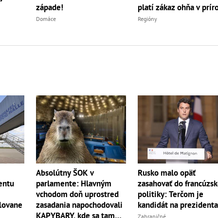
platí zákaz ohňa v prír
západe!
Regióny
Domáce
Absolútny ŠOK v
Rusko malo opäť
entu
parlamente: Hlavným
zasahovať do francúzsk
vchodom doň uprostred
politiky: Terčom je
lovane
zasadania napochodovali
kandidát na prezident
KAPYBARY, kde sa tam
Zahraničné