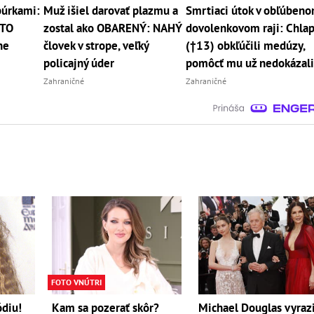
búrkami:
Muž išiel darovať plazmu a
Smrtiaci útok v obľúben
ETO
zostal ako OBARENÝ: NAHÝ
dovolenkovom raji: Chla
ne
človek v strope, veľký
(†13) obkľúčili medúzy,
policajný úder
pomôcť mu už nedokázal
Zahraničné
Zahraničné
FOTO VNÚTRI
ódiu!
Kam sa pozerať skôr?
Michael Douglas vyrazi