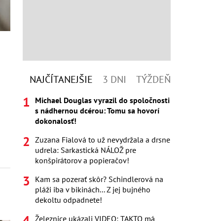
NAJČÍTANEJŠIE
3 DNI
TÝŽDEŇ
Michael Douglas vyrazil do spoločnosti
s nádhernou dcérou: Tomu sa hovorí
dokonalosť!
Zuzana Fialová to už nevydržala a drsne
udrela: Sarkastická NÁLOŽ pre
konšpirátorov a popieračov!
Kam sa pozerať skôr? Schindlerová na
pláži iba v bikinách... Z jej bujného
dekoltu odpadnete!
Železnice ukázali VIDEO: TAKTO má