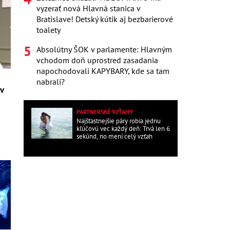
vyzerať nová Hlavná stanica v
Bratislave! Detský kútik aj bezbarierové
toalety
Absolútny ŠOK v parlamente: Hlavným
vchodom doň uprostred zasadania
napochodovali KAPYBARY, kde sa tam
nabrali?
 v
PARTNERSKÉ VZŤAHY
Najšťastnejšie páry robia jednu
kľúčovú vec každý deň: Trvá len 6
sekúnd, no mení celý vzťah