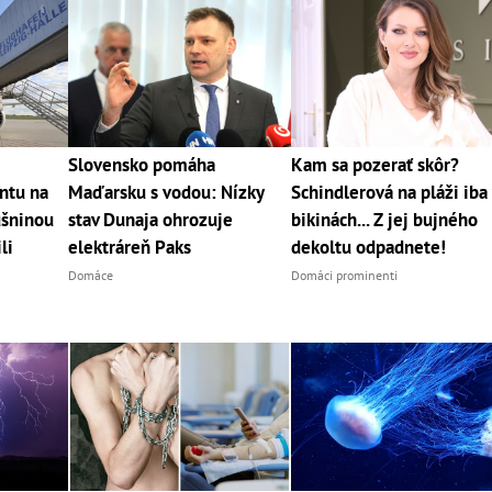
Slovensko pomáha
Kam sa pozerať skôr?
ntu na
Maďarsku s vodou: Nízky
Schindlerová na pláži iba
ušninou
stav Dunaja ohrozuje
bikinách... Z jej bujného
li
elektráreň Paks
dekoltu odpadnete!
Domáce
Domáci prominenti