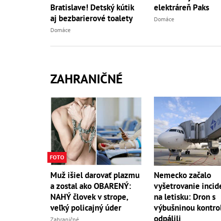
Bratislave! Detský kútik
elektráreň Paks
aj bezbarierové toalety
Domáce
Domáce
ZAHRANIČNÉ
FOTO
Muž išiel darovať plazmu
Nemecko začalo
a zostal ako OBARENÝ:
vyšetrovanie incid
NAHÝ človek v strope,
na letisku: Dron s
veľký policajný úder
výbušninou kontro
odpálili
Zahraničné