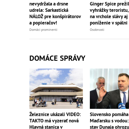
Ginger Spice preži
nevydržala a drsne
vyhrážky teroristu,
udrela: Sarkastická
na vrchole slávy aj
NÁLOŽ pre konšpirátorov
poníženie v spálni
a popieračov!
Osobnosti
Domáci prominenti
DOMÁCE SPRÁVY
Železnice ukázali VIDEO:
Slovensko pomáha
TAKTO má vyzerať nová
Maďarsku s vodou:
Hlavná stanica v
stav Dunaja ohrozu