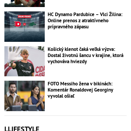
HC Dynamo Pardubice – Vlci Žilina:
Online prenos z atraktívneho
prípravného zápasu
Košický klenot čaká veľká výzva:
Dostal životnú šancu v krajine, ktorá
vychováva hviezdy
FOTO Messiho žena v bikinách:
Komentár Ronaldovej Georginy
vyvolal ošiaľ
LLIFESTYLE