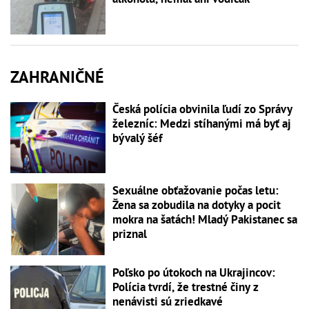
ZAHRANIČNÉ
Česká polícia obvinila ľudí zo Správy
železníc: Medzi stíhanými má byť aj
bývalý šéf
Sexuálne obťažovanie počas letu:
Žena sa zobudila na dotyky a pocit
mokra na šatách! Mladý Pakistanec sa
priznal
Poľsko po útokoch na Ukrajincov:
Polícia tvrdí, že trestné činy z
nenávisti sú zriedkavé