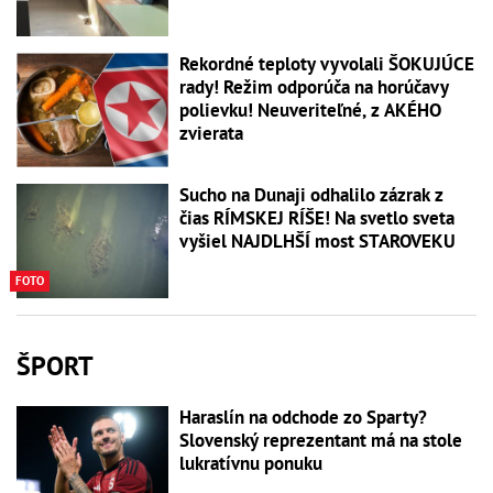
Rekordné teploty vyvolali ŠOKUJÚCE
rady! Režim odporúča na horúčavy
polievku! Neuveriteľné, z AKÉHO
zvierata
Sucho na Dunaji odhalilo zázrak z
čias RÍMSKEJ RÍŠE! Na svetlo sveta
vyšiel NAJDLHŠÍ most STAROVEKU
FOTO
ŠPORT
Haraslín na odchode zo Sparty?
Slovenský reprezentant má na stole
lukratívnu ponuku