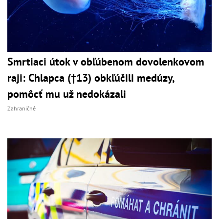
Smrtiaci útok v obľúbenom dovolenkovom
raji: Chlapca (†13) obkľúčili medúzy,
pomôcť mu už nedokázali
Zahraničné