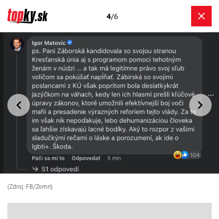
4
/6
(Zdroj: FB/Zomri)