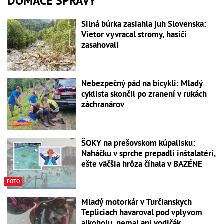
DOMÁCE SPRÁVY
Silná búrka zasiahla juh Slovenska:
Vietor vyvracal stromy, hasiči
zasahovali
Nebezpečný pád na bicykli: Mladý
cyklista skončil po zranení v rukách
záchranárov
ŠOKY na prešovskom kúpalisku:
Naháčku v sprche prepadli inštalatéri,
ešte väčšia hrôza číhala v BAZÉNE
FOTO
Mladý motorkár v Turčianskych
Tepliciach havaroval pod vplyvom
alkoholu, nemal ani vodičák