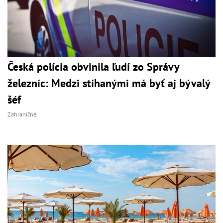
Česká polícia obvinila ľudí zo Správy
železníc: Medzi stíhanými má byť aj bývalý
šéf
Zahraničné