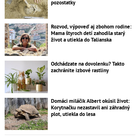
pozostatky
Rozvod, výpoveď aj zbohom rodine:
Mama štyroch detí zahodila starý
život a utiekla do Talianska
Odchádzate na dovolenku? Takto
zachránite izbové rastliny
Domáci miláčik Albert okúsil život:
Korytnačku nezastavil ani záhradný
plot, utiekla do lesa