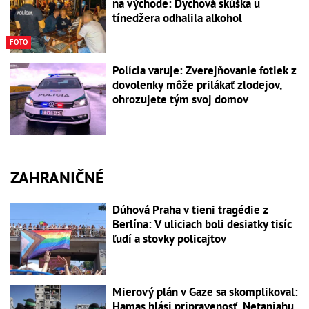
na východe: Dychová skúška u
tínedžera odhalila alkohol
FOTO
Polícia varuje: Zverejňovanie fotiek z
dovolenky môže prilákať zlodejov,
ohrozujete tým svoj domov
ZAHRANIČNÉ
Dúhová Praha v tieni tragédie z
Berlína: V uliciach boli desiatky tisíc
ľudí a stovky policajtov
Mierový plán v Gaze sa skomplikoval:
Hamas hlási pripravenosť, Netanjahu