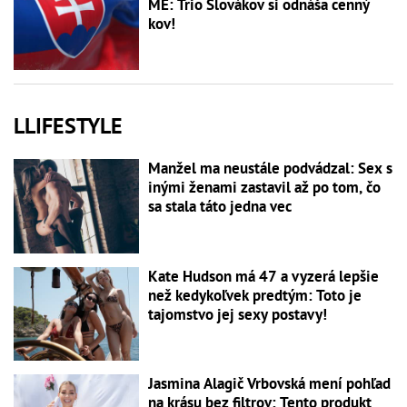
ME: Trio Slovákov si odnáša cenný
kov!
LLIFESTYLE
Manžel ma neustále podvádzal: Sex s
inými ženami zastavil až po tom, čo
sa stala táto jedna vec
Kate Hudson má 47 a vyzerá lepšie
než kedykoľvek predtým: Toto je
tajomstvo jej sexy postavy!
Jasmina Alagič Vrbovská mení pohľad
na krásu bez filtrov: Tento produkt