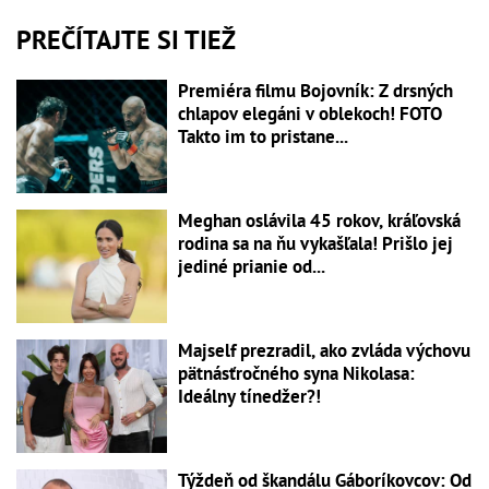
PREČÍTAJTE SI TIEŽ
Premiéra filmu Bojovník: Z drsných
chlapov elegáni v oblekoch! FOTO
Takto im to pristane...
Meghan oslávila 45 rokov, kráľovská
rodina sa na ňu vykašľala! Prišlo jej
jediné prianie od...
Majself prezradil, ako zvláda výchovu
pätnásťročného syna Nikolasa:
Ideálny tínedžer?!
Týždeň od škandálu Gáboríkovcov: Od