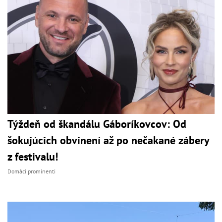
Týždeň od škandálu Gáboríkovcov: Od
šokujúcich obvinení až po nečakané zábery
z festivalu!
Domáci prominenti