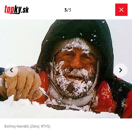
3
/3
Bořivoj Navrátil (Zdroj: RTVS)