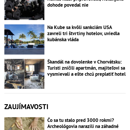
dohode povedal nie
Na Kube sa kvôli sankciám USA
zavreli tri štvrtiny hotelov, uviedla
kubánska vláda
Škandál na dovolenke v Chorvátsku:
Turisti zničili apartmán, majiteľovi sa
vysmievali a ešte chcú preplatiť hotel
ZAUJÍMAVOSTI
Čo sa tu stalo pred 3000 rokmi?
Archeológovia narazili na záhadné