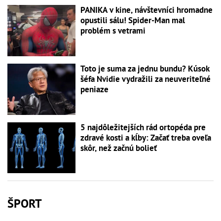
PANIKA v kine, návštevníci hromadne
opustili sálu! Spider-Man mal
problém s vetrami
Toto je suma za jednu bundu? Kúsok
šéfa Nvidie vydražili za neuveriteľné
peniaze
5 najdôležitejších rád ortopéda pre
zdravé kosti a kĺby: Začať treba oveľa
skôr, než začnú bolieť
ŠPORT