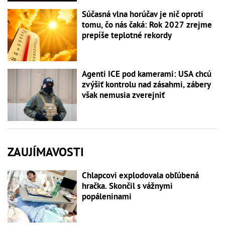
Súčasná vlna horúčav je nič oproti
tomu, čo nás čaká: Rok 2027 zrejme
prepíše teplotné rekordy
Agenti ICE pod kamerami: USA chcú
zvýšiť kontrolu nad zásahmi, zábery
však nemusia zverejniť
ZAUJÍMAVOSTI
Chlapcovi explodovala obľúbená
hračka. Skončil s vážnymi
popáleninami