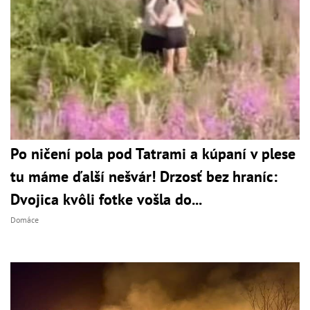
Po ničení pola pod Tatrami a kúpaní v plese
tu máme ďalší nešvár! Drzosť bez hraníc:
Dvojica kvôli fotke vošla do...
Domáce