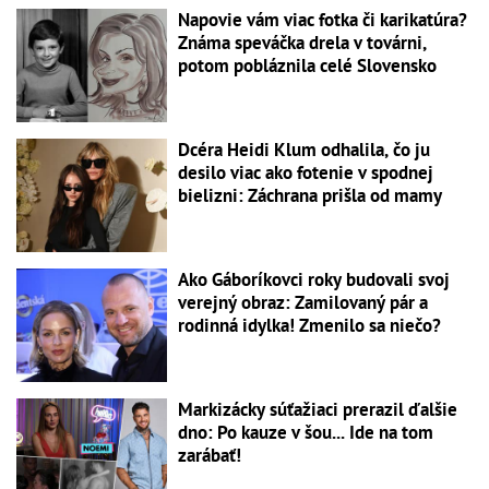
Napovie vám viac fotka či karikatúra?
Známa speváčka drela v továrni,
potom pobláznila celé Slovensko
Dcéra Heidi Klum odhalila, čo ju
desilo viac ako fotenie v spodnej
bielizni: Záchrana prišla od mamy
Ako Gáboríkovci roky budovali svoj
verejný obraz: Zamilovaný pár a
rodinná idylka! Zmenilo sa niečo?
Markizácky súťažiaci prerazil ďalšie
dno: Po kauze v šou... Ide na tom
zarábať!