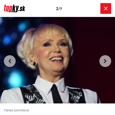
2
/9
Marika Gombitová