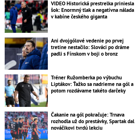
VIDEO Historická prestrelka priniesla
šok: Enormný tlak a negatívna nálada
v kabíne českého giganta
Ani dvojgólové vedenie po prvej
tretine nestačilo: Slováci po dráme
padli s Fínskom v boji o bronz
Tréner Ružomberka po výbuchu
Liptákov: Ťažko sa nadrieme na gól a
potom rozdávame takéto darčeky
Čakanie na gól pokračuje: Trnava
rozhodla už do prestávky, Spartak dal
nováčikovi tvrdú lekciu