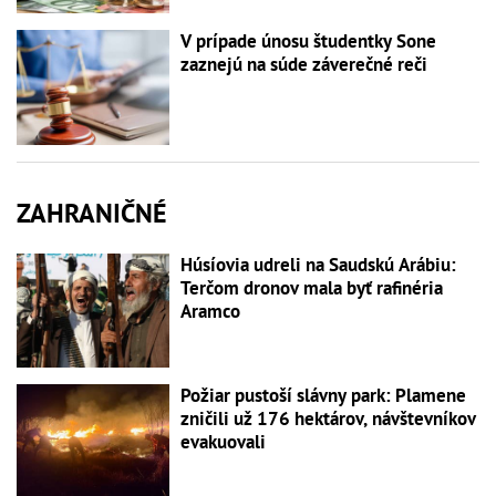
V prípade únosu študentky Sone
zaznejú na súde záverečné reči
ZAHRANIČNÉ
Húsíovia udreli na Saudskú Arábiu:
Terčom dronov mala byť rafinéria
Aramco
Požiar pustoší slávny park: Plamene
zničili už 176 hektárov, návštevníkov
evakuovali