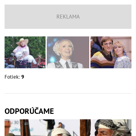
Fotiek:
9
ODPORÚČAME