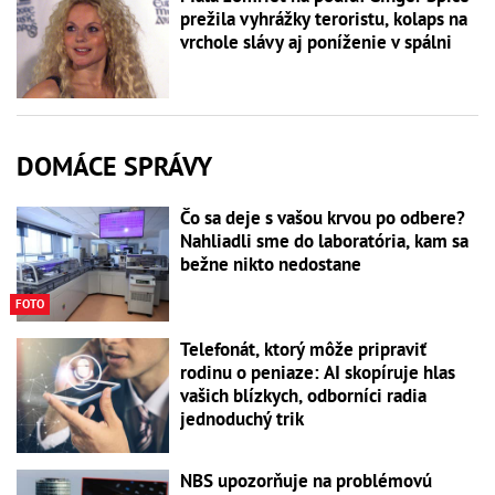
prežila vyhrážky teroristu, kolaps na
vrchole slávy aj poníženie v spálni
DOMÁCE SPRÁVY
Čo sa deje s vašou krvou po odbere?
Nahliadli sme do laboratória, kam sa
bežne nikto nedostane
FOTO
Telefonát, ktorý môže pripraviť
rodinu o peniaze: AI skopíruje hlas
vašich blízkych, odborníci radia
jednoduchý trik
NBS upozorňuje na problémovú