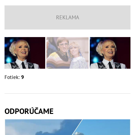
Fotiek:
9
ODPORÚČAME