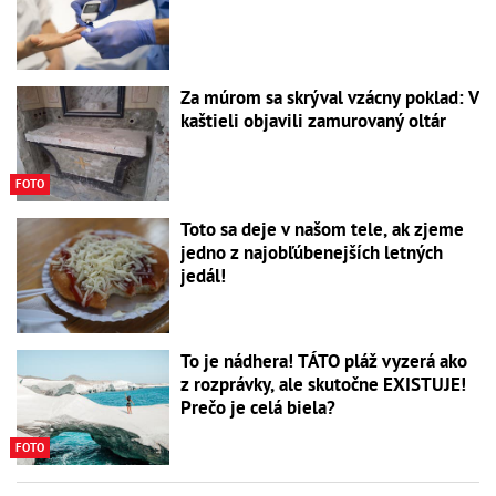
Za múrom sa skrýval vzácny poklad: V
kaštieli objavili zamurovaný oltár
FOTO
Toto sa deje v našom tele, ak zjeme
jedno z najobľúbenejších letných
jedál!
To je nádhera! TÁTO pláž vyzerá ako
z rozprávky, ale skutočne EXISTUJE!
Prečo je celá biela?
FOTO