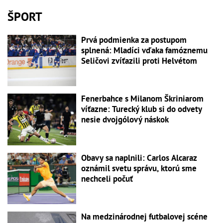
ŠPORT
Prvá podmienka za postupom
splnená: Mladíci vďaka famóznemu
Seličovi zvíťazili proti Helvétom
Fenerbahce s Milanom Škriniarom
víťazne: Turecký klub si do odvety
nesie dvojgólový náskok
Obavy sa naplnili: Carlos Alcaraz
oznámil svetu správu, ktorú sme
nechceli počuť
Na medzinárodnej futbalovej scéne