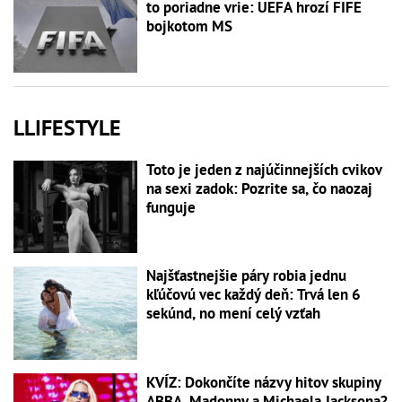
to poriadne vrie: UEFA hrozí FIFE
bojkotom MS
LLIFESTYLE
Toto je jeden z najúčinnejších cvikov
na sexi zadok: Pozrite sa, čo naozaj
funguje
Najšťastnejšie páry robia jednu
kľúčovú vec každý deň: Trvá len 6
sekúnd, no mení celý vzťah
KVÍZ: Dokončíte názvy hitov skupiny
ABBA, Madonny a Michaela Jacksona?