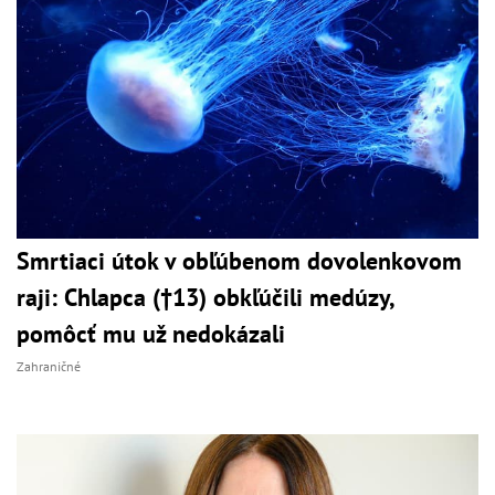
Smrtiaci útok v obľúbenom dovolenkovom
raji: Chlapca (†13) obkľúčili medúzy,
pomôcť mu už nedokázali
Zahraničné