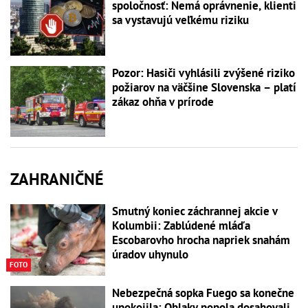
spoločnosť: Nemá oprávnenie, klienti
sa vystavujú veľkému riziku
Pozor: Hasiči vyhlásili zvýšené riziko
požiarov na väčšine Slovenska – platí
zákaz ohňa v prírode
ZAHRANIČNÉ
Smutný koniec záchrannej akcie v
Kolumbii: Zablúdené mláďa
Escobarovho hrocha napriek snahám
úradov uhynulo
FOTO
Nebezpečná sopka Fuego sa konečne
upokojila: Oblaky popola dosahovali