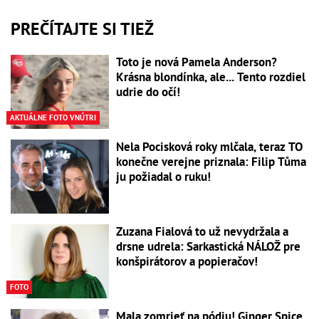
PREČÍTAJTE SI TIEŽ
Toto je nová Pamela Anderson?
Krásna blondínka, ale... Tento rozdiel
udrie do očí!
AKTUÁLNE FOTO VNÚTRI
Nela Pocisková roky mlčala, teraz TO
konečne verejne priznala: Filip Tůma
ju požiadal o ruku!
Zuzana Fialová to už nevydržala a
drsne udrela: Sarkastická NÁLOŽ pre
konšpirátorov a popieračov!
FOTO
Mala zomrieť na pódiu! Ginger Spice