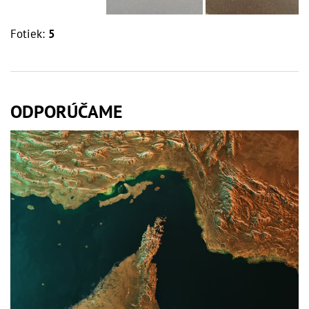
Fotiek:
5
ODPORÚČAME