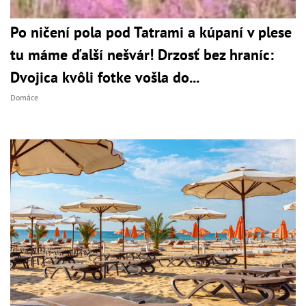
Po ničení pola pod Tatrami a kúpaní v plese
tu máme ďalší nešvár! Drzosť bez hraníc:
Dvojica kvôli fotke vošla do...
Domáce