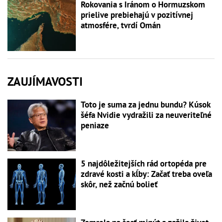
Rokovania s Iránom o Hormuzskom
prielive prebiehajú v pozitívnej
atmosfére, tvrdí Omán
ZAUJÍMAVOSTI
Toto je suma za jednu bundu? Kúsok
šéfa Nvidie vydražili za neuveriteľné
peniaze
5 najdôležitejších rád ortopéda pre
zdravé kosti a kĺby: Začať treba oveľa
skôr, než začnú bolieť