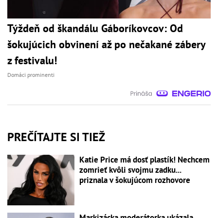
Týždeň od škandálu Gáboríkovcov: Od
šokujúcich obvinení až po nečakané zábery
z festivalu!
Domáci prominenti
PREČÍTAJTE SI TIEŽ
Katie Price má dosť plastík! Nechcem
zomrieť kvôli svojmu zadku...
priznala v šokujúcom rozhovore
Markizácka moderátorka ukázala