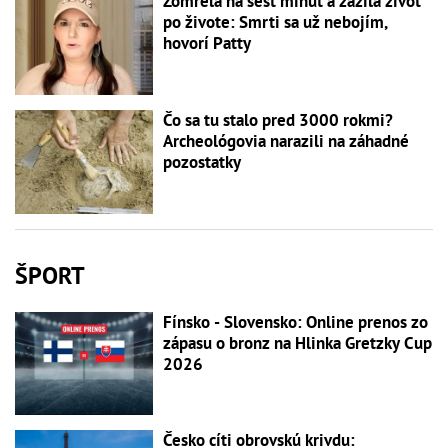
Zomrela na šesť minút a zažila život
po živote: Smrti sa už nebojím,
hovorí Patty
Čo sa tu stalo pred 3000 rokmi?
Archeológovia narazili na záhadné
pozostatky
ŠPORT
Fínsko - Slovensko: Online prenos zo
zápasu o bronz na Hlinka Gretzky Cup
2026
Česko cíti obrovskú krivdu: