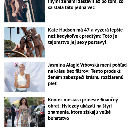
inými ženami zastavil až po tom, čo
sa stala táto jedna vec
Kate Hudson má 47 a vyzerá lepšie
než kedykoľvek predtým: Toto je
tajomstvo jej sexy postavy!
Jasmina Alagič Vrbovská mení pohľad
na krásu bez filtrov: Tento produkt
ženám zabezpečí krásnu rozžiarenú
pleť
Koniec mesiaca prinesie finančný
obrat: Hviezdy ukázali na štyri
znamenia, ktoré získajú veľké
bohatstvo