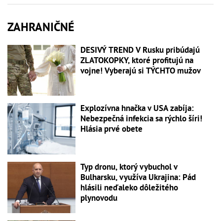
ZAHRANIČNÉ
DESIVÝ TREND V Rusku pribúdajú
ZLATOKOPKY, ktoré profitujú na
vojne! Vyberajú si TÝCHTO mužov
Explozívna hnačka v USA zabíja:
Nebezpečná infekcia sa rýchlo šíri!
Hlásia prvé obete
Typ dronu, ktorý vybuchol v
Bulharsku, využíva Ukrajina: Pád
hlásili neďaleko dôležitého
plynovodu