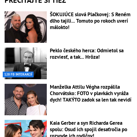
PREČÍTAJTE SI TIEŽ
ŠOKUJÚCE slová Plačkovej: S Reném
dlho tajili... Tomuto po rokoch uverí
málokto!
Peklo českého herca: Odmietol sa
rozviesť, a tak... Hrôza!
128 FB INTERAKCIÍ
Manželka Attilu Végha rozpálila
Chorvátsko: FOTO v plavkách vyráža
dych! TAKÝTO zadok sa len tak nevidí
Kaia Gerber a syn Richarda Gerea
spolu: Osud ich spojil desaťročia po
rozvode ich rodičov!