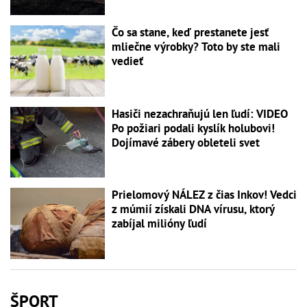
Čo sa stane, keď prestanete jesť
mliečne výrobky? Toto by ste mali
vedieť
Hasiči nezachraňujú len ľudí: VIDEO
Po požiari podali kyslík holubovi!
Dojímavé zábery obleteli svet
Prielomový NÁLEZ z čias Inkov! Vedci
z múmií získali DNA vírusu, ktorý
zabíjal milióny ľudí
ŠPORT