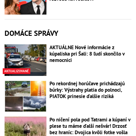
DOMÁCE SPRÁVY
AKTUÁLNE Nové informácie z
kúpaliska pri Šali: 8 ľudí skončilo v
nemocnici
AKTUALIZOVANÉ
Po rekordnej horúčave prichádzajú
búrky: Výstrahy platia do polnoci,
PIATOK prinesie ďalšie riziká
Po ničení pola pod Tatrami a kúpaní v
plese tu máme ďalší nešvár! Drzosť
bez hraníc: Dvojica kvôli fotke vošla