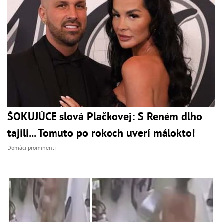
ŠOKUJÚCE slová Plačkovej: S Reném dlho
tajili... Tomuto po rokoch uverí málokto!
Domáci prominenti