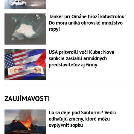
Tanker pri Ománe hrozí katastrofou:
Do mora uniká obrovské množstvo
ropy!
USA pritvrdili voči Kube: Nové
sankcie zasiahli armádnych
predstaviteľov aj firmy
ZAUJÍMAVOSTI
Čo sa deje pod Santorini? Vedci
odhaľujú zmeny, ktoré môžu
ovplyvniť sopku