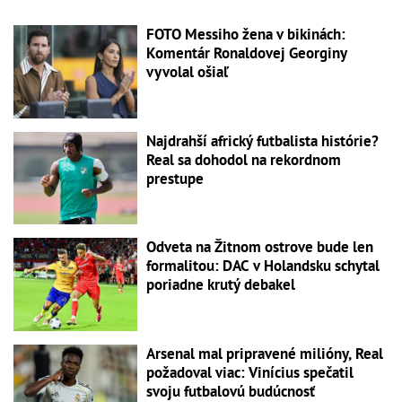
FOTO Messiho žena v bikinách:
Komentár Ronaldovej Georginy
vyvolal ošiaľ
Najdrahší africký futbalista histórie?
Real sa dohodol na rekordnom
prestupe
Odveta na Žitnom ostrove bude len
formalitou: DAC v Holandsku schytal
poriadne krutý debakel
Arsenal mal pripravené milióny, Real
požadoval viac: Vinícius spečatil
svoju futbalovú budúcnosť