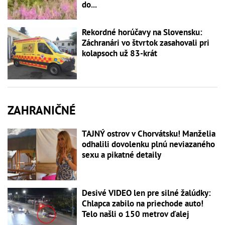
do...
Rekordné horúčavy na Slovensku:
Záchranári vo štvrtok zasahovali pri
kolapsoch už 83-krát
ZAHRANIČNÉ
TAJNÝ ostrov v Chorvátsku! Manželia
odhalili dovolenku plnú neviazaného
sexu a pikatné detaily
Desivé VIDEO len pre silné žalúdky:
Chlapca zabilo na priechode auto!
Telo našli o 150 metrov ďalej