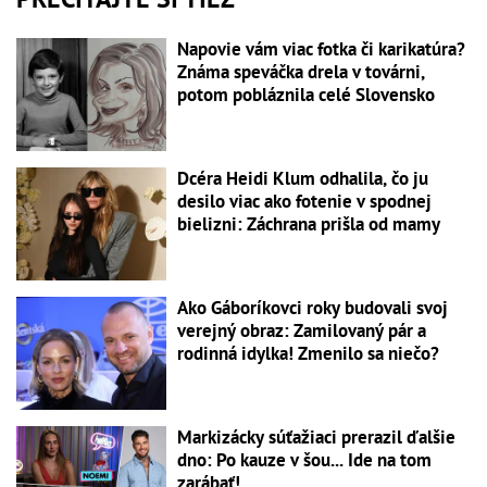
Napovie vám viac fotka či karikatúra?
Známa speváčka drela v továrni,
potom pobláznila celé Slovensko
Dcéra Heidi Klum odhalila, čo ju
desilo viac ako fotenie v spodnej
bielizni: Záchrana prišla od mamy
Ako Gáboríkovci roky budovali svoj
verejný obraz: Zamilovaný pár a
rodinná idylka! Zmenilo sa niečo?
Markizácky súťažiaci prerazil ďalšie
dno: Po kauze v šou... Ide na tom
zarábať!