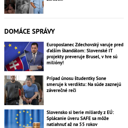
DOMÁCE SPRÁVY
Europoslanec Zdechovský varuje pred
ďalším škandálom: Slovenské IT
projekty preveruje Brusel, v hre sú
milióny!
Prípad únosu študentky Sone
smeruje k verdiktu: Na súde zaznejú
záverečné reči
Slovensko si berie miliardy z EÚ:
Splácanie úveru SAFE sa môže
natiahnuť až na 55 rokov