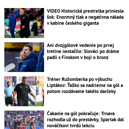
VIDEO Historická prestrelka priniesla
šok: Enormný tlak a negatívna nálada
v kabíne českého giganta
Ani dvojgólové vedenie po prvej
tretine nestačilo: Slováci po dráme
padli s Fínskom v boji o bronz
Tréner Ružomberka po výbuchu
Liptákov: Ťažko sa nadrieme na gól a
potom rozdávame takéto darčeky
Čakanie na gól pokračuje: Trnava
rozhodla už do prestávky, Spartak dal
nováčikovi tvrdú lekciu