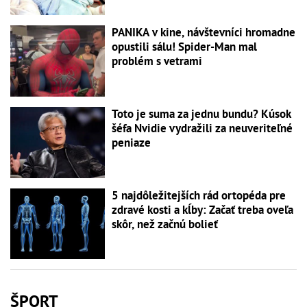
PANIKA v kine, návštevníci hromadne
opustili sálu! Spider-Man mal
problém s vetrami
Toto je suma za jednu bundu? Kúsok
šéfa Nvidie vydražili za neuveriteľné
peniaze
5 najdôležitejších rád ortopéda pre
zdravé kosti a kĺby: Začať treba oveľa
skôr, než začnú bolieť
ŠPORT