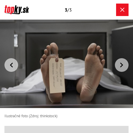
3
/3
Ilustračné foto (Zdroj: thinkstock)