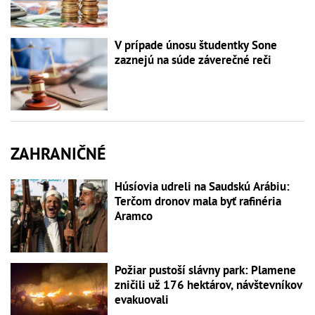
V prípade únosu študentky Sone
zaznejú na súde záverečné reči
ZAHRANIČNÉ
Húsíovia udreli na Saudskú Arábiu:
Terčom dronov mala byť rafinéria
Aramco
Požiar pustoší slávny park: Plamene
zničili už 176 hektárov, návštevníkov
evakuovali