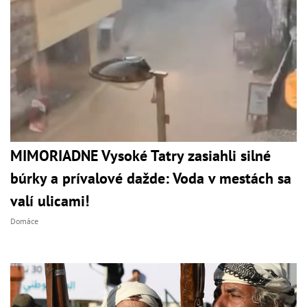
MIMORIADNE Vysoké Tatry zasiahli silné
búrky a prívalové dažde: Voda v mestách sa
valí ulicami!
Domáce