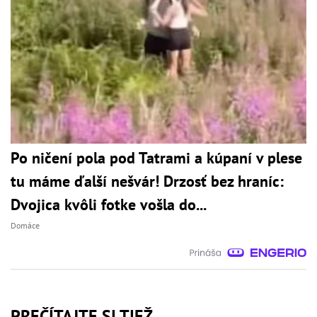
Po ničení pola pod Tatrami a kúpaní v plese
tu máme ďalší nešvár! Drzosť bez hraníc:
Dvojica kvôli fotke vošla do...
Domáce
PREČÍTAJTE SI TIEŽ