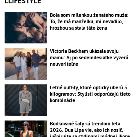
LLIFESTYLE
Bola som milenkou ženatého muža:
To, že má manželku, mi nevadilo,
hrozbou sa stala táto žena
Victoria Beckham ukázala svoju
mamu: Aj po sedemdesiatke vyzerá
neuveriteľne
Letné outfity, ktoré opticky uberú 5
kilogramov: Stylisti odporúčajú tieto
kombinácie
Bodkované šaty sú trendom leta
2026. Dua Lipa vie, ako ich nosiť,
inšpirujte sa stylingmi módnej ikony