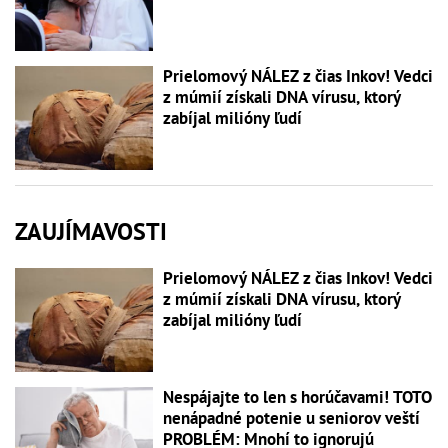
Prielomový NÁLEZ z čias Inkov! Vedci
z múmií získali DNA vírusu, ktorý
zabíjal milióny ľudí
ZAUJÍMAVOSTI
Prielomový NÁLEZ z čias Inkov! Vedci
z múmií získali DNA vírusu, ktorý
zabíjal milióny ľudí
Nespájajte to len s horúčavami! TOTO
nenápadné potenie u seniorov veští
PROBLÉM: Mnohí to ignorujú