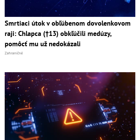
Smrtiaci útok v obľúbenom dovolenkovom
raji: Chlapca (†13) obkľúčili medúzy,
pomôcť mu už nedokázali
Zahraničné