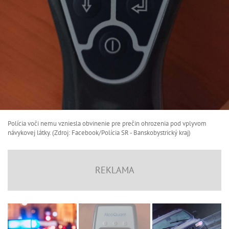
Polícia voči nemu vzniesla obvinenie pre prečin ohrozenia pod vplyvom
návykovej látky. (Zdroj: Facebook/Polícia SR - Banskobystrický kraj)