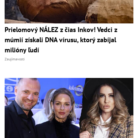
Prielomový NÁLEZ z čias Inkov! Vedci z
múmií získali DNA vírusu, ktorý zabíjal
milióny ľudí
Zaujímavosti