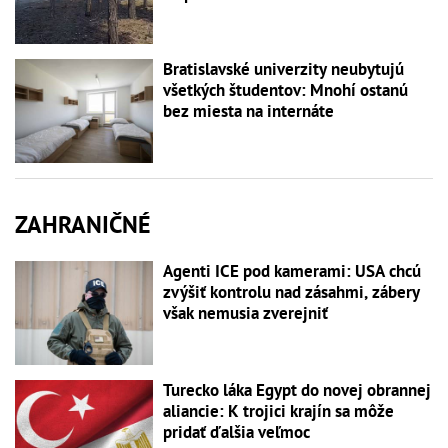
Bratislavské univerzity neubytujú
všetkých študentov: Mnohí ostanú
bez miesta na internáte
ZAHRANIČNÉ
Agenti ICE pod kamerami: USA chcú
zvýšiť kontrolu nad zásahmi, zábery
však nemusia zverejniť
Turecko láka Egypt do novej obrannej
aliancie: K trojici krajín sa môže
pridať ďalšia veľmoc