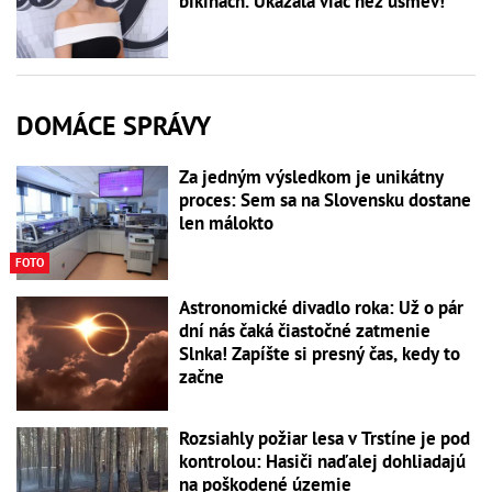
bikinách. Ukázala viac než úsmev!
DOMÁCE SPRÁVY
Za jedným výsledkom je unikátny
proces: Sem sa na Slovensku dostane
len málokto
FOTO
Astronomické divadlo roka: Už o pár
dní nás čaká čiastočné zatmenie
Slnka! Zapíšte si presný čas, kedy to
začne
Rozsiahly požiar lesa v Trstíne je pod
kontrolou: Hasiči naďalej dohliadajú
na poškodené územie