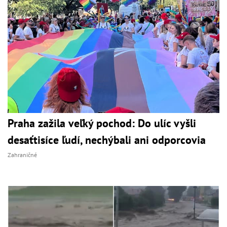
Praha zažila veľký pochod: Do ulíc vyšli
desaťtisíce ľudí, nechýbali ani odporcovia
Zahraničné