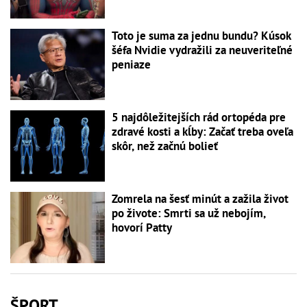
Toto je suma za jednu bundu? Kúsok
šéfa Nvidie vydražili za neuveriteľné
peniaze
5 najdôležitejších rád ortopéda pre
zdravé kosti a kĺby: Začať treba oveľa
skôr, než začnú bolieť
Zomrela na šesť minút a zažila život
po živote: Smrti sa už nebojím,
hovorí Patty
ŠPORT