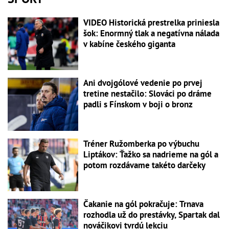
VIDEO Historická prestrelka priniesla
šok: Enormný tlak a negatívna nálada
v kabíne českého giganta
Ani dvojgólové vedenie po prvej
tretine nestačilo: Slováci po dráme
padli s Fínskom v boji o bronz
Tréner Ružomberka po výbuchu
Liptákov: Ťažko sa nadrieme na gól a
potom rozdávame takéto darčeky
Čakanie na gól pokračuje: Trnava
rozhodla už do prestávky, Spartak dal
nováčikovi tvrdú lekciu