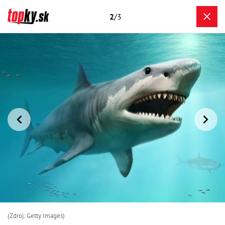
2
/3
(Zdroj: Getty Images)