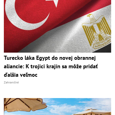
Turecko láka Egypt do novej obrannej
aliancie: K trojici krajín sa môže pridať
ďalšia veľmoc
Zahraničné