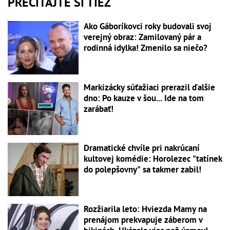
PREČÍTAJTE SI TIEŽ
Ako Gáboríkovci roky budovali svoj
verejný obraz: Zamilovaný pár a
rodinná idylka! Zmenilo sa niečo?
Markizácky súťažiaci prerazil ďalšie
dno: Po kauze v šou... Ide na tom
zarábať!
Dramatické chvíle pri nakrúcaní
kultovej komédie: Horolezec "tatínek
do polepšovny" sa takmer zabil!
Rozžiarila leto: Hviezda Mamy na
prenájom prekvapuje záberom v