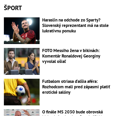
ŠPORT
Haraslín na odchode zo Sparty?
Slovenský reprezentant má na stole
lukratívnu ponuku
FOTO Messiho žena v bikinách:
Komentár Ronaldovej Georginy
vyvolal ošiaľ
Futbalom otriasa ďalšia aféra:
Rozhodcom mali pred zápasmi platiť
erotické salóny
O finále MS 2030 bude obrovská