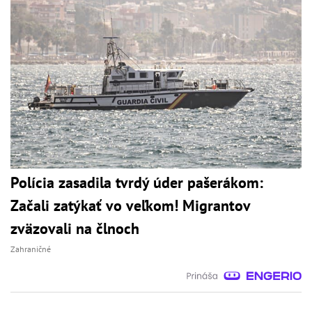
Polícia zasadila tvrdý úder pašerákom:
Začali zatýkať vo veľkom! Migrantov
zväzovali na člnoch
Zahraničné