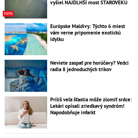
vyšiel NAJDLHŠÍ most STAROVEKU
FOTO
Európske Maldivy: Týchto 6 miest
vám verne pripomenie exotickú
idylku
Neviete zaspať pre horúčavy? Vedci
radia 8 jednoduchých trikov
Príliš veľa šťastia môže zlomiť srdce:
Lekári opísali zriedkavý syndróm!
Napodobňuje infarkt