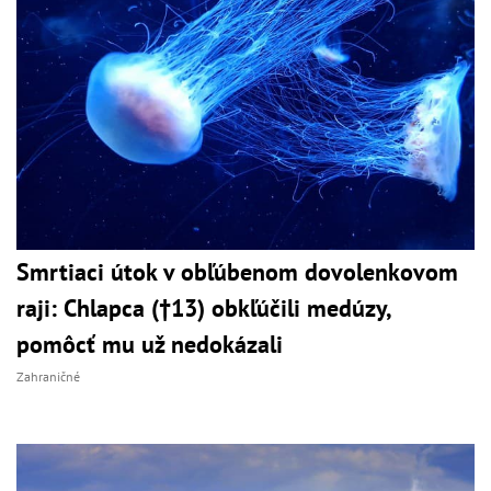
Smrtiaci útok v obľúbenom dovolenkovom
raji: Chlapca (†13) obkľúčili medúzy,
pomôcť mu už nedokázali
Zahraničné