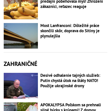
predajní pobehovala myš! Zhrození
zákazníci, reťazec reaguje
Most Lanfranconi: Dôležité práce
skončili skôr, doprava do Sitiny je
plynulejšia
ZAHRANIČNÉ
Desivé odhalenie tajných služieb:
Putin chystá útok na štáty NATO!
Použije ukrajinské drony
APOKALYPSA Poľskom sa prehnali
silné búrky s krúpami! Z domov