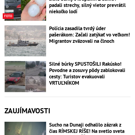
padali strechy, silný vietor prevrátil
niekoľko lodí
FOTO
Polícia zasadila tvrdý úder
pašerákom: Začali zatýkať vo veľkom!
Migrantov zväzovali na člnoch
Silné búrky SPUSTOŠILI Rakúsko!
Povodne a zosuvy pôdy zablokovali
cesty: Turistov evakuovali
VRTUĽNÍKOM
ZAUJÍMAVOSTI
Sucho na Dunaji odhalilo zázrak z
čias RÍMSKEJ RÍŠE! Na svetlo sveta