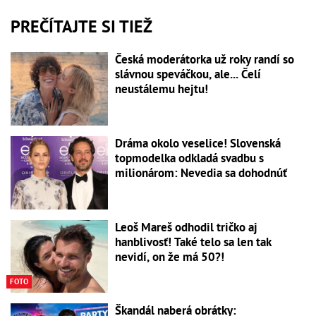
PREČÍTAJTE SI TIEŽ
Česká moderátorka už roky randí so
slávnou speváčkou, ale... Čelí
neustálemu hejtu!
Dráma okolo veselice! Slovenská
topmodelka odkladá svadbu s
milionárom: Nevedia sa dohodnúť
Leoš Mareš odhodil tričko aj
hanblivosť! Také telo sa len tak
nevidí, on že má 50?!
FOTO
Škandál naberá obrátky: