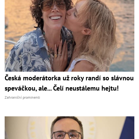
Česká moderátorka už roky randí so slávnou
speváčkou, ale... Čelí neustálemu hejtu!
Zahraniční prominenti