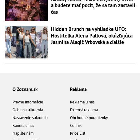
a budete mať pocit, že sa tam zastavil
čas
Hidden Brunch na vyhliadke UFO:
Hostiteľka Alena Pallová, okúzľujúca
Jasmina Alagič Vrbovská a ďalšie
O Zoznam.sk
Reklama
Právne informácie
Reklama u nás
Ochrana súkromia
Externá reklama
Nastavenie súkromia
Obchodné podmienky
Kariéra u nás
Cenník
Napíšte nám
Price List