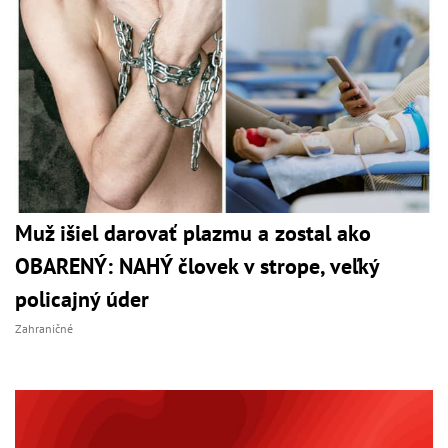
Muž išiel darovať plazmu a zostal ako
OBARENÝ: NAHÝ človek v strope, veľký
policajný úder
Zahraničné