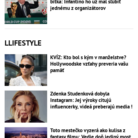
bitka: Infantino ho už mal sľúbiť
jednému z organizátorov
LLIFESTYLE
KVÍZ: Kto bol s kým v manželstve?
Hollywoodske vzťahy preveria vašu
pamäť
Zdenka Studenková dobyla
Instagram: Jej výroky citujú
influencerky, videá preberajú media !
Toto mestečko vyzerá ako kulisa z
fantasy filmu: Vedie doň jediný most