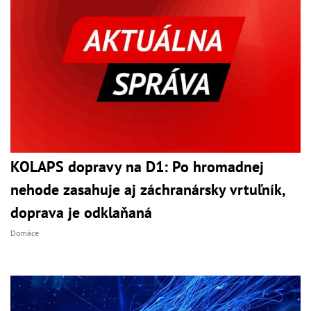
KOLAPS dopravy na D1: Po hromadnej
nehode zasahuje aj záchranársky vrtuľník,
doprava je odklaňaná
Domáce