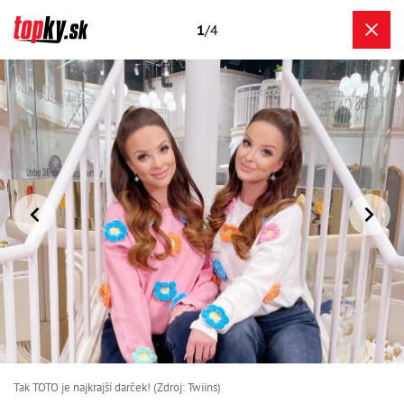
1
/4
Tak TOTO je najkrajší darček! (Zdroj: Twiins)