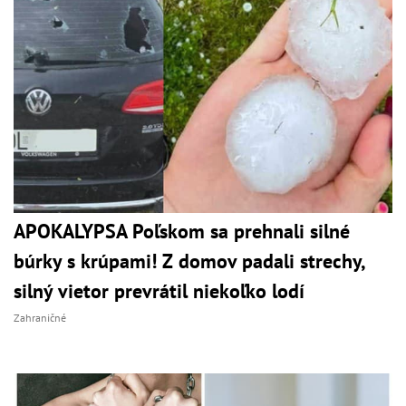
APOKALYPSA Poľskom sa prehnali silné
búrky s krúpami! Z domov padali strechy,
silný vietor prevrátil niekoľko lodí
Zahraničné