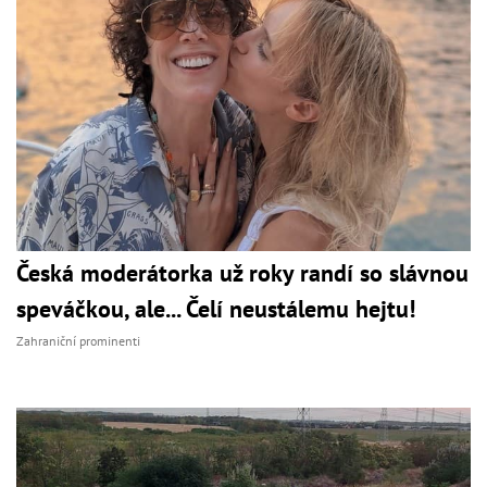
Česká moderátorka už roky randí so slávnou
speváčkou, ale... Čelí neustálemu hejtu!
Zahraniční prominenti