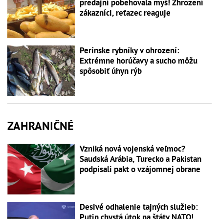
predajní pobehovala myš! Zhrození
zákazníci, reťazec reaguje
Perínske rybníky v ohrození:
Extrémne horúčavy a sucho môžu
spôsobiť úhyn rýb
ZAHRANIČNÉ
Vzniká nová vojenská veľmoc?
Saudská Arábia, Turecko a Pakistan
podpísali pakt o vzájomnej obrane
Desivé odhalenie tajných služieb:
Putin chystá útok na štáty NATO!