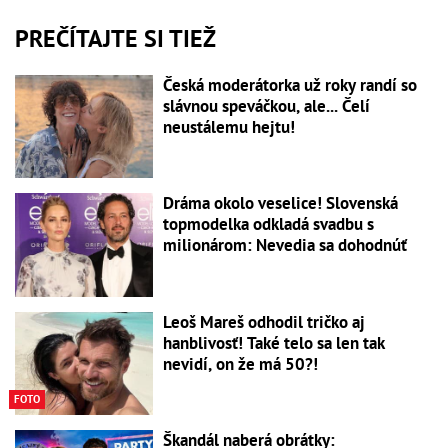
PREČÍTAJTE SI TIEŽ
Česká moderátorka už roky randí so
slávnou speváčkou, ale... Čelí
neustálemu hejtu!
Dráma okolo veselice! Slovenská
topmodelka odkladá svadbu s
milionárom: Nevedia sa dohodnúť
Leoš Mareš odhodil tričko aj
hanblivosť! Také telo sa len tak
nevidí, on že má 50?!
FOTO
Škandál naberá obrátky: