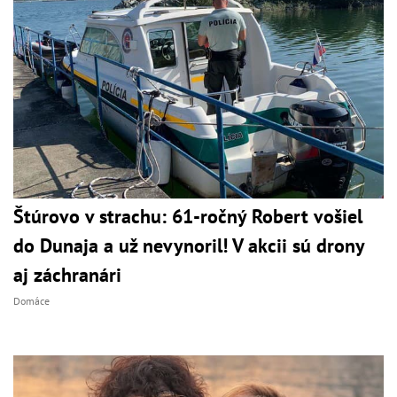
Štúrovo v strachu: 61-ročný Robert vošiel
do Dunaja a už nevynoril! V akcii sú drony
aj záchranári
Domáce