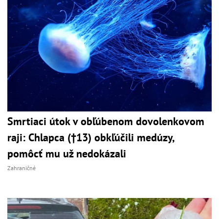
Smrtiaci útok v obľúbenom dovolenkovom
raji: Chlapca (†13) obkľúčili medúzy,
pomôcť mu už nedokázali
Zahraničné