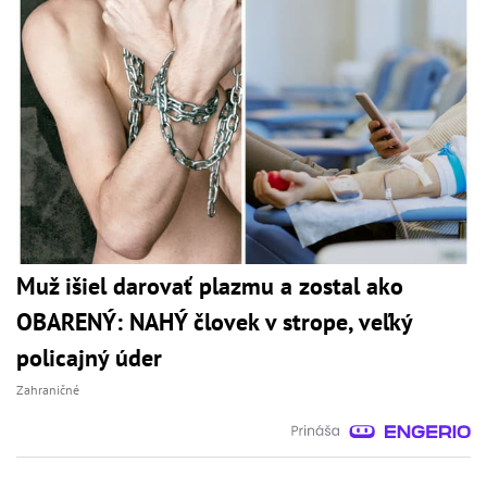
Muž išiel darovať plazmu a zostal ako
OBARENÝ: NAHÝ človek v strope, veľký
policajný úder
Zahraničné