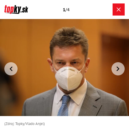
1
/4
(Zdroj: Topky/Vlado Anjel)