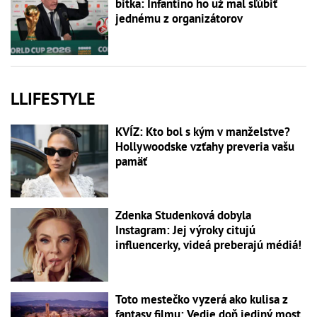
bitka: Infantino ho už mal sľúbiť
jednému z organizátorov
LLIFESTYLE
KVÍZ: Kto bol s kým v manželstve?
Hollywoodske vzťahy preveria vašu
pamäť
Zdenka Studenková dobyla
Instagram: Jej výroky citujú
influencerky, videá preberajú médiá!
Toto mestečko vyzerá ako kulisa z
fantasy filmu: Vedie doň jediný most