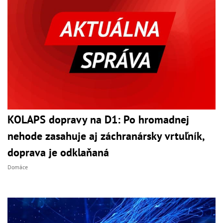
KOLAPS dopravy na D1: Po hromadnej
nehode zasahuje aj záchranársky vrtuľník,
doprava je odklaňaná
Domáce