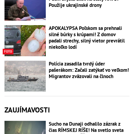
Použije ukrajinské drony
APOKALYPSA Poľskom sa prehnali
silné búrky s krúpami! Z domov
padali strechy, silný vietor prevrátil
niekoľko lodí
FOTO
Polícia zasadila tvrdý úder
pašerákom: Začali zatýkať vo veľkom!
Migrantov zväzovali na člnoch
ZAUJÍMAVOSTI
Sucho na Dunaji odhalilo zázrak z
čias RÍMSKEJ RÍŠE! Na svetlo sveta