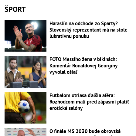
ŠPORT
Haraslín na odchode zo Sparty?
Slovenský reprezentant má na stole
lukratívnu ponuku
FOTO Messiho žena v bikinách:
Komentár Ronaldovej Georginy
vyvolal ošiaľ
Futbalom otriasa ďalšia aféra:
Rozhodcom mali pred zápasmi platiť
erotické salóny
O finále MS 2030 bude obrovská