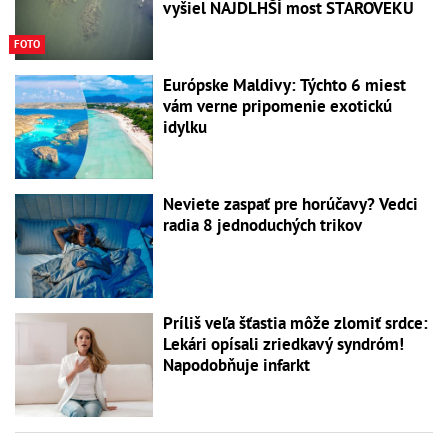
vyšiel NAJDLHŠÍ most STAROVEKU
FOTO
Európske Maldivy: Týchto 6 miest
vám verne pripomenie exotickú
idylku
Neviete zaspať pre horúčavy? Vedci
radia 8 jednoduchých trikov
Príliš veľa šťastia môže zlomiť srdce:
Lekári opísali zriedkavý syndróm!
Napodobňuje infarkt