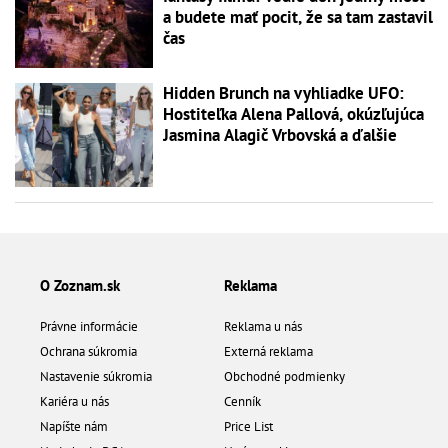
a budete mať pocit, že sa tam zastavil
čas
Hidden Brunch na vyhliadke UFO:
Hostiteľka Alena Pallová, okúzľujúca
Jasmina Alagič Vrbovská a ďalšie
O Zoznam.sk
Reklama
Právne informácie
Reklama u nás
Ochrana súkromia
Externá reklama
Nastavenie súkromia
Obchodné podmienky
Kariéra u nás
Cenník
Napíšte nám
Price List