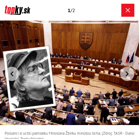
1
/2
Poslanci si uctili pamiatku Miroslava Žbirku minútou ticha. (Zdroj: TASR - Dano
Veselský, Topky/Maarty)