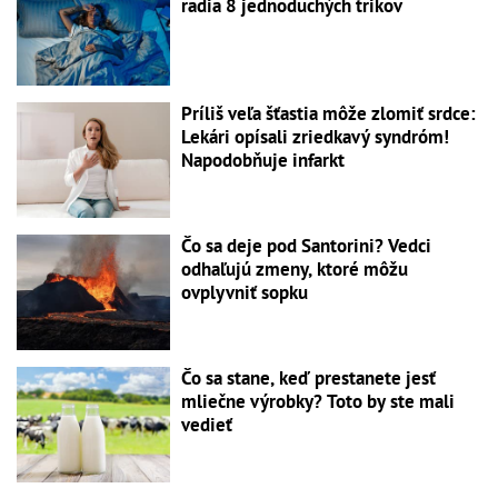
radia 8 jednoduchých trikov
Príliš veľa šťastia môže zlomiť srdce:
Lekári opísali zriedkavý syndróm!
Napodobňuje infarkt
Čo sa deje pod Santorini? Vedci
odhaľujú zmeny, ktoré môžu
ovplyvniť sopku
Čo sa stane, keď prestanete jesť
mliečne výrobky? Toto by ste mali
vedieť