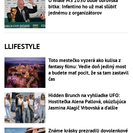
O finále MS 2030 bude obrovská
bitka: Infantino ho už mal sľúbiť
jednému z organizátorov
LLIFESTYLE
Toto mestečko vyzerá ako kulisa z
fantasy filmu: Vedie doň jediný most
a budete mať pocit, že sa tam zastavil
čas
Hidden Brunch na vyhliadke UFO:
Hostiteľka Alena Pallová, okúzľujúca
Jasmina Alagič Vrbovská a ďalšie
Známe krásky prezradili dovolenkové