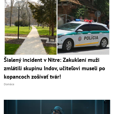
Šialený incident v Nitre: Zakuklení muži
zmlátili skupinu Indov, učiteľovi museli po
kopancoch zošívať tvár!
Domáce