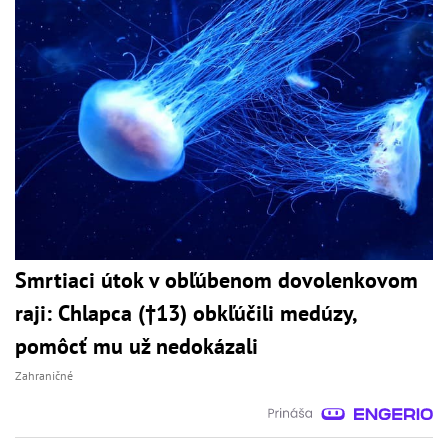
Smrtiaci útok v obľúbenom dovolenkovom
raji: Chlapca (†13) obkľúčili medúzy,
pomôcť mu už nedokázali
Zahraničné