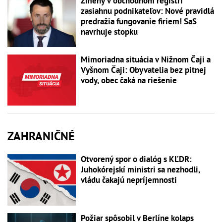
Zmeny v obchodnom registri
zasiahnu podnikateľov: Nové pravidlá
predražia fungovanie firiem! SaS
navrhuje stopku
Mimoriadna situácia v Nižnom Čaji a
Vyšnom Čaji: Obyvatelia bez pitnej
vody, obec čaká na riešenie
ZAHRANIČNÉ
Otvorený spor o dialóg s KĽDR:
Juhokórejskí ministri sa nezhodli,
vládu čakajú nepríjemnosti
Požiar spôsobil v Berlíne kolaps