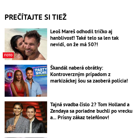
PREČÍTAJTE SI TIEŽ
Leoš Mareš odhodil tričko aj
hanblivosť! Také telo sa len tak
nevidí, on že má 50?!
FOTO
Škandál naberá obrátky:
Kontroverzným prípadom z
markizáckej šou sa zaoberá polícia!
Tajná svadba číslo 2? Tom Holland a
Zendaya sa poriadne buchli po vrecku
a... Prísny zákaz telefónov!