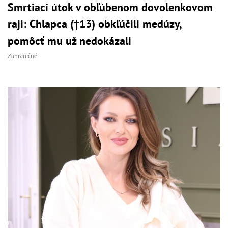
Smrtiaci útok v obľúbenom dovolenkovom
raji: Chlapca (†13) obkľúčili medúzy,
pomôcť mu už nedokázali
Zahraničné