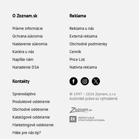
O Zoznam.sk
Reklama
Právne informácie
Reklama u nás
Ochrana súkromia
Externá reklama
Nastavenie súkromia
Obchodné podmienky
Kariéra u nás
Cenník
Napíšte nám
Price List
Nariadenie DSA
Natívna reklama
Kontakty
Spravodajstvo
© 1997 – 2026 Zoznam, s.r.o.
Autorské práva sú vyhradené.
Produktové oddelenie
Obchodné oddelenie
Katalógové oddelenie
Marketingové oddelenie
Máte pre nás tip?