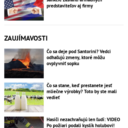
predstaviteľov aj firmy
ZAUJÍMAVOSTI
Čo sa deje pod Santorini? Vedci
odhaľujú zmeny, ktoré môžu
ovplyvniť sopku
Čo sa stane, keď prestanete jesť
mliečne výrobky? Toto by ste mali
vedieť
Hasiči nezachraňujú len ľudí: VIDEO
Po požiari podali kyslík holubovi!