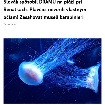
Slovák spôsobil DRÁMU na pláži pri
Benátkach: Plavčíci neverili vlastným
očiam! Zasahovať museli karabinieri
Zahraničné