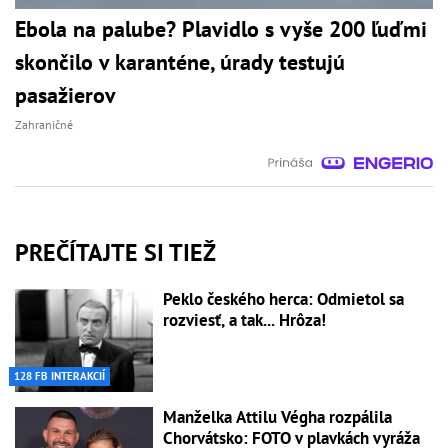
Ebola na palube? Plavidlo s vyše 200 ľuďmi
skončilo v karanténe, úrady testujú
pasažierov
Zahraničné
PREČÍTAJTE SI TIEŽ
Peklo českého herca: Odmietol sa
rozviesť, a tak... Hrôza!
128 FB INTERAKCIÍ
Manželka Attilu Végha rozpálila
Chorvátsko: FOTO v plavkách vyráža