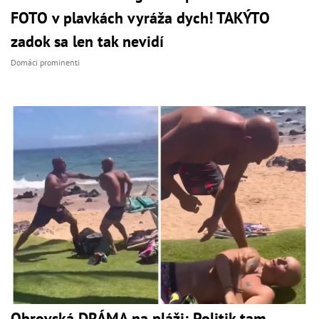
FOTO v plavkách vyráža dych! TAKÝTO
zadok sa len tak nevidí
Domáci prominenti
Obrovská DRÁMA na pláži: Politik tam