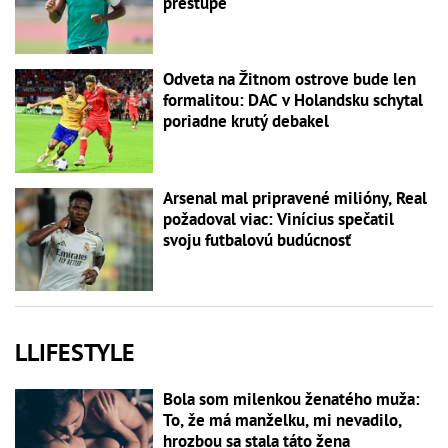
prestupe
Odveta na Žitnom ostrove bude len
formalitou: DAC v Holandsku schytal
poriadne krutý debakel
Arsenal mal pripravené milióny, Real
požadoval viac: Vinícius spečatil
svoju futbalovú budúcnosť
LLIFESTYLE
Bola som milenkou ženatého muža:
To, že má manželku, mi nevadilo,
hrozbou sa stala táto žena