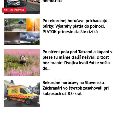
nemocnici
AKTUALIZOVANÉ
Po rekordnej horúčave prichádzajú
búrky: Výstrahy platia do polnoci,
PIATOK prinesie ďalšie riziká
Po ničení pola pod Tatrami a kúpaní v
plese tu máme ďalší nešvár! Drzosť
bez hraníc: Dvojica kvôli fotke vošla
do...
Rekordné horúčavy na Slovensku:
Záchranári vo štvrtok zasahovali pri
kolapsoch už 83-krát