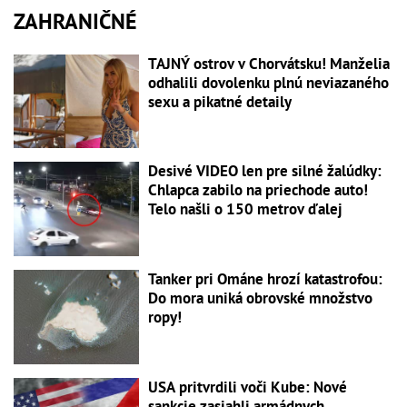
ZAHRANIČNÉ
TAJNÝ ostrov v Chorvátsku! Manželia
odhalili dovolenku plnú neviazaného
sexu a pikatné detaily
Desivé VIDEO len pre silné žalúdky:
Chlapca zabilo na priechode auto!
Telo našli o 150 metrov ďalej
Tanker pri Ománe hrozí katastrofou:
Do mora uniká obrovské množstvo
ropy!
USA pritvrdili voči Kube: Nové
sankcie zasiahli armádnych