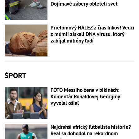
Dojímavé zábery obleteli svet
Prielomový NÁLEZ z čias Inkov! Vedci
z múmií získali DNA vírusu, ktorý
zabíjal milióny ľudí
ŠPORT
FOTO Messiho žena v bikinách:
Komentár Ronaldovej Georginy
vyvolal ošiaľ
Najdrahší africký futbalista histórie?
Real sa dohodol na rekordnom