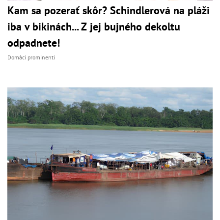
Kam sa pozerať skôr? Schindlerová na pláži
iba v bikinách... Z jej bujného dekoltu
odpadnete!
Domáci prominenti