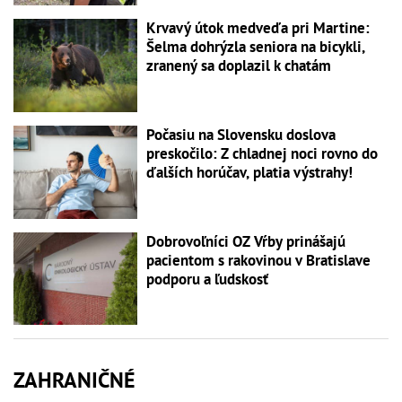
Krvavý útok medveďa pri Martine:
Šelma dohrýzla seniora na bicykli,
zranený sa doplazil k chatám
Počasiu na Slovensku doslova
preskočilo: Z chladnej noci rovno do
ďalších horúčav, platia výstrahy!
Dobrovoľníci OZ Vŕby prinášajú
pacientom s rakovinou v Bratislave
podporu a ľudskosť
ZAHRANIČNÉ