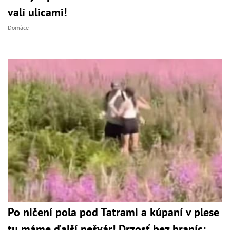
valí ulicami!
Domáce
Po ničení pola pod Tatrami a kúpaní v plese
tu máme ďalší nešvár! Drzosť bez hraníc: