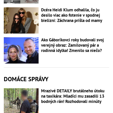
Dcéra Heidi Klum odhalila, čo ju
desilo viac ako fotenie v spodnej
bielizni: Záchrana prišla od mamy
Ako Gáboríkovci roky budovali svoj
verejný obraz: Zamilovaný pár a
rodinná idylka! Zmenilo sa niečo?
DOMÁCE SPRÁVY
Mrazivé DETAILY brutálneho útoku
na taxikára: Mladíci mu zasadili 13
bodných rán! Rozhodovali minúty