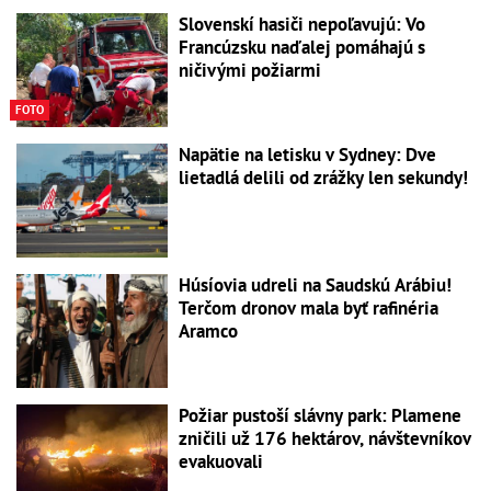
Slovenskí hasiči nepoľavujú: Vo
Francúzsku naďalej pomáhajú s
ničivými požiarmi
FOTO
Napätie na letisku v Sydney: Dve
lietadlá delili od zrážky len sekundy!
Húsíovia udreli na Saudskú Arábiu!
Terčom dronov mala byť rafinéria
Aramco
Požiar pustoší slávny park: Plamene
zničili už 176 hektárov, návštevníkov
evakuovali