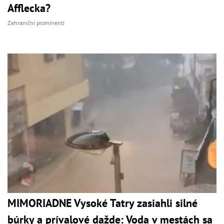
Afflecka?
Zahraniční prominenti
MIMORIADNE Vysoké Tatry zasiahli silné
búrky a prívalové dažde: Voda v mestách sa