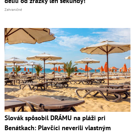
delili od zrážky len sekundy!
Zahraničné
Slovák spôsobil DRÁMU na pláži pri
Benátkach: Plavčíci neverili vlastným