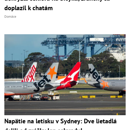
doplazil k chatám
Domáce
Napätie na letisku v Sydney: Dve lietadlá