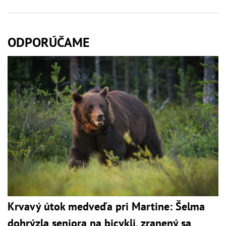
ODPORÚČAME
Krvavý útok medveďa pri Martine: Šelma
dohrýzla seniora na bicykli, zranený sa