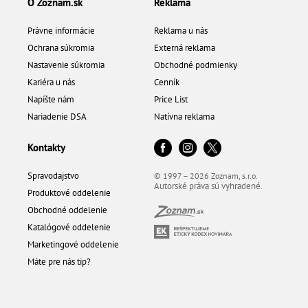
O Zoznam.sk
Reklama
Právne informácie
Reklama u nás
Ochrana súkromia
Externá reklama
Nastavenie súkromia
Obchodné podmienky
Kariéra u nás
Cenník
Napíšte nám
Price List
Nariadenie DSA
Natívna reklama
Kontakty
Spravodajstvo
© 1997 – 2026 Zoznam, s.r.o.
Autorské práva sú vyhradené.
Produktové oddelenie
Obchodné oddelenie
Katalógové oddelenie
Marketingové oddelenie
Máte pre nás tip?