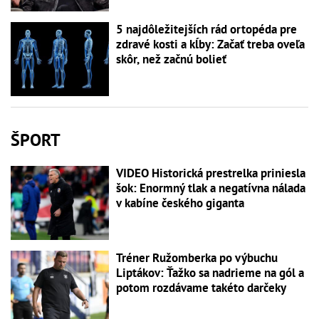
5 najdôležitejších rád ortopéda pre
zdravé kosti a kĺby: Začať treba oveľa
skôr, než začnú bolieť
ŠPORT
VIDEO Historická prestrelka priniesla
šok: Enormný tlak a negatívna nálada
v kabíne českého giganta
Tréner Ružomberka po výbuchu
Liptákov: Ťažko sa nadrieme na gól a
potom rozdávame takéto darčeky