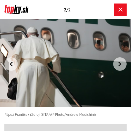
2
/2
Pápež František (Zdroj: SITA/AP Photo/Andrew Medichini)