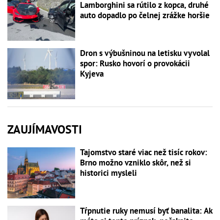
Lamborghini sa rútilo z kopca, druhé
auto dopadlo po čelnej zrážke horšie
Dron s výbušninou na letisku vyvolal
spor: Rusko hovorí o provokácii
Kyjeva
ZAUJÍMAVOSTI
Tajomstvo staré viac než tisíc rokov:
Brno možno vzniklo skôr, než si
historici mysleli
Tŕpnutie ruky nemusí byť banalita: Ak