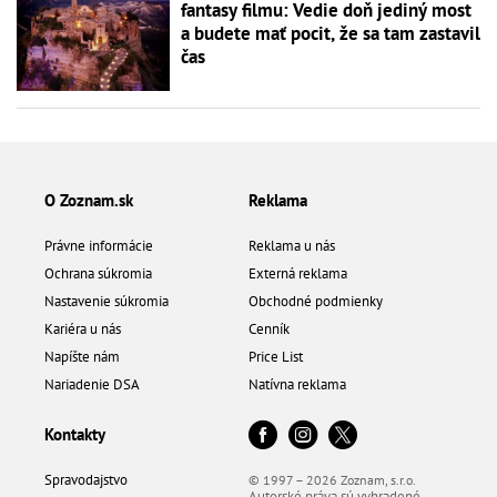
fantasy filmu: Vedie doň jediný most
a budete mať pocit, že sa tam zastavil
čas
O Zoznam.sk
Reklama
Právne informácie
Reklama u nás
Ochrana súkromia
Externá reklama
Nastavenie súkromia
Obchodné podmienky
Kariéra u nás
Cenník
Napíšte nám
Price List
Nariadenie DSA
Natívna reklama
Kontakty
Spravodajstvo
© 1997 – 2026 Zoznam, s.r.o.
Autorské práva sú vyhradené.