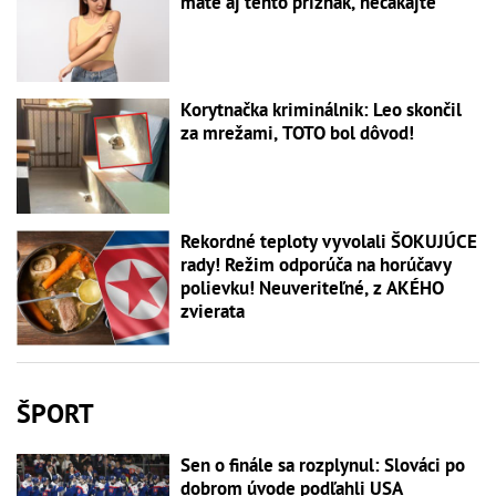
máte aj tento príznak, nečakajte
Korytnačka kriminálnik: Leo skončil
za mrežami, TOTO bol dôvod!
Rekordné teploty vyvolali ŠOKUJÚCE
rady! Režim odporúča na horúčavy
polievku! Neuveriteľné, z AKÉHO
zvierata
ŠPORT
Sen o finále sa rozplynul: Slováci po
dobrom úvode podľahli USA