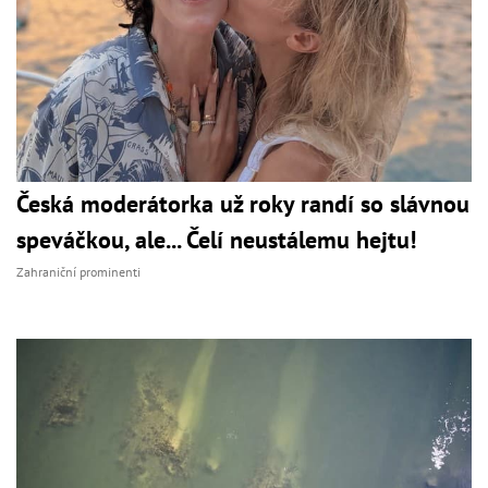
Česká moderátorka už roky randí so slávnou
speváčkou, ale... Čelí neustálemu hejtu!
Zahraniční prominenti