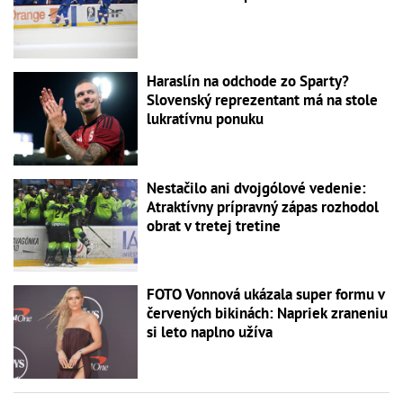
Haraslín na odchode zo Sparty?
Slovenský reprezentant má na stole
lukratívnu ponuku
Nestačilo ani dvojgólové vedenie:
Atraktívny prípravný zápas rozhodol
obrat v tretej tretine
FOTO Vonnová ukázala super formu v
červených bikinách: Napriek zraneniu
si leto naplno užíva