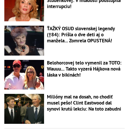
Studenkovej: V mladosti podstúpila
interrupciu!
ŤAŽKÝ OSUD slovenskej legendy
(†84): Prišla o dve deti aj o
manžela... Zomrela OPUSTENÁ!
Belohorcovej telo vymenil za TOTO:
Wauuu... Takto vyzerá Hájkova nová
láska v bikinách!
Milióny mal na dosah, no chodiť
musel pešo! Clint Eastwood dal
synovi krutú lekciu: Na toto zabudni