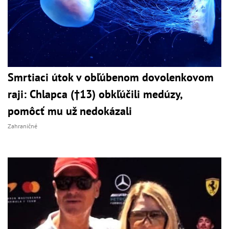
Smrtiaci útok v obľúbenom dovolenkovom
raji: Chlapca (†13) obkľúčili medúzy,
pomôcť mu už nedokázali
Zahraničné