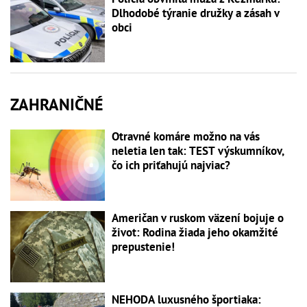
Dlhodobé týranie družky a zásah v
obci
ZAHRANIČNÉ
Otravné komáre možno na vás
neletia len tak: TEST výskumníkov,
čo ich priťahujú najviac?
Američan v ruskom väzení bojuje o
život: Rodina žiada jeho okamžité
prepustenie!
NEHODA luxusného športiaka: