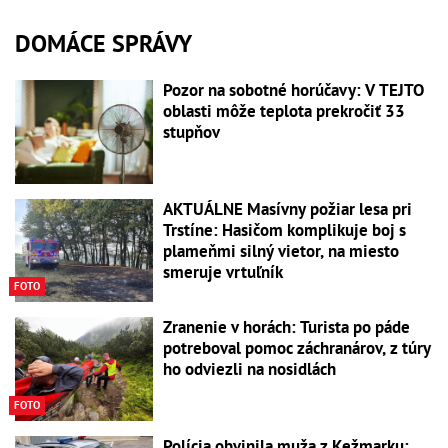
DOMÁCE SPRÁVY
Pozor na sobotné horúčavy: V TEJTO
oblasti môže teplota prekročiť 33
stupňov
AKTUÁLNE Masívny požiar lesa pri
Trstíne: Hasičom komplikuje boj s
plameňmi silný vietor, na miesto
smeruje vrtuľník
FOTO
Zranenie v horách: Turista po páde
potreboval pomoc záchranárov, z túry
ho odviezli na nosidlách
FOTO
Polícia obvinila muža z Kežmarku: