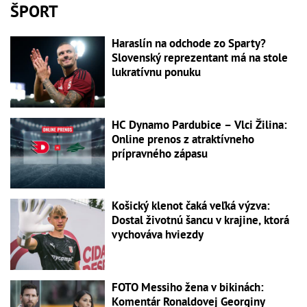
ŠPORT
Haraslín na odchode zo Sparty?
Slovenský reprezentant má na stole
lukratívnu ponuku
HC Dynamo Pardubice – Vlci Žilina:
Online prenos z atraktívneho
prípravného zápasu
Košický klenot čaká veľká výzva:
Dostal životnú šancu v krajine, ktorá
vychováva hviezdy
FOTO Messiho žena v bikinách:
Komentár Ronaldovej Georginy