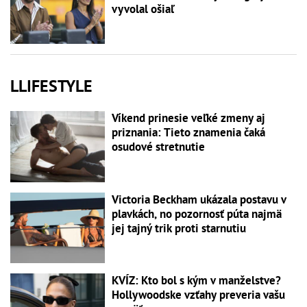
vyvolal ošiaľ
LLIFESTYLE
Víkend prinesie veľké zmeny aj
priznania: Tieto znamenia čaká
osudové stretnutie
Victoria Beckham ukázala postavu v
plavkách, no pozornosť púta najmä
jej tajný trik proti starnutiu
KVÍZ: Kto bol s kým v manželstve?
Hollywoodske vzťahy preveria vašu