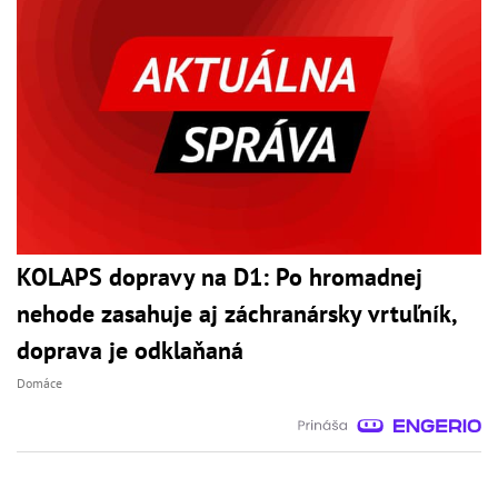
KOLAPS dopravy na D1: Po hromadnej
nehode zasahuje aj záchranársky vrtuľník,
doprava je odklaňaná
Domáce