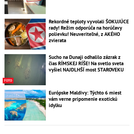
Rekordné teploty vyvolali ŠOKUJÚCE
rady! Režim odporúča na horúčavy
polievku! Neuveriteľné, z AKÉHO
zvierata
Sucho na Dunaji odhalilo zázrak z
čias RÍMSKEJ RÍŠE! Na svetlo sveta
vyšiel NAJDLHŠÍ most STAROVEKU
FOTO
Európske Maldivy: Týchto 6 miest
vám verne pripomenie exotickú
idylku