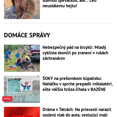
slávnou speváčkou, ale... Čelí
neustálemu hejtu!
DOMÁCE SPRÁVY
Nebezpečný pád na bicykli: Mladý
cyklista skončil po zranení v rukách
záchranárov
ŠOKY na prešovskom kúpalisku:
Naháčku v sprche prepadli inštalatéri,
ešte väčšia hrôza číhala v BAZÉNE
FOTO
Dráma v Tatrách: Na priecestí narazil
osobný vlak do auta, cestujúci mali