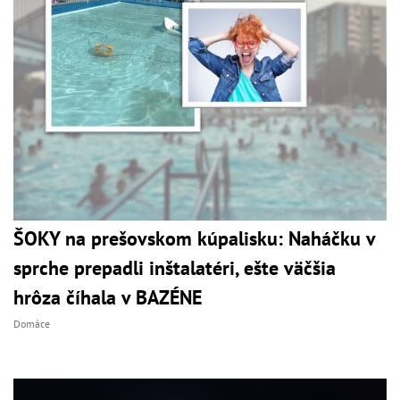
ŠOKY na prešovskom kúpalisku: Naháčku v
sprche prepadli inštalatéri, ešte väčšia
hrôza číhala v BAZÉNE
Domáce