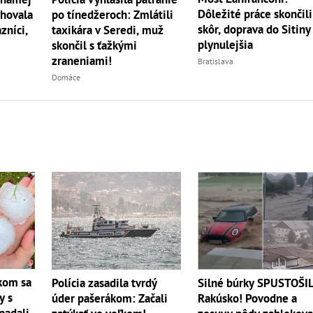
Dôležité práce skončili
ehovala
po tínedžeroch: Zmlátili
skôr, doprava do Sitiny
zníci,
taxikára v Seredi, muž
plynulejšia
skončil s ťažkými
zraneniami!
Bratislava
Domáce
kom sa
Polícia zasadila tvrdý
Silné búrky SPUSTOŠIL
y s
úder pašerákom: Začali
Rakúsko! Povodne a
padali