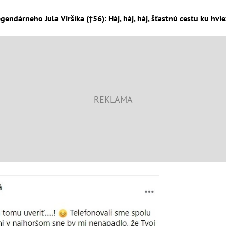
endárneho Jula Viršíka (†56): Háj, háj, háj, šťastnú cestu ku hvi