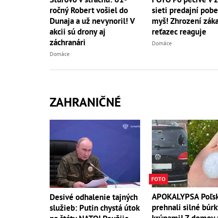
ročný Robert vošiel do
sieti predajní pob
Dunaja a už nevynoril! V
myš! Zhrození záka
akcii sú drony aj
reťazec reaguje
záchranári
Domáce
Domáce
ZAHRANIČNÉ
FOTO
APOKALYPSA Poľs
Desivé odhalenie tajných
prehnali silné búrk
služieb: Putin chystá útok
krúpami! Z domov 