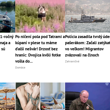
61-ročný
Po ničení pola pod Tatrami a
Polícia zasadila tvrdý úde
naja a
kúpaní v plese tu máme
pašerákom: Začali zatýka
i sú
ďalší nešvár! Drzosť bez
vo veľkom! Migrantov
hraníc: Dvojica kvôli fotke
zväzovali na člnoch
vošla do...
Zahraničné
Domáce