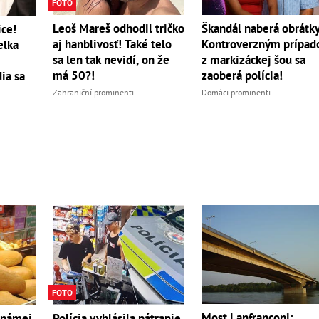
FOTO
Leoš Mareš odhodil tričko
Škandál naberá obrátky
ice!
aj hanblivosť! Také telo
Kontroverzným prípa
elka
sa len tak nevidí, on že
z markizáckej šou sa
má 50?!
zaoberá polícia!
ia sa
Zahraniční prominenti
Domáci prominenti
FOTO
Most Lanfranconi:
známej
Polícia vyhlásila pátranie