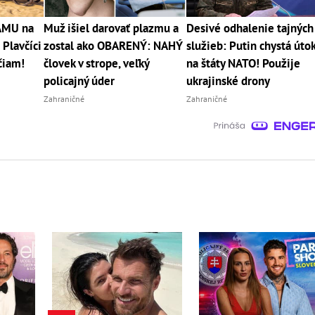
RÁMU na
Muž išiel darovať plazmu a
Desivé odhalenie tajných
 Plavčíci
zostal ako OBARENÝ: NAHÝ
služieb: Putin chystá úto
čiam!
človek v strope, veľký
na štáty NATO! Použije
policajný úder
ukrajinské drony
Zahraničné
Zahraničné