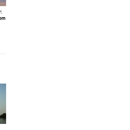
:
dom