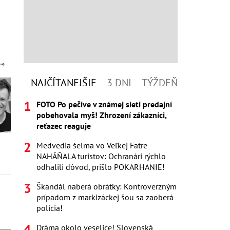
NAJČÍTANEJŠIE
3 DNI
TÝŽDEŇ
FOTO Po pečive v známej sieti predajní
pobehovala myš! Zhrození zákazníci,
reťazec reaguje
Medvedia šelma vo Veľkej Fatre
NAHÁŇALA turistov: Ochranári rýchlo
odhalili dôvod, prišlo POKARHANIE!
Škandál naberá obrátky: Kontroverzným
prípadom z markizáckej šou sa zaoberá
polícia!
Dráma okolo veselice! Slovenská