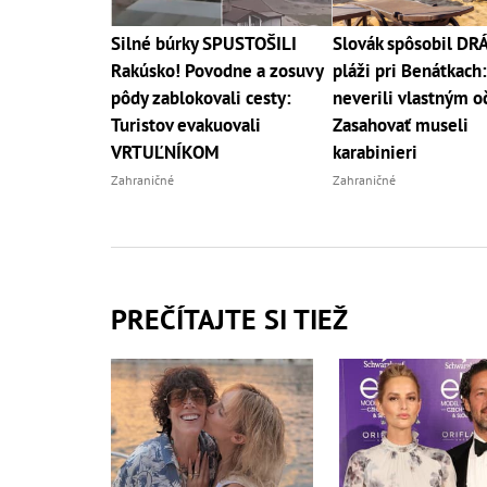
Silné búrky SPUSTOŠILI
Slovák spôsobil D
Rakúsko! Povodne a zosuvy
pláži pri Benátkach:
pôdy zablokovali cesty:
neverili vlastným o
Turistov evakuovali
Zasahovať museli
VRTUĽNÍKOM
karabinieri
Zahraničné
Zahraničné
PREČÍTAJTE SI TIEŽ