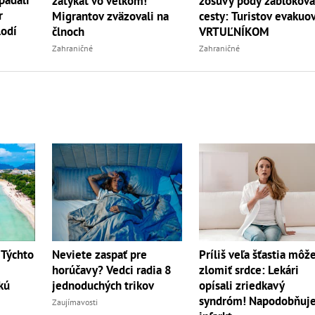
zatýkať vo veľkom!
zosuvy pôdy zablokova
r
Migrantov zväzovali na
cesty: Turistov evakuov
lodí
člnoch
VRTUĽNÍKOM
Zahraničné
Zahraničné
Príliš veľa šťastia môž
 Týchto
Neviete zaspať pre
zlomiť srdce: Lekári
horúčavy? Vedci radia 8
opísali zriedkavý
kú
jednoduchých trikov
syndróm! Napodobňuj
Zaujímavosti