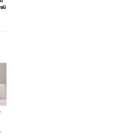
li
ali
e
e