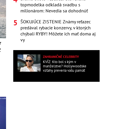
topmodelka odkladá svadbu s
milionárom: Nevedia sa dohodnúť
ŠOKUJÚCE ZISTENIE Známy reťazec
predával rybacie konzervy, v ktorých
chýbali RYBY! Môžete ich mať doma aj
vy
r
ť
ZAHRANIČNÉ CELEBRITY
KVÍZ: Kto bol s kým v
manželstve? Hollywoodske
vzťahy preveria vašu pamäť