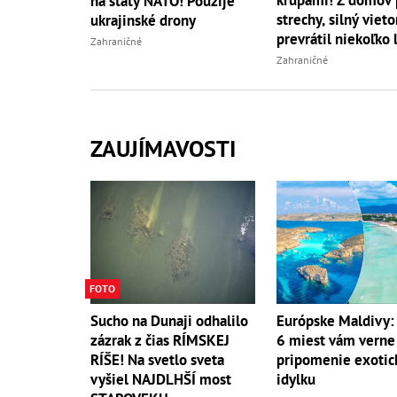
na štáty NATO! Použije
strechy, silný vieto
ukrajinské drony
prevrátil niekoľko 
Zahraničné
Zahraničné
ZAUJÍMAVOSTI
FOTO
Sucho na Dunaji odhalilo
Európske Maldivy:
zázrak z čias RÍMSKEJ
6 miest vám verne
RÍŠE! Na svetlo sveta
pripomenie exotic
vyšiel NAJDLHŠÍ most
idylku