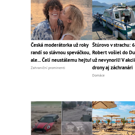
Česká moderátorka už roky
Štúrovo v strachu: 
randí so slávnou speváčkou,
Robert vošiel do Du
ale... Čelí neustálemu hejtu!
už nevynoril! V akci
drony aj záchranári
Zahraniční prominenti
Domáce