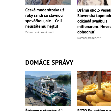
Česká moderátorka už
Dráma okolo vesel
roky randí so slávnou
Slovenská topmod
speváčkou, ale... Čelí
odkladá svadbu s
neustálemu hejtu!
milionárom: Neved
dohodnúť
Zahraniční prominenti
Domáci prominenti
DOMÁCE SPRÁVY
Štúrovo v strachu: 61-
FOTO Po pečive v 