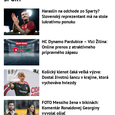
Haraslín na odchode zo Sparty?
Slovenský reprezentant má na stole
lukratívnu ponuku
HC Dynamo Pardubice – Vlci Žilina:
Online prenos z atraktívneho
prípravného zápasu
Košický klenot čaká veľká výzva:
Dostal životnú šancu v krajine, ktorá
vychováva hviezdy
FOTO Messiho žena v bikinách:
Komentár Ronaldovej Georginy
vyvolal ošiaľ