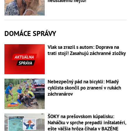
neustálemu hejtu!
DOMÁCE SPRÁVY
Vlak sa zrazil s autom: Doprava na
trati stojí! Zasahujú záchranné zložky
Nebezpečný pád na bicykli: Mladý
cyklista skončil po zranení v rukách
záchranárov
ŠOKY na prešovskom kúpalisku:
Naháčku v sprche prepadli inštalatéri,
ešte väčšia hrôza číhala v BAZÉNE