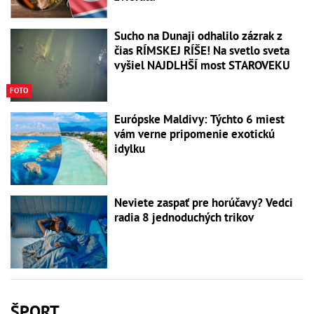
Sucho na Dunaji odhalilo zázrak z
čias RÍMSKEJ RÍŠE! Na svetlo sveta
vyšiel NAJDLHŠÍ most STAROVEKU
FOTO
Európske Maldivy: Týchto 6 miest
vám verne pripomenie exotickú
idylku
Neviete zaspať pre horúčavy? Vedci
radia 8 jednoduchých trikov
ŠPORT