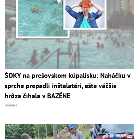
ŠOKY na prešovskom kúpalisku: Naháčku v
sprche prepadli inštalatéri, ešte väčšia
hrôza číhala v BAZÉNE
Domáce