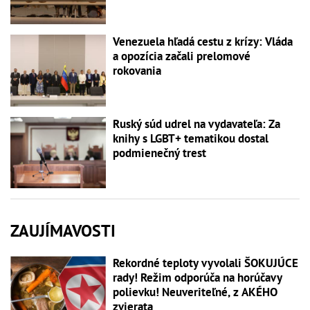
Venezuela hľadá cestu z krízy: Vláda
a opozícia začali prelomové
rokovania
Ruský súd udrel na vydavateľa: Za
knihy s LGBT+ tematikou dostal
podmienečný trest
ZAUJÍMAVOSTI
Rekordné teploty vyvolali ŠOKUJÚCE
rady! Režim odporúča na horúčavy
polievku! Neuveriteľné, z AKÉHO
zvierata