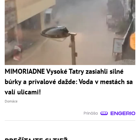
MIMORIADNE Vysoké Tatry zasiahli silné
búrky a prívalové dažde: Voda v mestách sa
valí ulicami!
Domáce