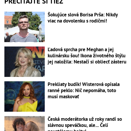
PREČÍTAJTE SI TIEŽ
Šokujúce slová Borisa Prša: Nikdy
viac na dovolenku s rodičmi!
Ľadová sprcha pre Meghan a jej
kulinársku šou! Ikona životného štýlu
jej naložila: Nestačí si obliecť zásteru
Prekliaty budík! Wisterová opísala
ranné peklo: Nič nepomáha, toto
musí maskovať
Česká moderátorka už roky randí so
slávnou speváčkou, ale... Čelí