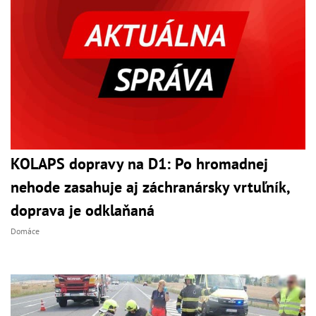
KOLAPS dopravy na D1: Po hromadnej
nehode zasahuje aj záchranársky vrtuľník,
doprava je odklaňaná
Domáce