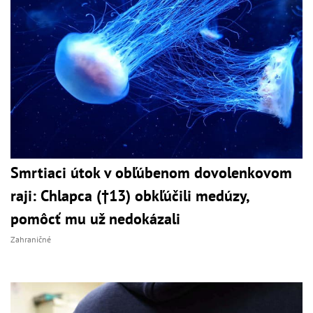
Smrtiaci útok v obľúbenom dovolenkovom
raji: Chlapca (†13) obkľúčili medúzy,
pomôcť mu už nedokázali
Zahraničné