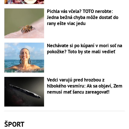
Pichla vás včela? TOTO nerobte:
Jedna bežná chyba môže dostať do
rany ešte viac jedu
Nechávate si po kúpaní v mori soľ na
pokožke? Toto by ste mali vedieť
Vedci varujú pred hrozbou z
hlbokého vesmíru: Ak sa objaví, Zem
nemusí mať šancu zareagovať!
ŠPORT