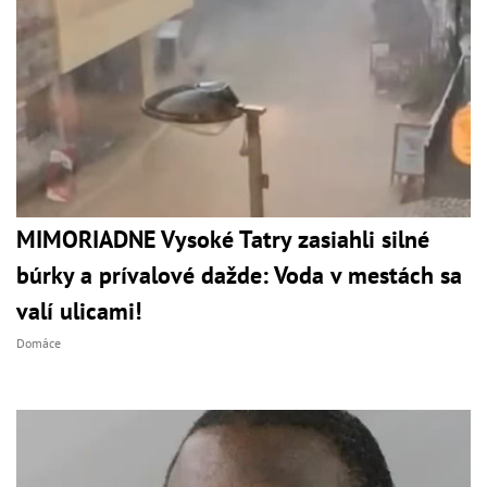
MIMORIADNE Vysoké Tatry zasiahli silné
búrky a prívalové dažde: Voda v mestách sa
valí ulicami!
Domáce