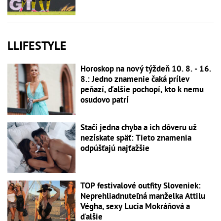
LLIFESTYLE
Horoskop na nový týždeň 10. 8. - 16.
8.: Jedno znamenie čaká prílev
peňazí, ďalšie pochopí, kto k nemu
osudovo patrí
Stačí jedna chyba a ich dôveru už
nezískate späť: Tieto znamenia
odpúšťajú najťažšie
TOP festivalové outfity Sloveniek:
Neprehliadnuteľná manželka Attilu
Végha, sexy Lucia Mokráňová a
ďalšie