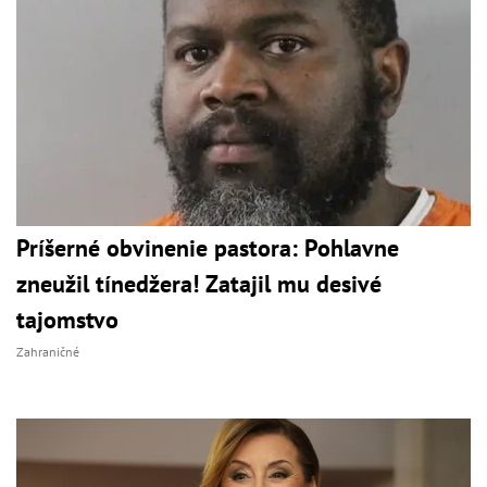
Príšerné obvinenie pastora: Pohlavne
zneužil tínedžera! Zatajil mu desivé
tajomstvo
Zahraničné