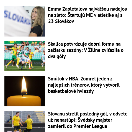
Emma Zapletalová najväčšou nádejou
na zlato: Štartujú ME v atletike aj s
23 Slovákov
Skalica potvrdzuje dobrú formu na
začiatku sezóny: V Žiline zvíťazila o
dva góly
Smútok v NBA: Zomrel jeden z
najlepších trénerov, ktorý vytvoril
basketbalové hviezdy
Slovanu strelil posledný gól, v odvete
už nenastúpi: Švédsky majster
zamieril do Premier League