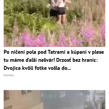
Po ničení pola pod Tatrami a kúpaní v plese
tu máme ďalší nešvár! Drzosť bez hraníc:
Dvojica kvôli fotke vošla do...
Domáce