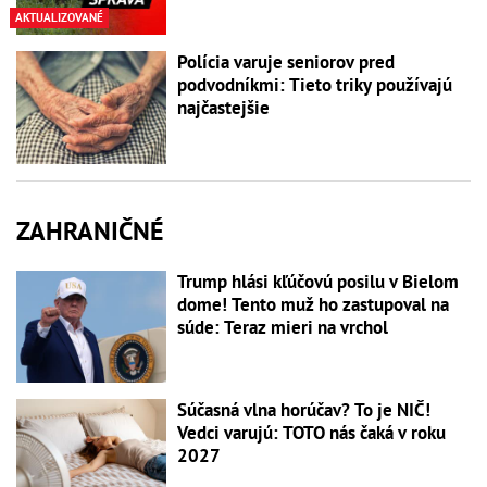
AKTUALIZOVANÉ
Polícia varuje seniorov pred
podvodníkmi: Tieto triky používajú
najčastejšie
ZAHRANIČNÉ
Trump hlási kľúčovú posilu v Bielom
dome! Tento muž ho zastupoval na
súde: Teraz mieri na vrchol
Súčasná vlna horúčav? To je NIČ!
Vedci varujú: TOTO nás čaká v roku
2027