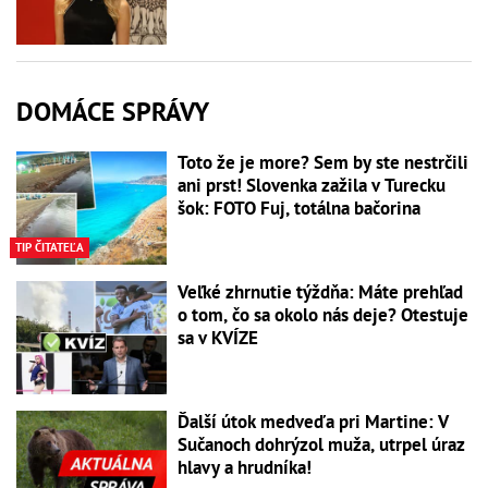
DOMÁCE SPRÁVY
Toto že je more? Sem by ste nestrčili
ani prst! Slovenka zažila v Turecku
šok: FOTO Fuj, totálna bačorina
TIP ČITATEĽA
Veľké zhrnutie týždňa: Máte prehľad
o tom, čo sa okolo nás deje? Otestuje
sa v KVÍZE
Ďalší útok medveďa pri Martine: V
Sučanoch dohrýzol muža, utrpel úraz
hlavy a hrudníka!