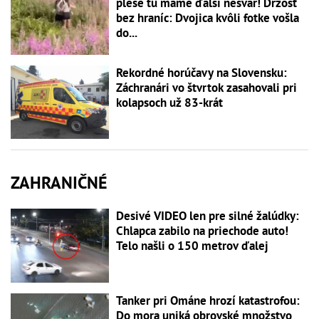
plese tu máme ďalší nešvár! Drzosť
bez hraníc: Dvojica kvôli fotke vošla
do...
Rekordné horúčavy na Slovensku:
Záchranári vo štvrtok zasahovali pri
kolapsoch už 83-krát
ZAHRANIČNÉ
Desivé VIDEO len pre silné žalúdky:
Chlapca zabilo na priechode auto!
Telo našli o 150 metrov ďalej
Tanker pri Ománe hrozí katastrofou:
Do mora uniká obrovské množstvo