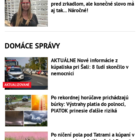
pred zrkadlom, ale konečné slovo má
aj tak... Náročné!
DOMÁCE SPRÁVY
AKTUÁLNE Nové informácie z
kúpaliska pri Šali: 8 ľudí skončilo v
nemocnici
AKTUALIZOVANÉ
Po rekordnej horúčave prichádzajú
búrky: Výstrahy platia do polnoci,
PIATOK prinesie ďalšie riziká
Po ničení pola pod Tatrami a kúpaní v