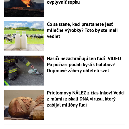
ovplyvniť sopku
Čo sa stane, keď prestanete jesť
mliečne výrobky? Toto by ste mali
vedieť
Hasiči nezachraňujú len ľudí: VIDEO
Po požiari podali kyslík holubovi!
Dojímavé zábery obleteli svet
Prielomový NÁLEZ z čias Inkov! Vedci
z múmií získali DNA vírusu, ktorý
zabíjal milióny ľudí