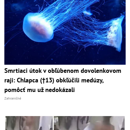
Smrtiaci útok v obľúbenom dovolenkovom
raji: Chlapca (†13) obkľúčili medúzy,
pomôcť mu už nedokázali
Zahraničné