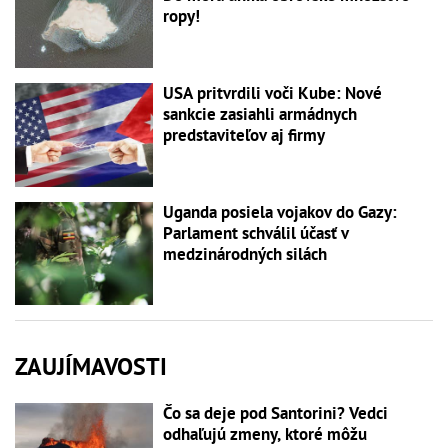
ropy!
USA pritvrdili voči Kube: Nové
sankcie zasiahli armádnych
predstaviteľov aj firmy
Uganda posiela vojakov do Gazy:
Parlament schválil účasť v
medzinárodných silách
ZAUJÍMAVOSTI
Čo sa deje pod Santorini? Vedci
odhaľujú zmeny, ktoré môžu