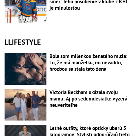
smer: Jeho pôsobenie v klube z KHL
je minulosťou
LLIFESTYLE
Bola som milenkou ženatého muža:
To, že má manželku, mi nevadilo,
hrozbou sa stala táto žena
Victoria Beckham ukázala svoju
mamu: Aj po sedemdesiatke vyzerá
neuveriteľne
Letné outfity, ktoré opticky uberú 5
kilogramov: Stylisti odporúčajú tieto