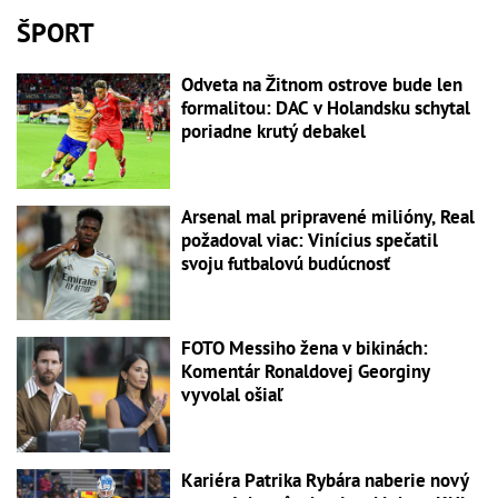
ŠPORT
Odveta na Žitnom ostrove bude len
formalitou: DAC v Holandsku schytal
poriadne krutý debakel
Arsenal mal pripravené milióny, Real
požadoval viac: Vinícius spečatil
svoju futbalovú budúcnosť
FOTO Messiho žena v bikinách:
Komentár Ronaldovej Georginy
vyvolal ošiaľ
Kariéra Patrika Rybára naberie nový