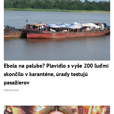
Ebola na palube? Plavidlo s vyše 200 ľuďmi
skončilo v karanténe, úrady testujú
pasažierov
Zahraničné