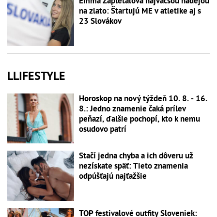
Emma Zapletalová najväčšou nádejou
na zlato: Štartujú ME v atletike aj s
23 Slovákov
LLIFESTYLE
Horoskop na nový týždeň 10. 8. - 16.
8.: Jedno znamenie čaká prílev
peňazí, ďalšie pochopí, kto k nemu
osudovo patrí
Stačí jedna chyba a ich dôveru už
nezískate späť: Tieto znamenia
odpúšťajú najťažšie
TOP festivalové outfity Sloveniek: