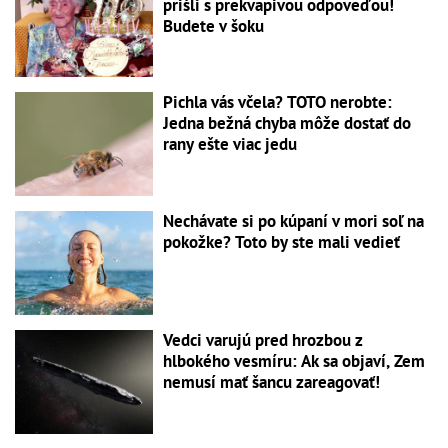
prišli s prekvapivou odpoveďou!
Budete v šoku
Pichla vás včela? TOTO nerobte:
Jedna bežná chyba môže dostať do
rany ešte viac jedu
Nechávate si po kúpaní v mori soľ na
pokožke? Toto by ste mali vedieť
Vedci varujú pred hrozbou z
hlbokého vesmíru: Ak sa objaví, Zem
nemusí mať šancu zareagovať!