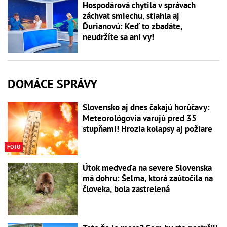
Hospodárová chytila v správach
záchvat smiechu, stiahla aj
Ďurianovú: Keď to zbadáte,
neudržíte sa ani vy!
DOMÁCE SPRÁVY
Slovensko aj dnes čakajú horúčavy:
Meteorológovia varujú pred 35
stupňami! Hrozia kolapsy aj požiare
FOTO
Útok medveďa na severe Slovenska
má dohru: Šelma, ktorá zaútočila na
človeka, bola zastrelená