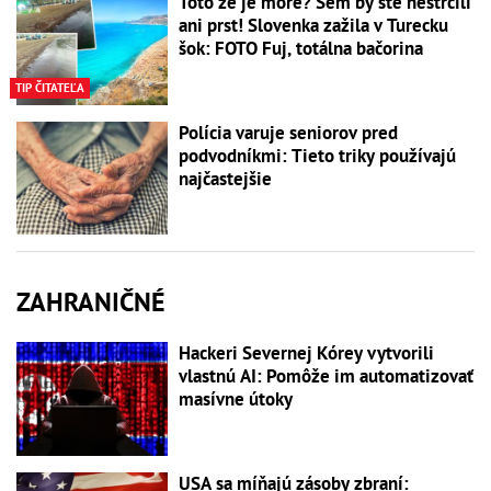
Toto že je more? Sem by ste nestrčili
ani prst! Slovenka zažila v Turecku
šok: FOTO Fuj, totálna bačorina
TIP ČITATEĽA
Polícia varuje seniorov pred
podvodníkmi: Tieto triky používajú
najčastejšie
ZAHRANIČNÉ
Hackeri Severnej Kórey vytvorili
vlastnú AI: Pomôže im automatizovať
masívne útoky
USA sa míňajú zásoby zbraní: