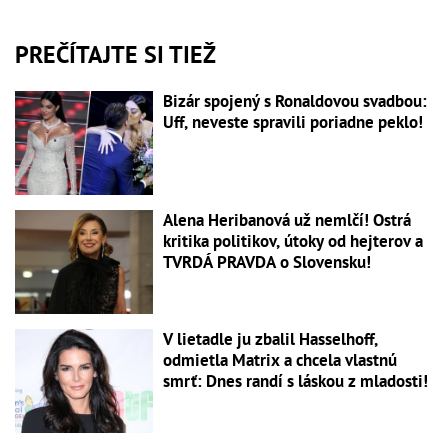
PREČÍTAJTE SI TIEŽ
Bizár spojený s Ronaldovou svadbou:
Uff, neveste spravili poriadne peklo!
Alena Heribanová už nemlčí! Ostrá
kritika politikov, útoky od hejterov a
TVRDÁ PRAVDA o Slovensku!
V lietadle ju zbalil Hasselhoff,
odmietla Matrix a chcela vlastnú
smrť: Dnes randí s láskou z mladosti!