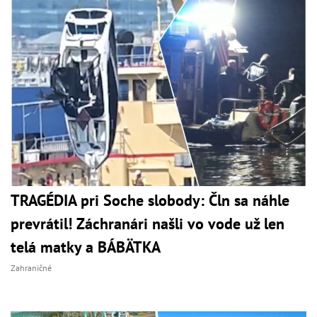
TRAGÉDIA pri Soche slobody: Čln sa náhle
prevrátil! Záchranári našli vo vode už len
telá matky a BÁBÄTKA
Zahraničné