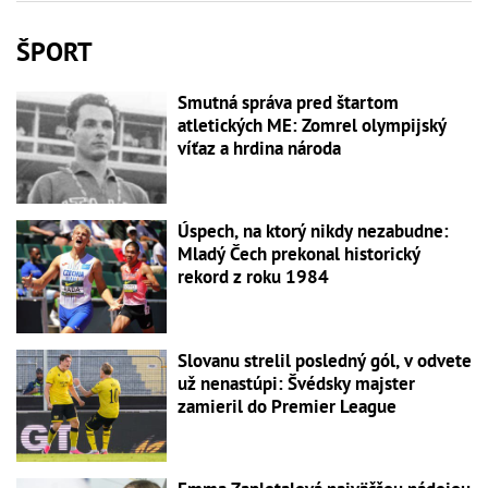
ŠPORT
Smutná správa pred štartom
atletických ME: Zomrel olympijský
víťaz a hrdina národa
Úspech, na ktorý nikdy nezabudne:
Mladý Čech prekonal historický
rekord z roku 1984
Slovanu strelil posledný gól, v odvete
už nenastúpi: Švédsky majster
zamieril do Premier League