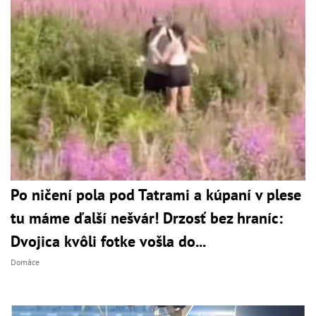
Po ničení pola pod Tatrami a kúpaní v plese
tu máme ďalší nešvár! Drzosť bez hraníc:
Dvojica kvôli fotke vošla do...
Domáce