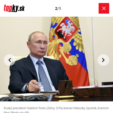
2
/3
Ruský prezident Vladimir Putin (Zdroj: SITA/Alexei Nikolsky, Sputnik, Kremlin
Pool Photo via AP)