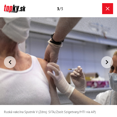
3
/3
Ruská vakcína Sputnik V (Zdroj: SITA/Zsolt Szigetvary/MTI via AP)