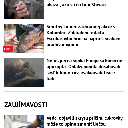
ukázal, ako sú na tom Slováci
Smutný koniec záchrannej akcie v
Kolumbii: Zablúdené mláďa
Escobarovho hrocha napriek snahám
úradov uhynulo
FOTO
Nebezpečná sopka Fuego sa konečne
upokojila: Oblaky popola dosahovali
šesť kilometrov, evakuovali tisíce
ľudí
ZAUJÍMAVOSTI
Vedci objavili skrytú príčinu cukrovky,
môže to úplne zmeniť liečbu