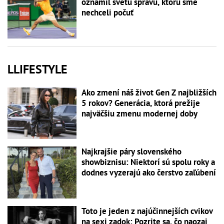
oznámil svetu správu, ktorú sme
nechceli počuť
LLIFESTYLE
Ako zmení náš život Gen Z najbližších
5 rokov? Generácia, ktorá prežije
najväčšiu zmenu modernej doby
Najkrajšie páry slovenského
showbiznisu: Niektorí sú spolu roky a
dodnes vyzerajú ako čerstvo zaľúbení
Toto je jeden z najúčinnejších cvikov
na sexi zadok: Pozrite sa, čo naozaj