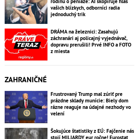
rodinu o peniaze: AI skopíruje hlas
vašich blízkych, odborníci radia
jednoduchý trik
DRÁMA na železnici: Zasahujú
záchranári aj policajný vyjednávač,
dopravu prerušili! Prvé INFO a FOTO
z miesta
ZAHRANIČNÉ
Frustrovaný Trump mal zúriť pre
prázdne sklady munície: Biely dom
rázne reaguje na údajné nezhody vo
velení
Šokujúce štatistiky z EÚ: Fajčenie nás
stojí MILIARDY eur ročne! Eurostat