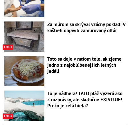
Za múrom sa skrýval vzácny poklad: V
kaštieli objavili zamurovaný oltár
FOTO
Toto sa deje v našom tele, ak zjeme
jedno z najobľúbenejších letných
jedál!
To je nádhera! TÁTO pláž vyzerá ako
z rozprávky, ale skutočne EXISTUJE!
Prečo je celá biela?
FOTO