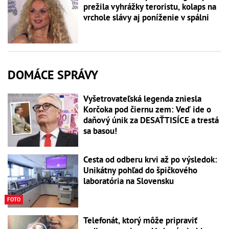
prežila vyhrážky teroristu, kolaps na
vrchole slávy aj poníženie v spálni
DOMÁCE SPRÁVY
Vyšetrovateľská legenda zniesla
Korčoka pod čiernu zem: Veď ide o
daňový únik za DESAŤTISÍCE a trestá
sa basou!
Cesta od odberu krvi až po výsledok:
Unikátny pohľad do špičkového
laboratória na Slovensku
FOTO
Telefonát, ktorý môže pripraviť