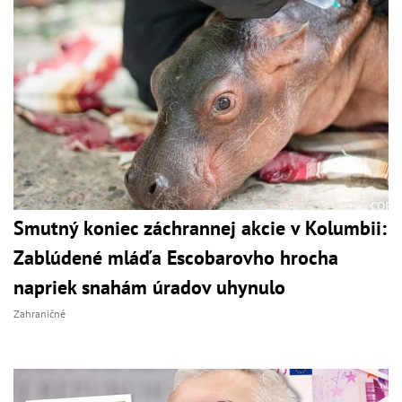
Smutný koniec záchrannej akcie v Kolumbii:
Zablúdené mláďa Escobarovho hrocha
napriek snahám úradov uhynulo
Zahraničné