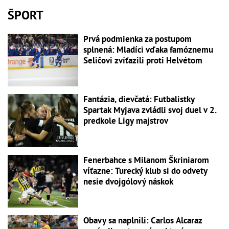
ŠPORT
Prvá podmienka za postupom
splnená: Mladíci vďaka famóznemu
Seličovi zvíťazili proti Helvétom
Fantázia, dievčatá: Futbalistky
Spartak Myjava zvládli svoj duel v 2.
predkole Ligy majstrov
Fenerbahce s Milanom Škriniarom
víťazne: Turecký klub si do odvety
nesie dvojgólový náskok
Obavy sa naplnili: Carlos Alcaraz