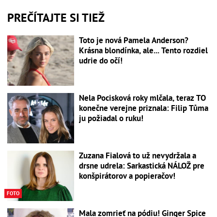
PREČÍTAJTE SI TIEŽ
Toto je nová Pamela Anderson?
Krásna blondínka, ale... Tento rozdiel
udrie do očí!
Nela Pocisková roky mlčala, teraz TO
konečne verejne priznala: Filip Tůma
ju požiadal o ruku!
Zuzana Fialová to už nevydržala a
drsne udrela: Sarkastická NÁLOŽ pre
konšpirátorov a popieračov!
FOTO
Mala zomrieť na pódiu! Ginger Spice