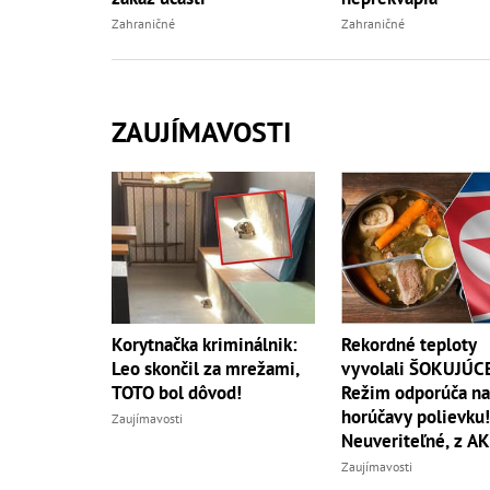
Zahraničné
Zahraničné
ZAUJÍMAVOSTI
Korytnačka kriminálnik:
Rekordné teploty
Leo skončil za mrežami,
vyvolali ŠOKUJÚCE
TOTO bol dôvod!
Režim odporúča na
horúčavy polievku!
Zaujímavosti
Neuveriteľné, z A
zvierata
Zaujímavosti