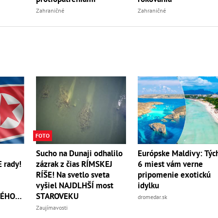
Zahraničné
Zahraničné
FOTO
Sucho na Dunaji odhalilo
Európske Maldivy: Týc
 rady!
zázrak z čias RÍMSKEJ
6 miest vám verne
RÍŠE! Na svetlo sveta
pripomenie exotickú
vyšiel NAJDLHŠÍ most
idylku
KÉHO
STAROVEKU
dromedar.sk
Zaujímavosti