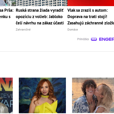
sa Prša:
Ruská strana žiada vyradiť
Vlak sa zrazil s autom:
enku s
opozíciu z volieb: Jabloko
Doprava na trati stojí!
čelí návrhu na zákaz účasti
Zasahujú záchranné zlož
Zahraničné
Domáce