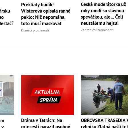
Česká moderátorka už
Prekliaty budík!
roky randí so slávnou
ársku
Wisterová opísala ranné
speváčkou, ale... Čelí
ho
peklo: Nič nepomáha,
neustálemu hejtu!
Nestačí
toto musí maskovať
Zahraniční prominenti
Domáci prominenti
Dráma v Tatrách: Na
OBROVSKÁ TRAGÉDIA 
om
priecestí narazil osobný
rybníku Zlatná našli te
 v