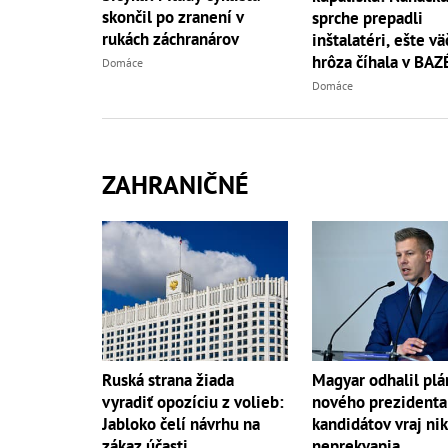
skončil po zranení v
sprche prepadli
rukách záchranárov
inštalatéri, ešte vä
hrôza číhala v BA
Domáce
Domáce
ZAHRANIČNÉ
Ruská strana žiada
Magyar odhalil plá
vyradiť opozíciu z volieb:
nového prezidenta
Jabloko čelí návrhu na
kandidátov vraj ni
zákaz účasti
neprekvapia