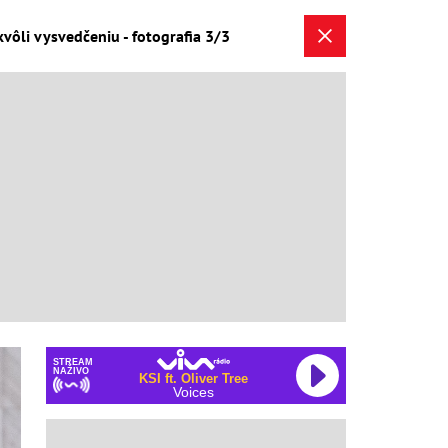
ôli vysvedčeniu - fotografia 3/3
STREAM
NAŽIVO
KSI ft. Oliver Tree
Voices