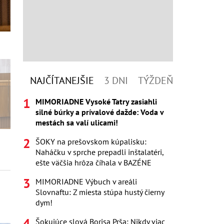
NAJČÍTANEJŠIE
3 DNI
TÝŽDEŇ
MIMORIADNE Vysoké Tatry zasiahli
silné búrky a prívalové dažde: Voda v
mestách sa valí ulicami!
ŠOKY na prešovskom kúpalisku:
Naháčku v sprche prepadli inštalatéri,
ešte väčšia hrôza číhala v BAZÉNE
MIMORIADNE Výbuch v areáli
Slovnaftu: Z miesta stúpa hustý čierny
dym!
Šokujúce slová Borisa Prša: Nikdy viac