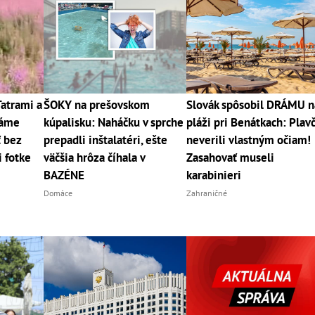
Tatrami a
ŠOKY na prešovskom
Slovák spôsobil DRÁMU n
máme
kúpalisku: Naháčku v sprche
pláži pri Benátkach: Plavč
ť bez
prepadli inštalatéri, ešte
neverili vlastným očiam!
i fotke
väčšia hrôza číhala v
Zasahovať museli
BAZÉNE
karabinieri
Domáce
Zahraničné