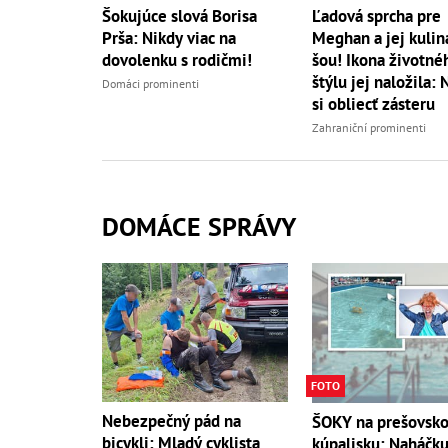
Šokujúce slová Borisa
Ľadová sprcha pre
Prša: Nikdy viac na
Meghan a jej kulin
dovolenku s rodičmi!
šou! Ikona životné
štýlu jej naložila: 
Domáci prominenti
si obliecť zásteru
Zahraniční prominenti
DOMÁCE SPRÁVY
FOTO
Nebezpečný pád na
ŠOKY na prešovsk
bicykli: Mladý cyklista
kúpalisku: Naháčku