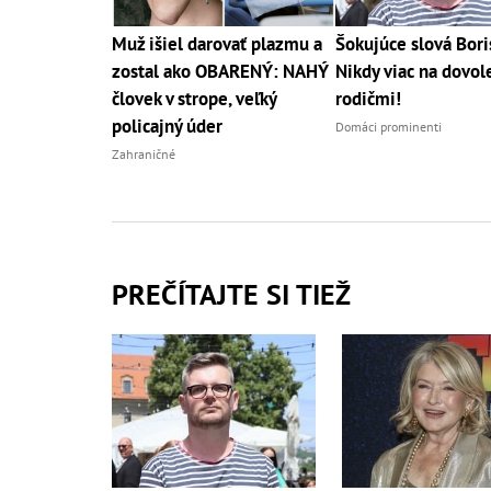
Muž išiel darovať plazmu a
Šokujúce slová Bori
zostal ako OBARENÝ: NAHÝ
Nikdy viac na dovol
človek v strope, veľký
rodičmi!
policajný úder
Domáci prominenti
Zahraničné
PREČÍTAJTE SI TIEŽ