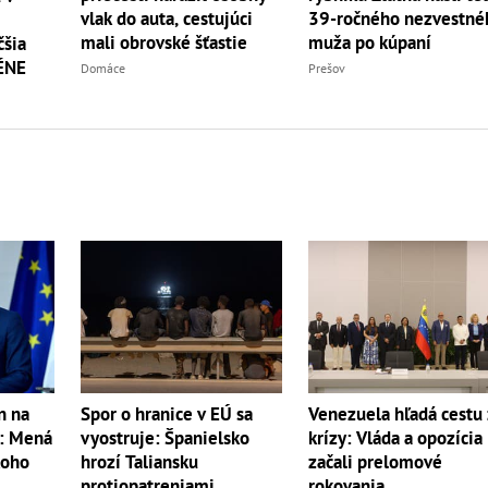
vlak do auta, cestujúci
39-ročného nezvestné
mali obrovské šťastie
muža po kúpaní
čšia
ZÉNE
Domáce
Prešov
n na
Spor o hranice v EÚ sa
Venezuela hľadá cestu 
: Mená
vyostruje: Španielsko
krízy: Vláda a opozícia
koho
hrozí Taliansku
začali prelomové
protiopatreniami
rokovania