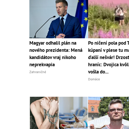
Magyar odhalil plán na
Po ničení pola pod 
nového prezidenta: Mená
kúpaní v plese tu 
kandidátov vraj nikoho
ďalší nešvár! Drzos
neprekvapia
hraníc: Dvojica kvôl
vošla do...
Zahraničné
Domáce