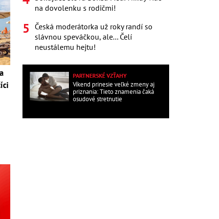
na dovolenku s rodičmi!
Česká moderátorka už roky randí so
slávnou speváčkou, ale... Čelí
neustálemu hejtu!
a
PARTNERSKÉ VZŤAHY
íci
Víkend prinesie veľké zmeny aj
priznania: Tieto znamenia čaká
osudové stretnutie