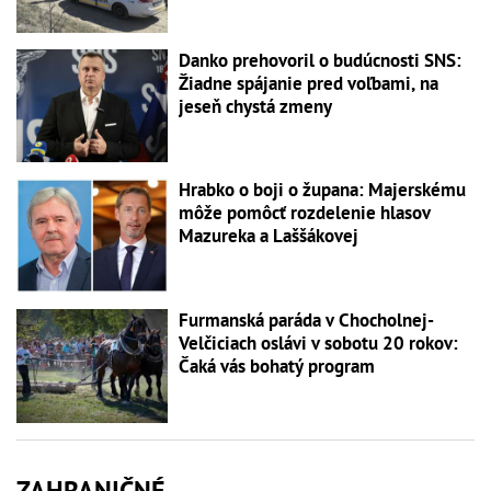
Danko prehovoril o budúcnosti SNS:
Žiadne spájanie pred voľbami, na
jeseň chystá zmeny
Hrabko o boji o župana: Majerskému
môže pomôcť rozdelenie hlasov
Mazureka a Laššákovej
Furmanská paráda v Chocholnej-
Velčiciach oslávi v sobotu 20 rokov:
Čaká vás bohatý program
ZAHRANIČNÉ