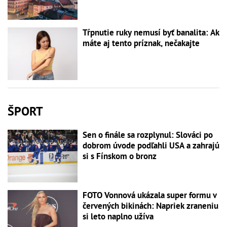
Tŕpnutie ruky nemusí byť banalita: Ak
máte aj tento príznak, nečakajte
ŠPORT
Sen o finále sa rozplynul: Slováci po
dobrom úvode podľahli USA a zahrajú
si s Fínskom o bronz
FOTO Vonnová ukázala super formu v
červených bikinách: Napriek zraneniu
si leto naplno užíva