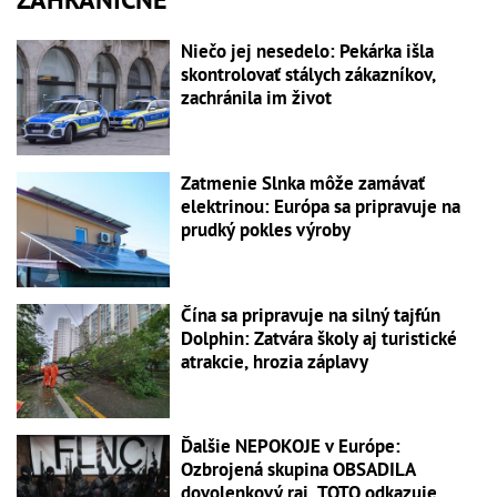
Niečo jej nesedelo: Pekárka išla
skontrolovať stálych zákazníkov,
zachránila im život
Zatmenie Slnka môže zamávať
elektrinou: Európa sa pripravuje na
prudký pokles výroby
Čína sa pripravuje na silný tajfún
Dolphin: Zatvára školy aj turistické
atrakcie, hrozia záplavy
Ďalšie NEPOKOJE v Európe:
Ozbrojená skupina OBSADILA
dovolenkový raj, TOTO odkazuje