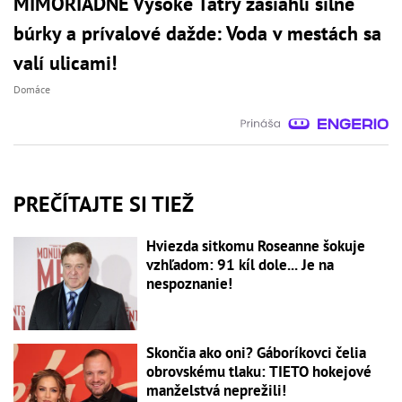
MIMORIADNE Vysoké Tatry zasiahli silné
búrky a prívalové dažde: Voda v mestách sa
valí ulicami!
Domáce
PREČÍTAJTE SI TIEŽ
Hviezda sitkomu Roseanne šokuje
vzhľadom: 91 kíl dole... Je na
nespoznanie!
Skončia ako oni? Gáboríkovci čelia
obrovskému tlaku: TIETO hokejové
manželstvá neprežili!