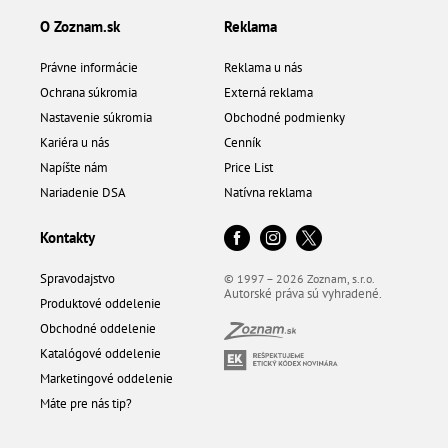
O Zoznam.sk
Reklama
Právne informácie
Reklama u nás
Ochrana súkromia
Externá reklama
Nastavenie súkromia
Obchodné podmienky
Kariéra u nás
Cenník
Napíšte nám
Price List
Nariadenie DSA
Natívna reklama
Kontakty
Spravodajstvo
© 1997 – 2026 Zoznam, s.r.o.
Autorské práva sú vyhradené.
Produktové oddelenie
Obchodné oddelenie
Katalógové oddelenie
Marketingové oddelenie
Máte pre nás tip?