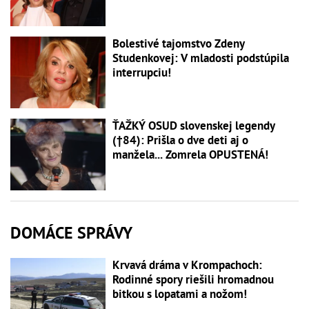
Bolestivé tajomstvo Zdeny
Studenkovej: V mladosti podstúpila
interrupciu!
ŤAŽKÝ OSUD slovenskej legendy
(†84): Prišla o dve deti aj o
manžela... Zomrela OPUSTENÁ!
DOMÁCE SPRÁVY
Krvavá dráma v Krompachoch:
Rodinné spory riešili hromadnou
bitkou s lopatami a nožom!