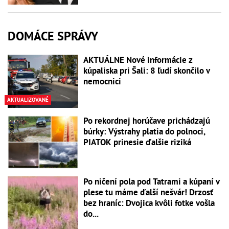
DOMÁCE SPRÁVY
AKTUÁLNE Nové informácie z
kúpaliska pri Šali: 8 ľudí skončilo v
nemocnici
AKTUALIZOVANÉ
Po rekordnej horúčave prichádzajú
búrky: Výstrahy platia do polnoci,
PIATOK prinesie ďalšie riziká
Po ničení pola pod Tatrami a kúpaní v
plese tu máme ďalší nešvár! Drzosť
bez hraníc: Dvojica kvôli fotke vošla
do...