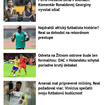
Komentár Ronaldovej Georginy
vyvolal ošiaľ
Najdrahší africký futbalista histórie?
Real sa dohodol na rekordnom
prestupe
Odveta na Žitnom ostrove bude len
formalitou: DAC v Holandsku schytal
poriadne krutý debakel
Arsenal mal pripravené milióny, Real
požadoval viac: Vinícius spečatil
svoju futbalovú budúcnosť