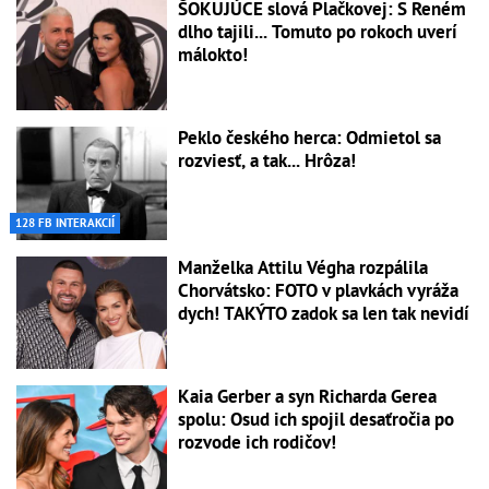
ŠOKUJÚCE slová Plačkovej: S Reném
dlho tajili... Tomuto po rokoch uverí
málokto!
Peklo českého herca: Odmietol sa
rozviesť, a tak... Hrôza!
128 FB INTERAKCIÍ
Manželka Attilu Végha rozpálila
Chorvátsko: FOTO v plavkách vyráža
dych! TAKÝTO zadok sa len tak nevidí
Kaia Gerber a syn Richarda Gerea
spolu: Osud ich spojil desaťročia po
rozvode ich rodičov!