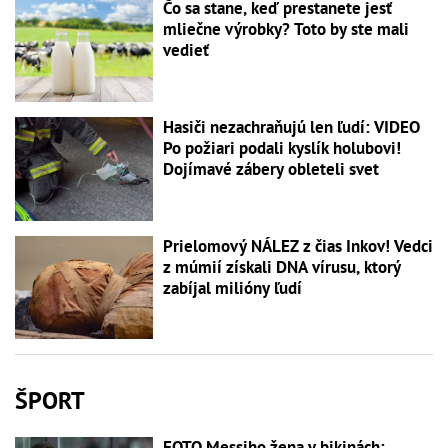
Čo sa stane, keď prestanete jesť
mliečne výrobky? Toto by ste mali
vedieť
Hasiči nezachraňujú len ľudí: VIDEO
Po požiari podali kyslík holubovi!
Dojímavé zábery obleteli svet
Prielomový NÁLEZ z čias Inkov! Vedci
z múmií získali DNA vírusu, ktorý
zabíjal milióny ľudí
ŠPORT
FOTO Messiho žena v bikinách: