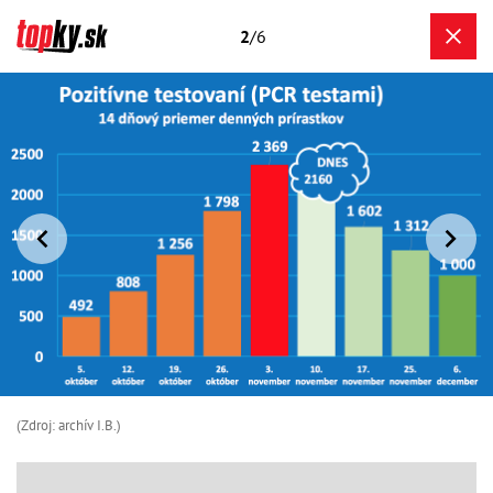
2
/6
(Zdroj: archív I.B.)