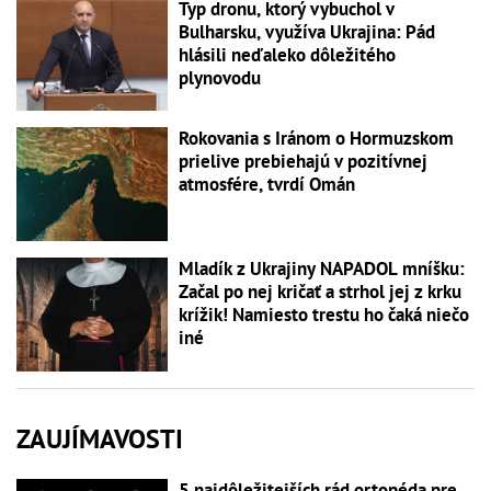
Typ dronu, ktorý vybuchol v
Bulharsku, využíva Ukrajina: Pád
hlásili neďaleko dôležitého
plynovodu
Rokovania s Iránom o Hormuzskom
prielive prebiehajú v pozitívnej
atmosfére, tvrdí Omán
Mladík z Ukrajiny NAPADOL mníšku:
Začal po nej kričať a strhol jej z krku
krížik! Namiesto trestu ho čaká niečo
iné
ZAUJÍMAVOSTI
5 najdôležitejších rád ortopéda pre