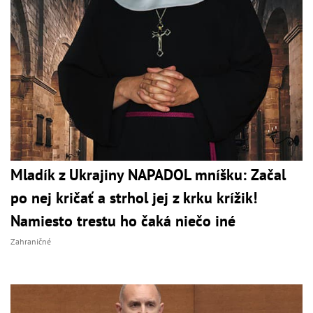
Mladík z Ukrajiny NAPADOL mníšku: Začal
po nej kričať a strhol jej z krku krížik!
Namiesto trestu ho čaká niečo iné
Zahraničné