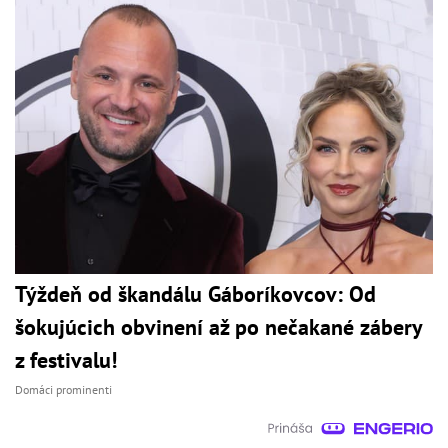
Týždeň od škandálu Gáboríkovcov: Od
šokujúcich obvinení až po nečakané zábery
z festivalu!
Domáci prominenti