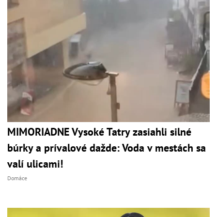
MIMORIADNE Vysoké Tatry zasiahli silné
búrky a prívalové dažde: Voda v mestách sa
valí ulicami!
Domáce