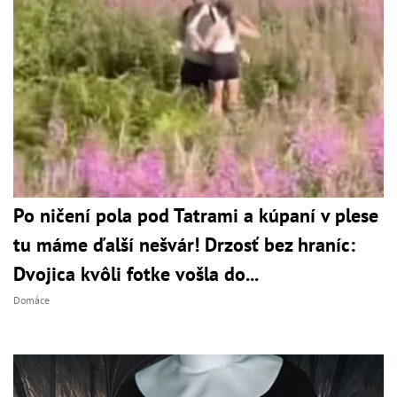
Po ničení pola pod Tatrami a kúpaní v plese
tu máme ďalší nešvár! Drzosť bez hraníc:
Dvojica kvôli fotke vošla do...
Domáce