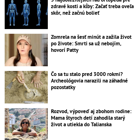
zdravé kosti a kĺby: Začať treba oveľa
skôr, než začnú bolieť
Zomrela na šesť minút a zažila život
po živote: Smrti sa už nebojím,
hovorí Patty
Čo sa tu stalo pred 3000 rokmi?
Archeológovia narazili na záhadné
pozostatky
Rozvod, výpoveď aj zbohom rodine:
Mama štyroch detí zahodila starý
život a utiekla do Talianska