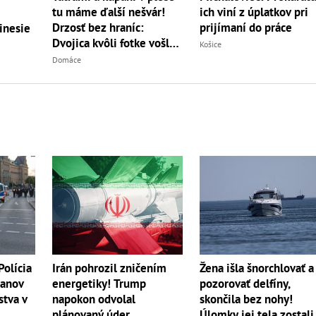
tu máme ďalší nešvár!
ich viní z úplatkov pri
Drzosť bez hraníc:
prijímaní do práce
inesie
Dvojica kvôli fotke vošla
Košice
do...
Domáce
olícia
Irán pohrozil zničením
Žena išla šnorchlovať a
čanov
energetiky! Trump
pozorovať delfíny,
stva v
napokon odvolal
skončila bez nohy!
plánovaný úder
Úlomky jej tela zostali