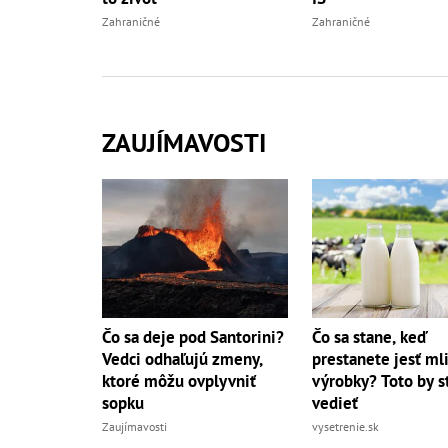
Zahraničné
Zahraničné
ZAUJÍMAVOSTI
Čo sa deje pod Santorini?
Čo sa stane, keď
Vedci odhaľujú zmeny,
prestanete jesť ml
ktoré môžu ovplyvniť
výrobky? Toto by s
sopku
vedieť
Zaujímavosti
vysetrenie.sk