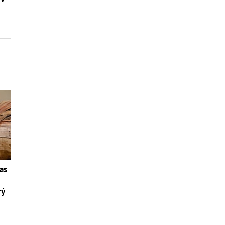
as
rý