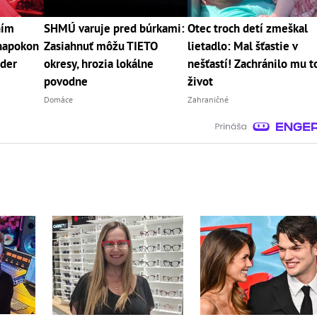
ním
SHMÚ varuje pred búrkami:
Otec troch detí zmeškal
napokon
Zasiahnuť môžu TIETO
lietadlo: Mal šťastie v
úder
okresy, hrozia lokálne
nešťastí! Zachránilo mu t
povodne
život
Domáce
Zahraničné