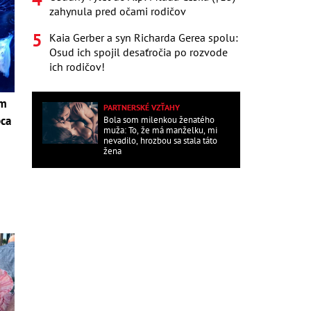
zahynula pred očami rodičov
Kaia Gerber a syn Richarda Gerea spolu:
Osud ich spojil desaťročia po rozvode
ich rodičov!
om
PARTNERSKÉ VZŤAHY
pca
Bola som milenkou ženatého
muža: To, že má manželku, mi
nevadilo, hrozbou sa stala táto
žena
i