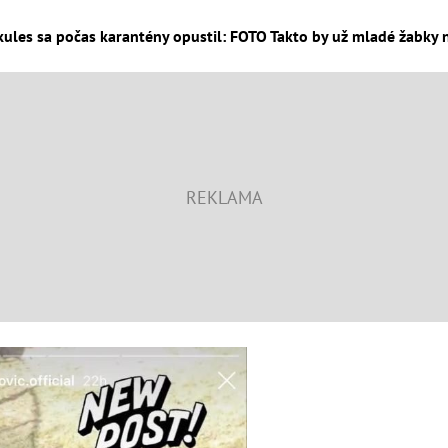
ules sa počas karantény opustil: FOTO Takto by už mladé žabky ne