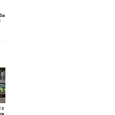
čia
!
i z
úra