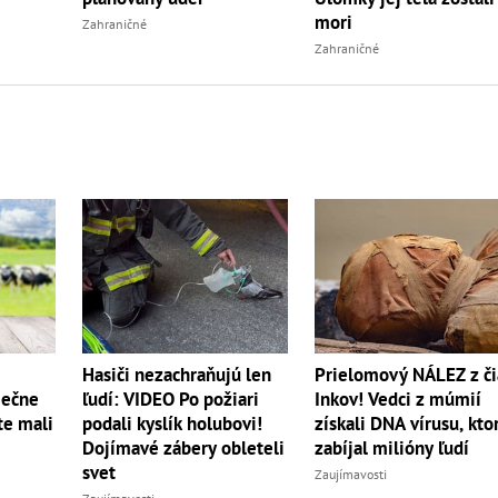
mori
Zahraničné
Zahraničné
Hasiči nezachraňujú len
Prielomový NÁLEZ z či
iečne
ľudí: VIDEO Po požiari
Inkov! Vedci z múmií
te mali
podali kyslík holubovi!
získali DNA vírusu, kto
Dojímavé zábery obleteli
zabíjal milióny ľudí
svet
Zaujímavosti