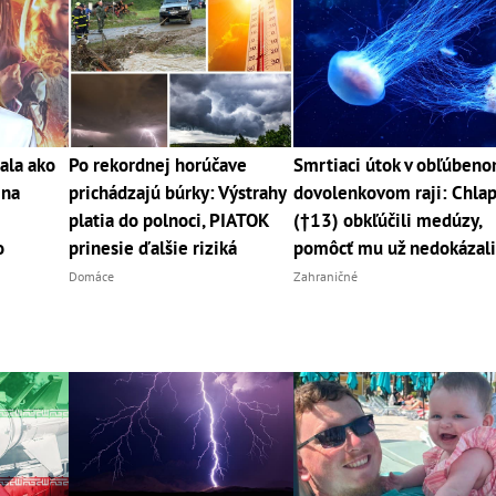
ala ako
Po rekordnej horúčave
Smrtiaci útok v obľúben
 na
prichádzajú búrky: Výstrahy
dovolenkovom raji: Chla
platia do polnoci, PIATOK
(†13) obkľúčili medúzy,
o
prinesie ďalšie riziká
pomôcť mu už nedokázal
Domáce
Zahraničné