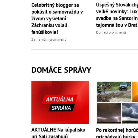
Úspešný Slovák ch
Celebritný blogger sa
veľké novinky: Lu
pokúsil o samovraždu v
svadba na Santorini
živom vysielaní:
tajomná šou v Brat
Záchranku volali
fanúšikovia!
Domáci prominenti
Zahraniční prominenti
DOMÁCE SPRÁVY
AKTUÁLNE Na kúpalisku
Po rekordnej horú
pri Šali zasahujú
prichádzajú búrky: