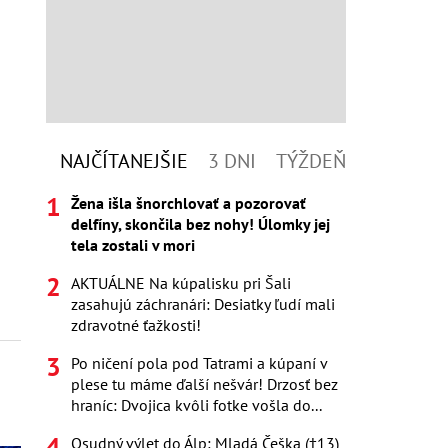
NAJČÍTANEJŠIE
3 DNI
TÝŽDEŇ
Žena išla šnorchlovať a pozorovať
delfíny, skončila bez nohy! Úlomky jej
tela zostali v mori
AKTUÁLNE Na kúpalisku pri Šali
zasahujú záchranári: Desiatky ľudí mali
zdravotné ťažkosti!
Po ničení pola pod Tatrami a kúpaní v
plese tu máme ďalší nešvár! Drzosť bez
hraníc: Dvojica kvôli fotke vošla do...
Osudný výlet do Álp: Mladá Češka (†13)