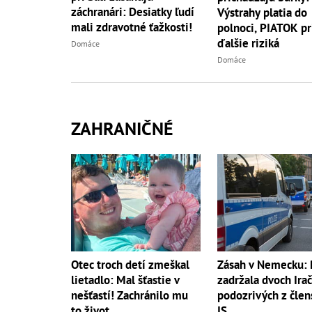
záchranári: Desiatky ľudí
Výstrahy platia do
mali zdravotné ťažkosti!
polnoci, PIATOK pr
ďalšie riziká
Domáce
Domáce
ZAHRANIČNÉ
Otec troch detí zmeškal
Zásah v Nemecku: P
lietadlo: Mal šťastie v
zadržala dvoch Ira
nešťastí! Zachránilo mu
podozrivých z člen
to život
IS