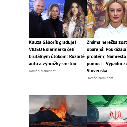
Kauza Gáborík graduje!
Známa herečka zost
VIDEO Exfarmárka čelí
obarená! Poukázala
brutálnym útokom: Rozbité
problém: Namiesto
auto a vyhrážky smrťou
pomoci... Vypadni z
Slovenska
Domáci prominenti
Domáci prominenti