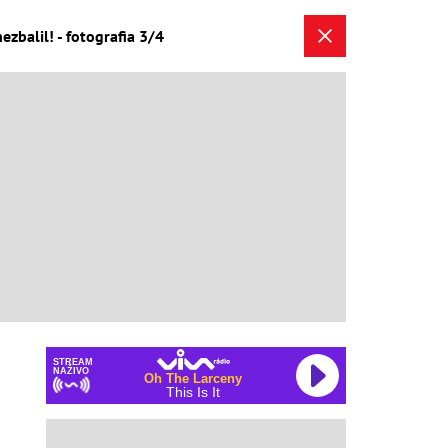
zbalil! - fotografia 3/4
STREAM
NAŽIVO
Oh The Larceny
This Is It