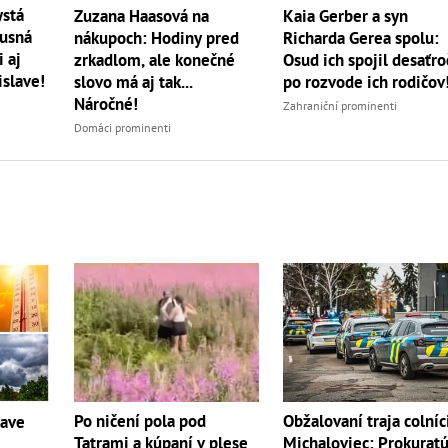
ystá
Zuzana Haasová na
Kaia Gerber a syn
xusná
nákupoch: Hodiny pred
Richarda Gerea spolu:
 aj
zrkadlom, ale konečné
Osud ich spojil desaťro
islave!
slovo má aj tak...
po rozvode ich rodičov
Náročné!
Zahraniční prominenti
Domáci prominenti
Po ničení pola pod
Obžalovaní traja colníc
čave
Tatrami a kúpaní v plese
Michaloviec: Prokurat