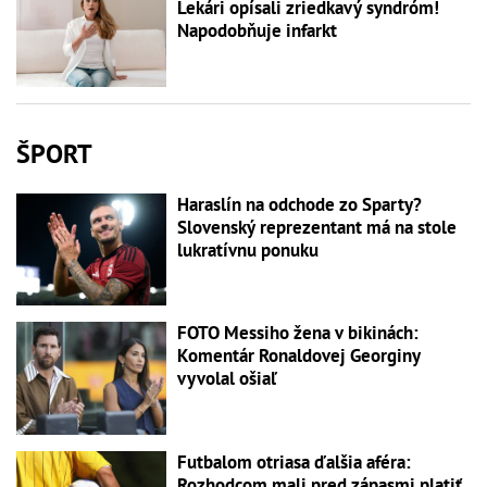
Lekári opísali zriedkavý syndróm!
Napodobňuje infarkt
ŠPORT
Haraslín na odchode zo Sparty?
Slovenský reprezentant má na stole
lukratívnu ponuku
FOTO Messiho žena v bikinách:
Komentár Ronaldovej Georginy
vyvolal ošiaľ
Futbalom otriasa ďalšia aféra:
Rozhodcom mali pred zápasmi platiť