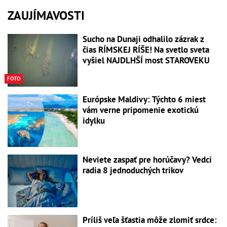
ZAUJÍMAVOSTI
Sucho na Dunaji odhalilo zázrak z
čias RÍMSKEJ RÍŠE! Na svetlo sveta
vyšiel NAJDLHŠÍ most STAROVEKU
FOTO
Európske Maldivy: Týchto 6 miest
vám verne pripomenie exotickú
idylku
Neviete zaspať pre horúčavy? Vedci
radia 8 jednoduchých trikov
Príliš veľa šťastia môže zlomiť srdce: