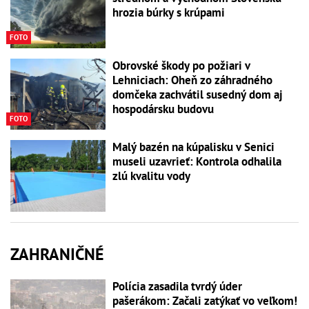
hrozia búrky s krúpami
FOTO
Obrovské škody po požiari v
Lehniciach: Oheň zo záhradného
domčeka zachvátil susedný dom aj
hospodársku budovu
FOTO
Malý bazén na kúpalisku v Senici
museli uzavrieť: Kontrola odhalila
zlú kvalitu vody
ZAHRANIČNÉ
Polícia zasadila tvrdý úder
pašerákom: Začali zatýkať vo veľkom!