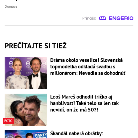
Domáce
PREČÍTAJTE SI TIEŽ
Dráma okolo veselice! Slovenská
topmodelka odkladá svadbu s
milionárom: Nevedia sa dohodnúť
Leoš Mareš odhodil tričko aj
hanblivosť! Také telo sa len tak
nevidí, on že má 50?!
FOTO
Škandál naberá obrátky: