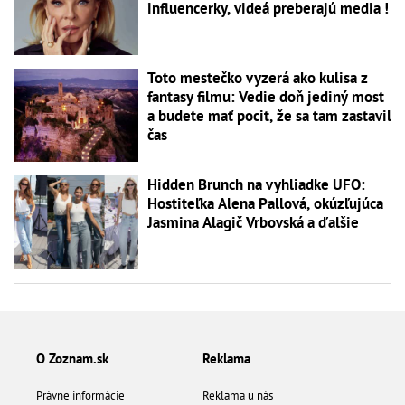
influencerky, videá preberajú media !
Toto mestečko vyzerá ako kulisa z
fantasy filmu: Vedie doň jediný most
a budete mať pocit, že sa tam zastavil
čas
Hidden Brunch na vyhliadke UFO:
Hostiteľka Alena Pallová, okúzľujúca
Jasmina Alagič Vrbovská a ďalšie
O Zoznam.sk
Reklama
Právne informácie
Reklama u nás