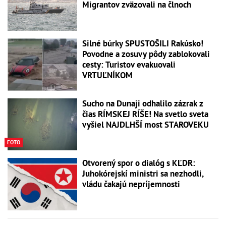
Migrantov zväzovali na člnoch
Silné búrky SPUSTOŠILI Rakúsko!
Povodne a zosuvy pôdy zablokovali
cesty: Turistov evakuovali
VRTUĽNÍKOM
Sucho na Dunaji odhalilo zázrak z
čias RÍMSKEJ RÍŠE! Na svetlo sveta
vyšiel NAJDLHŠÍ most STAROVEKU
FOTO
Otvorený spor o dialóg s KĽDR:
Juhokórejskí ministri sa nezhodli,
vládu čakajú nepríjemnosti