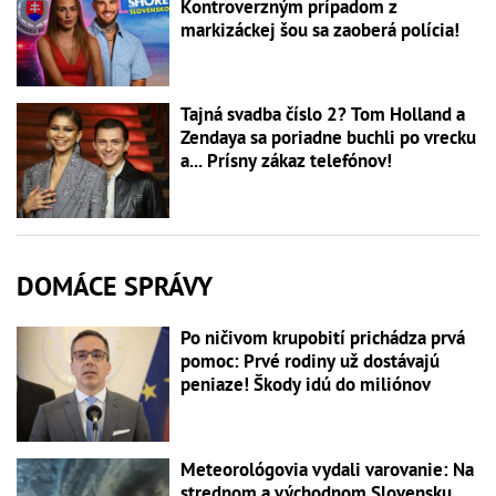
Kontroverzným prípadom z
markizáckej šou sa zaoberá polícia!
Tajná svadba číslo 2? Tom Holland a
Zendaya sa poriadne buchli po vrecku
a... Prísny zákaz telefónov!
DOMÁCE SPRÁVY
Po ničivom krupobití prichádza prvá
pomoc: Prvé rodiny už dostávajú
peniaze! Škody idú do miliónov
Meteorológovia vydali varovanie: Na
strednom a východnom Slovensku