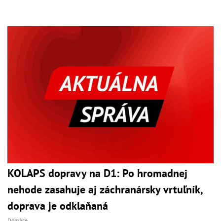
KOLAPS dopravy na D1: Po hromadnej
nehode zasahuje aj záchranársky vrtuľník,
doprava je odklaňaná
Domáce