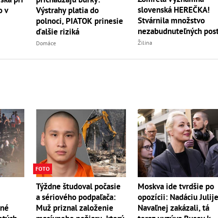
slovenská HEREČKA!
o v
Výstrahy platia do
Stvárnila množstvo
polnoci, PIATOK prinesie
nezabudnuteľných pos
ďalšie riziká
Žilina
Domáce
FOTO
Týždne študoval počasie
Moskva ide tvrdšie po
a sériového podpaľača:
opozícii: Nadáciu Julij
ené
Muž priznal založenie
Navaľnej zakázali, tá