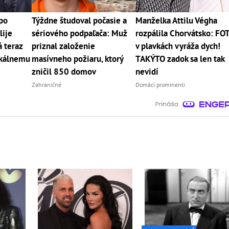
po
Týždne študoval počasie a
Manželka Attilu Végha
lije
sériového podpaľača: Muž
rozpálila Chorvátsko: FO
á teraz
priznal založenie
v plavkách vyráža dych!
ikálnemu
masívneho požiaru, ktorý
TAKÝTO zadok sa len tak
zničil 850 domov
nevidí
Zahraničné
Domáci prominenti