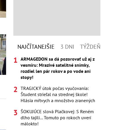
NAJČÍTANEJŠIE
3 DNI
TÝŽDEŇ
ARMAGEDON sa dá pozorovať už aj z
vesmíru: Mrazivé satelitné snímky,
rozdiel len pár rokov a po vode ani
stopy!
TRAGICKÝ útok počas vyučovania:
Študent strieľal na strednej škole!
Hlásia mŕtvych a množstvo zranených
ŠOKUJÚCE slová Plačkovej: S Reném
dlho tajili... Tomuto po rokoch uverí
málokto!