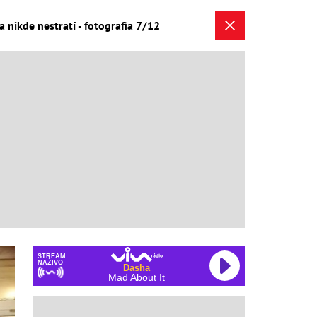
nikde nestratí - fotografia 7/12
STREAM
NAŽIVO
Dasha
Mad About It