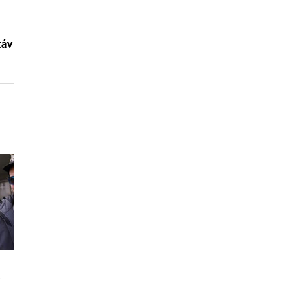
táv
e