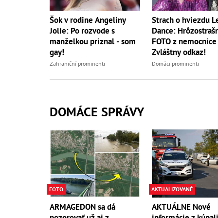
Šok v rodine Angeliny
Strach o hviezdu Le
Jolie: Po rozvode s
Dance: Hrôzostraš
manželkou priznal - som
FOTO z nemocnice a
gay!
Zvláštny odkaz!
Zahraniční prominenti
Domáci prominenti
DOMÁCE SPRÁVY
FOTO
AKTUALIZOVANÉ
ARMAGEDON sa dá
AKTUÁLNE Nové
pozorovať už aj z
informácie z kúpali