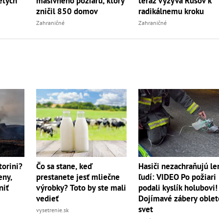
etých
masívneho požiaru, ktorý
teraz vyzýva Rusov k
zničil 850 domov
radikálnemu kroku
Zahraničné
Zahraničné
torini?
Čo sa stane, keď
Hasiči nezachraňujú le
eny,
prestanete jesť mliečne
ľudí: VIDEO Po požiari
niť
výrobky? Toto by ste mali
podali kyslík holubovi!
vedieť
Dojímavé zábery oblet
svet
vysetrenie.sk