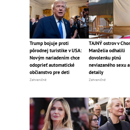
Trump bojuje proti
TAJNÝ ostrov v Chor
pôrodnej turistike v USA:
Manželia odhalili
Novým nariadením chce
dovolenku plnú
odoprieť automatické
neviazaného sexu a
občianstvo pre deti
detaily
Zahraničné
Zahraničné