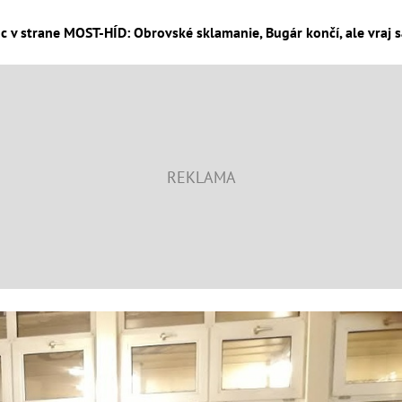
v strane MOST-HÍD: Obrovské sklamanie, Bugár končí, ale vraj sa 