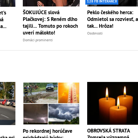
128 FB INTERAKCIÍ
ŠOKUJÚCE slová
Peklo českého herca:
t's
Plačkovej: S Reném dlho
Odmietol sa rozviesť, 
ná
tajili... Tomuto po rokoch
tak... Hrôza!
...
uverí málokto!
Osobnosti
Domáci prominenti
OBROVSKÁ STRATA
Po rekordnej horúčave
Zomrela významná
ska pri
prichádzajú búrky: