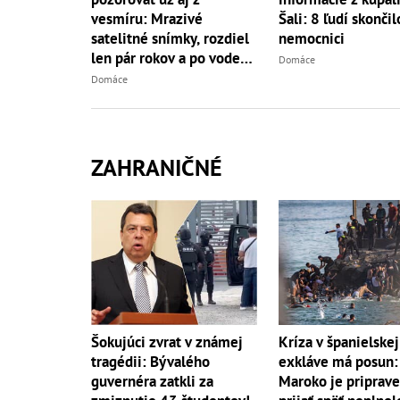
vesmíru: Mrazivé
Šali: 8 ľudí skončil
satelitné snímky, rozdiel
nemocnici
len pár rokov a po vode
Domáce
ani stopy!
Domáce
ZAHRANIČNÉ
Šokujúci zvrat v známej
Kríza v španielskej
tragédii: Bývalého
exkláve má posun:
guvernéra zatkli za
Maroko je priprav