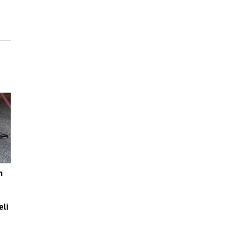
n
eli