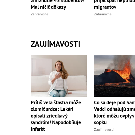
zmiznutie 43 študentov!
prijať späť neplnol
Mal ničiť dôkazy
migrantov
Zahraničné
Zahraničné
ZAUJÍMAVOSTI
Príliš veľa šťastia môže
Čo sa deje pod San
zlomiť srdce: Lekári
Vedci odhaľujú zm
opísali zriedkavý
ktoré môžu ovplyv
syndróm! Napodobňuje
sopku
infarkt
Zaujímavosti