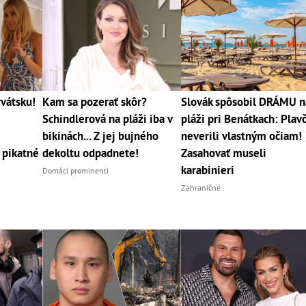
vátsku!
Kam sa pozerať skôr?
Slovák spôsobil DRÁMU n
Schindlerová na pláži iba v
pláži pri Benátkach: Plavč
bikinách... Z jej bujného
neverili vlastným očiam!
 pikatné
dekoltu odpadnete!
Zasahovať museli
karabinieri
Domáci prominenti
Zahraničné