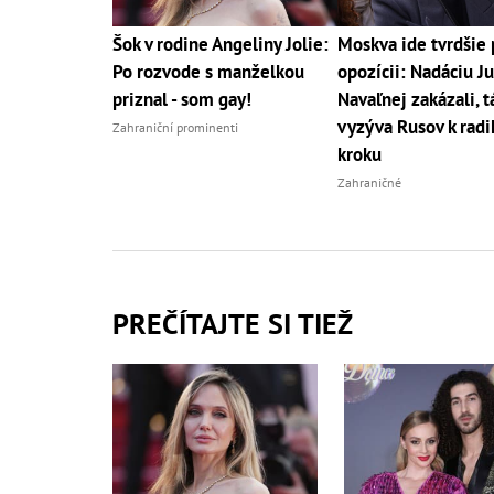
Šok v rodine Angeliny Jolie:
Moskva ide tvrdšie 
Po rozvode s manželkou
opozícii: Nadáciu Ju
priznal - som gay!
Navaľnej zakázali, t
vyzýva Rusov k rad
Zahraniční prominenti
kroku
Zahraničné
PREČÍTAJTE SI TIEŽ