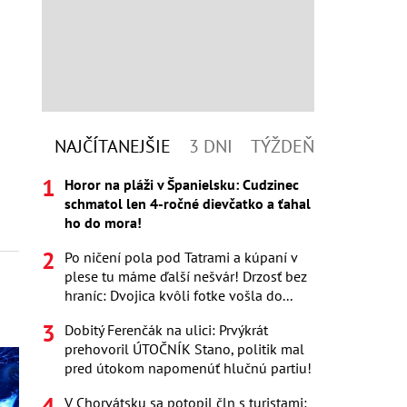
NAJČÍTANEJŠIE
3 DNI
TÝŽDEŇ
Horor na pláži v Španielsku: Cudzinec
schmatol len 4-ročné dievčatko a ťahal
ho do mora!
Po ničení pola pod Tatrami a kúpaní v
plese tu máme ďalší nešvár! Drzosť bez
hraníc: Dvojica kvôli fotke vošla do...
Dobitý Ferenčák na ulici: Prvýkrát
prehovoril ÚTOČNÍK Stano, politik mal
pred útokom napomenúť hlučnú partiu!
V Chorvátsku sa potopil čln s turistami: