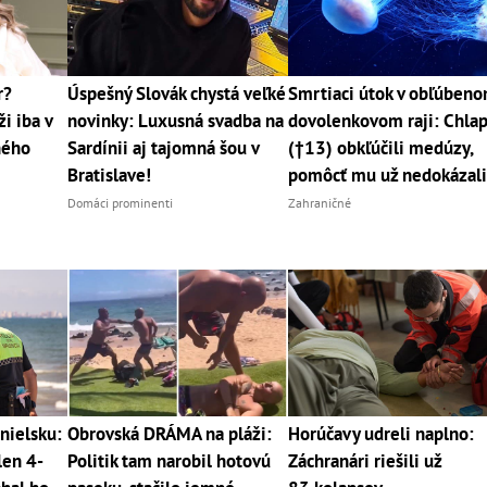
r?
Úspešný Slovák chystá veľké
Smrtiaci útok v obľúben
i iba v
novinky: Luxusná svadba na
dovolenkovom raji: Chla
jného
Sardínii aj tajomná šou v
(†13) obkľúčili medúzy,
Bratislave!
pomôcť mu už nedokázal
Domáci prominenti
Zahraničné
nielsku:
Obrovská DRÁMA na pláži:
Horúčavy udreli naplno:
len 4-
Politik tam narobil hotovú
Záchranári riešili už