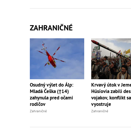
ZAHRANIČNÉ
Osudný výlet do Álp:
Krvavý útok v Jem
Mladá Češka (†14)
Húsíovia zabili des
zahynula pred očami
vojakov, konflikt s
rodičov
vyostruje
Zahraničné
Zahraničné