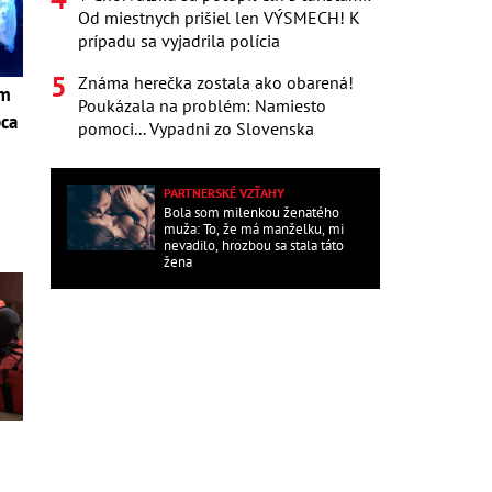
Od miestnych prišiel len VÝSMECH! K
prípadu sa vyjadrila polícia
Známa herečka zostala ako obarená!
om
Poukázala na problém: Namiesto
pca
pomoci... Vypadni zo Slovenska
i
PARTNERSKÉ VZŤAHY
Bola som milenkou ženatého
muža: To, že má manželku, mi
nevadilo, hrozbou sa stala táto
žena