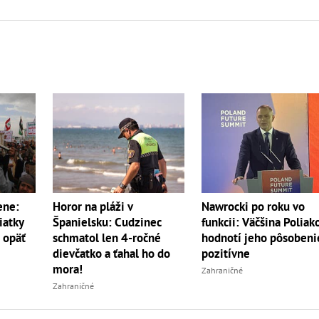
Horor na pláži v
ene:
Nawrocki po roku vo
Španielsku: Cudzinec
iatky
funkcii: Väčšina Poliak
schmatol len 4-ročné
a opäť
hodnotí jeho pôsobeni
dievčatko a ťahal ho do
pozitívne
mora!
Zahraničné
Zahraničné