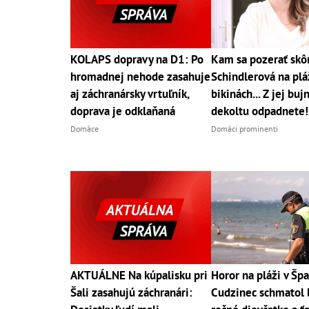
KOLAPS dopravy na D1: Po
Kam sa pozerať skô
hromadnej nehode zasahuje
Schindlerová na pláž
aj záchranársky vrtuľník,
bikinách... Z jej bu
doprava je odklaňaná
dekoltu odpadnete!
Domáce
Domáci prominenti
AKTUÁLNE Na kúpalisku pri
Horor na pláži v Špa
Šali zasahujú záchranári:
Cudzinec schmatol 