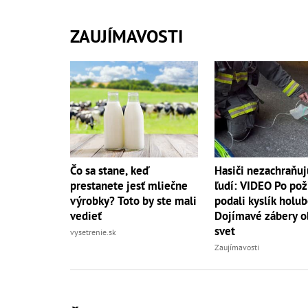
ZAUJÍMAVOSTI
Čo sa stane, keď
Hasiči nezachraňuj
prestanete jesť mliečne
ľudí: VIDEO Po pož
výrobky? Toto by ste mali
podali kyslík holub
vedieť
Dojímavé zábery o
svet
vysetrenie.sk
Zaujímavosti