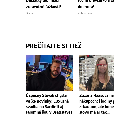
Desiatky ľudí mali
ročné dievčatko a ť
zdravotné ťažkosti!
do mora!
Domáce
Zahraničné
PREČÍTAJTE SI TIEŽ
Úspešný Slovák chystá
Zuzana Haasová na
veľké novinky: Luxusná
nákupoch: Hodiny 
svadba na Sardínii aj
zrkadlom, ale kon
tajomná šou v Bratislave!
slovo má aj tak...