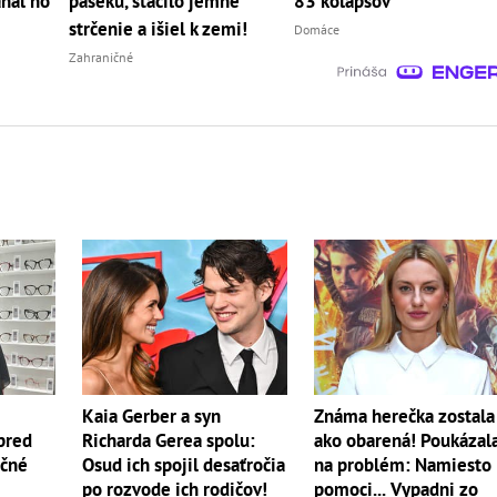
ahal ho
paseku, stačilo jemné
83 kolapsov
strčenie a išiel k zemi!
Domáce
Zahraničné
Kaia Gerber a syn
Známa herečka zostala
pred
Richarda Gerea spolu:
ako obarená! Poukázal
ečné
Osud ich spojil desaťročia
na problém: Namiesto
po rozvode ich rodičov!
pomoci... Vypadni zo