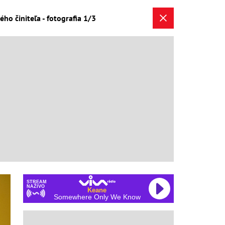
ho činiteľa - fotografia 1/3
STREAM
NAŽIVO
Keane
Somewhere Only We Know