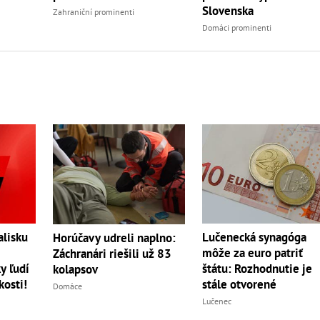
Slovenska
Zahraniční prominenti
Domáci prominenti
lisku
Lučenecká synagóga
Horúčavy udreli naplno:
môže za euro patriť
Záchranári riešili už 83
y ľudí
štátu: Rozhodnutie je
kolapsov
kosti!
stále otvorené
Domáce
Lučenec