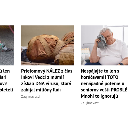
ú len
Prielomový NÁLEZ z čias
Nespájajte to len s
iari
Inkov! Vedci z múmií
horúčavami! TOTO
ovi!
získali DNA vírusu, ktorý
nenápadné potenie u
bleteli
zabíjal milióny ľudí
seniorov veští PROBL
Mnohí to ignorujú
Zaujímavosti
Zaujímavosti