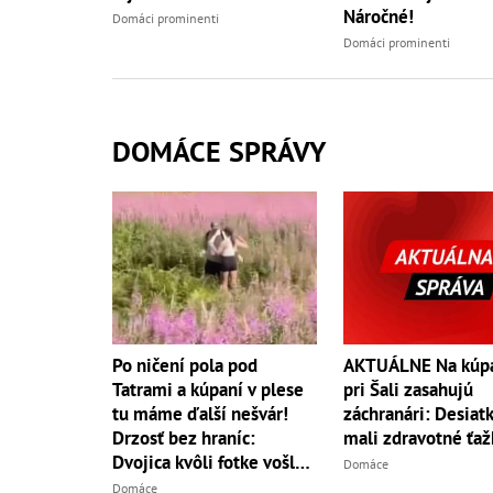
Náročné!
Domáci prominenti
Domáci prominenti
DOMÁCE SPRÁVY
Po ničení pola pod
AKTUÁLNE Na kúpa
Tatrami a kúpaní v plese
pri Šali zasahujú
tu máme ďalší nešvár!
záchranári: Desiatk
Drzosť bez hraníc:
mali zdravotné ťaž
Dvojica kvôli fotke vošla
Domáce
do...
Domáce