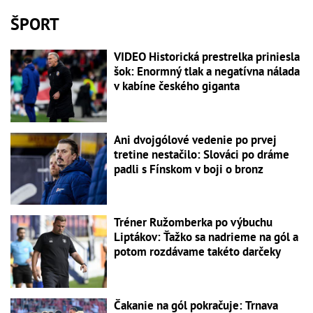
ŠPORT
VIDEO Historická prestrelka priniesla
šok: Enormný tlak a negatívna nálada
v kabíne českého giganta
Ani dvojgólové vedenie po prvej
tretine nestačilo: Slováci po dráme
padli s Fínskom v boji o bronz
Tréner Ružomberka po výbuchu
Liptákov: Ťažko sa nadrieme na gól a
potom rozdávame takéto darčeky
Čakanie na gól pokračuje: Trnava