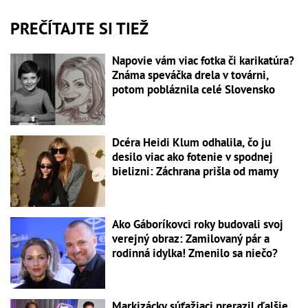
PREČÍTAJTE SI TIEŽ
Napovie vám viac fotka či karikatúra?
Známa speváčka drela v továrni,
potom pobláznila celé Slovensko
Dcéra Heidi Klum odhalila, čo ju
desilo viac ako fotenie v spodnej
bielizni: Záchrana prišla od mamy
Ako Gáboríkovci roky budovali svoj
verejný obraz: Zamilovaný pár a
rodinná idylka! Zmenilo sa niečo?
Markizácky súťažiaci prerazil ďalšie