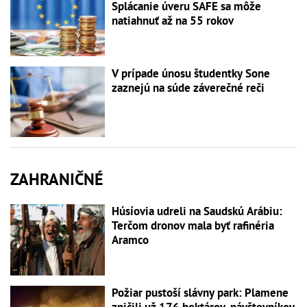
Splácanie úveru SAFE sa môže
natiahnuť až na 55 rokov
V prípade únosu študentky Sone
zaznejú na súde záverečné reči
ZAHRANIČNÉ
Húsíovia udreli na Saudskú Arábiu:
Terčom dronov mala byť rafinéria
Aramco
Požiar pustoší slávny park: Plamene