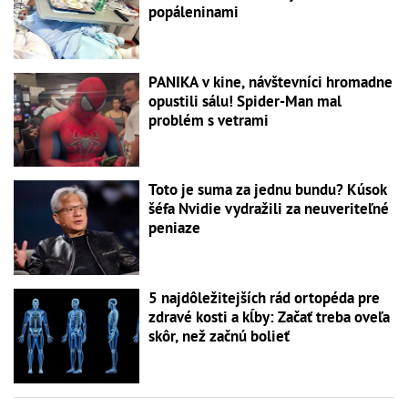
popáleninami
PANIKA v kine, návštevníci hromadne
opustili sálu! Spider-Man mal
problém s vetrami
Toto je suma za jednu bundu? Kúsok
šéfa Nvidie vydražili za neuveriteľné
peniaze
5 najdôležitejších rád ortopéda pre
zdravé kosti a kĺby: Začať treba oveľa
skôr, než začnú bolieť