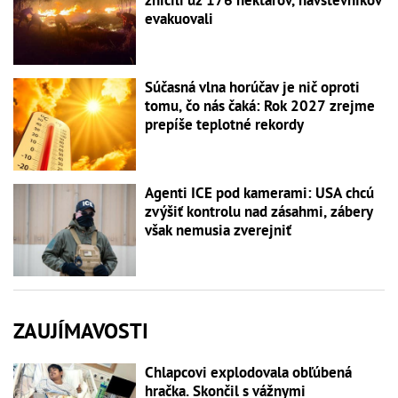
zničili už 176 hektárov, návštevníkov
evakuovali
Súčasná vlna horúčav je nič oproti
tomu, čo nás čaká: Rok 2027 zrejme
prepíše teplotné rekordy
Agenti ICE pod kamerami: USA chcú
zvýšiť kontrolu nad zásahmi, zábery
však nemusia zverejniť
ZAUJÍMAVOSTI
Chlapcovi explodovala obľúbená
hračka. Skončil s vážnymi