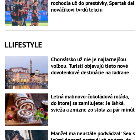
rozhodla už do prestávky, Spartak dal
nováčikovi tvrdú lekciu
LLIFESTYLE
Chorvátsko už nie je najlacnejšou
voľbou. Turisti objavujú tieto nové
dovolenkové destinácie na Jadrane
Letná malinovo-čokoládová roláda,
do ktorej sa zamilujete: Je ľahká,
svieža a zmizne zo stola za pár minút
Manžel ma neustále podvádzal: Sex s