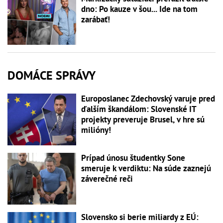
dno: Po kauze v šou... Ide na tom
zarábať!
DOMÁCE SPRÁVY
Europoslanec Zdechovský varuje pred
ďalším škandálom: Slovenské IT
projekty preveruje Brusel, v hre sú
milióny!
Prípad únosu študentky Sone
smeruje k verdiktu: Na súde zaznejú
záverečné reči
Slovensko si berie miliardy z EÚ: