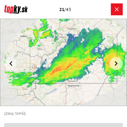
21
/43
(Zdroj: SHMÚ)