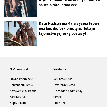
inými ženami zastavil až po tom, čo
sa stala táto jedna vec
Kate Hudson má 47 a vyzerá lepšie
než kedykoľvek predtým: Toto je
tajomstvo jej sexy postavy!
O Zoznam.sk
Reklama
Právne informácie
Reklama u nás
Ochrana súkromia
Externá reklama
Nastavenie súkromia
Obchodné podmienky
Kariéra u nás
Cenník
Napíšte nám
Price List