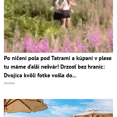
Po ničení pola pod Tatrami a kúpaní v plese
tu máme ďalší nešvár! Drzosť bez hraníc:
Dvojica kvôli fotke vošla do...
Domáce