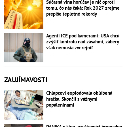
Súčasná vlna horúčav je nič oproti
tomu, čo nás čaká: Rok 2027 zrejme
prepíše teplotné rekordy
Agenti ICE pod kamerami: USA chcú
zvýšiť kontrolu nad zásahmi, zábery
však nemusia zverejniť
ZAUJÍMAVOSTI
Chlapcovi explodovala obľúbená
hračka. Skončil s vážnymi
popáleninami
PANIKA v kine, návštevníci hromadne