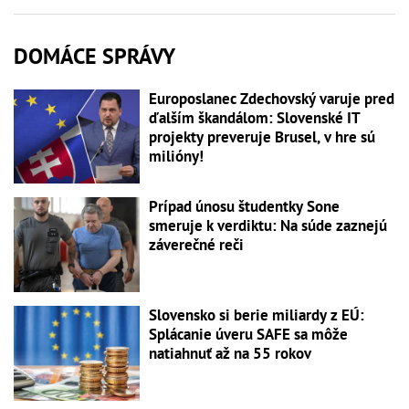
DOMÁCE SPRÁVY
Europoslanec Zdechovský varuje pred
ďalším škandálom: Slovenské IT
projekty preveruje Brusel, v hre sú
milióny!
Prípad únosu študentky Sone
smeruje k verdiktu: Na súde zaznejú
záverečné reči
Slovensko si berie miliardy z EÚ:
Splácanie úveru SAFE sa môže
natiahnuť až na 55 rokov