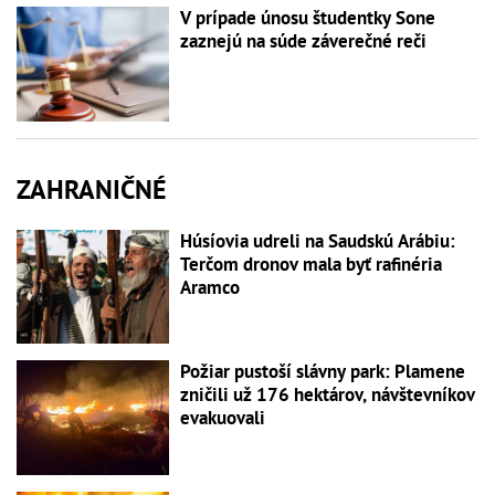
V prípade únosu študentky Sone
zaznejú na súde záverečné reči
ZAHRANIČNÉ
Húsíovia udreli na Saudskú Arábiu:
Terčom dronov mala byť rafinéria
Aramco
Požiar pustoší slávny park: Plamene
zničili už 176 hektárov, návštevníkov
evakuovali