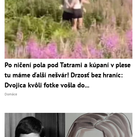
Po ničení pola pod Tatrami a kúpaní v plese
tu máme ďalší nešvár! Drzosť bez hraníc:
Dvojica kvôli fotke vošla do...
Domáce