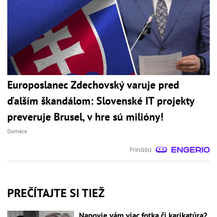
Europoslanec Zdechovský varuje pred
ďalším škandálom: Slovenské IT projekty
preveruje Brusel, v hre sú milióny!
Domáce
PREČÍTAJTE SI TIEŽ
Napovie vám viac fotka či karikatúra?