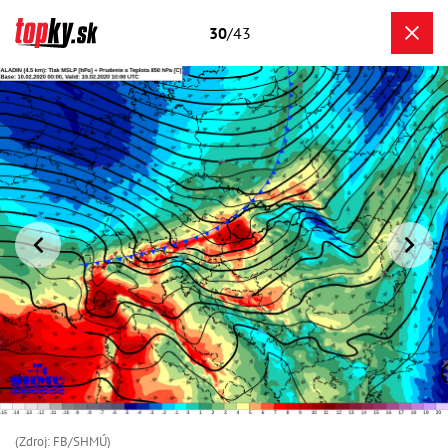
30
/43
(Zdroj: FB/SHMÚ)