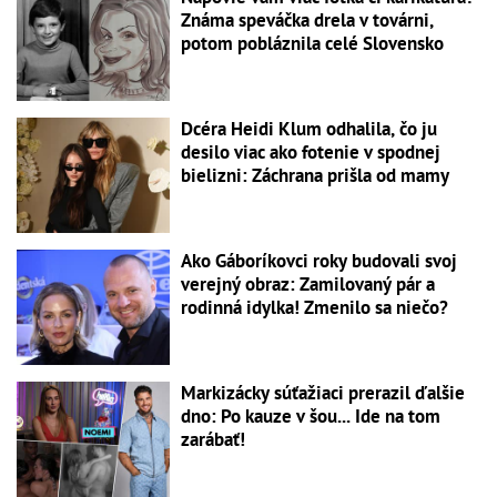
Známa speváčka drela v továrni,
potom pobláznila celé Slovensko
Dcéra Heidi Klum odhalila, čo ju
desilo viac ako fotenie v spodnej
bielizni: Záchrana prišla od mamy
Ako Gáboríkovci roky budovali svoj
verejný obraz: Zamilovaný pár a
rodinná idylka! Zmenilo sa niečo?
Markizácky súťažiaci prerazil ďalšie
dno: Po kauze v šou... Ide na tom
zarábať!