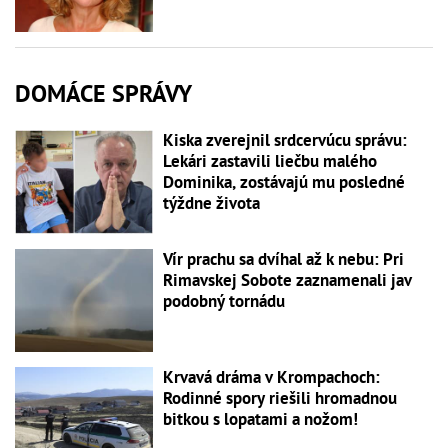
DOMÁCE SPRÁVY
Kiska zverejnil srdcervúcu správu:
Lekári zastavili liečbu malého
Dominika, zostávajú mu posledné
týždne života
Vír prachu sa dvíhal až k nebu: Pri
Rimavskej Sobote zaznamenali jav
podobný tornádu
Krvavá dráma v Krompachoch:
Rodinné spory riešili hromadnou
bitkou s lopatami a nožom!