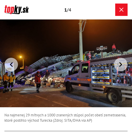
1
/4
Na najmenej 29 mŕtvych a 1000 zranených stúpol počet obetí zemetrasenia,
ktoré postihlo východ Turecka (Zdroj: SITA/DHA via AP)