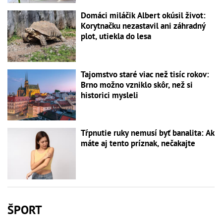
Domáci miláčik Albert okúsil život:
Korytnačku nezastavil ani záhradný
plot, utiekla do lesa
Tajomstvo staré viac než tisíc rokov:
Brno možno vzniklo skôr, než si
historici mysleli
Tŕpnutie ruky nemusí byť banalita: Ak
máte aj tento príznak, nečakajte
ŠPORT