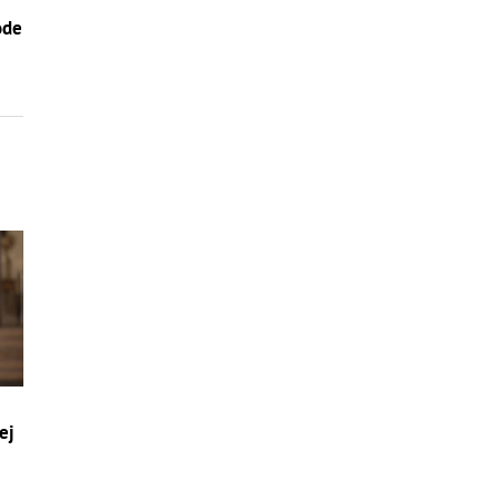
–
ode
ej
a