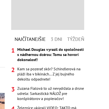
NAJČÍTANEJŠIE
3 DNI
TÝŽDEŇ
Michael Douglas vyrazil do spoločnosti
s nádhernou dcérou: Tomu sa hovorí
dokonalosť!
Kam sa pozerať skôr? Schindlerová na
pláži iba v bikinách... Z jej bujného
dekoltu odpadnete!
Zuzana Fialová to už nevydržala a drsne
udrela: Sarkastická NÁLOŽ pre
konšpirátorov a popieračov!
Železnice ukázali VIDEO: TAKTO má