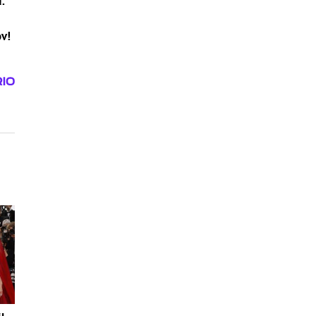
:
ov!