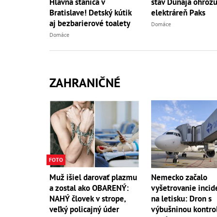
Hlavná stanica v
stav Dunaja ohrozu
Bratislave! Detský kútik
elektráreň Paks
aj bezbarierové toalety
Domáce
Domáce
ZAHRANIČNÉ
FOTO
Muž išiel darovať plazmu
Nemecko začalo
a zostal ako OBARENÝ:
vyšetrovanie incid
NAHÝ človek v strope,
na letisku: Dron s
veľký policajný úder
výbušninou kontro