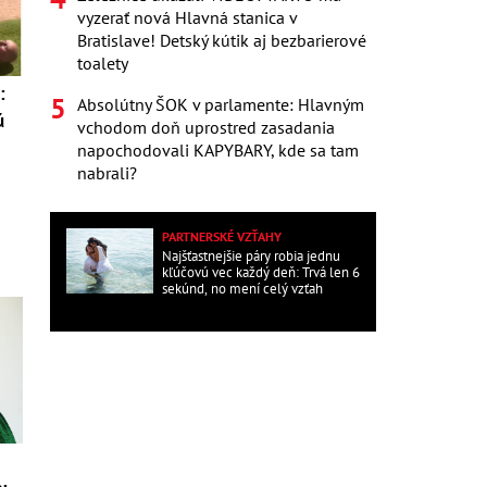
vyzerať nová Hlavná stanica v
Bratislave! Detský kútik aj bezbarierové
toalety
:
Absolútny ŠOK v parlamente: Hlavným
ú
vchodom doň uprostred zasadania
napochodovali KAPYBARY, kde sa tam
nabrali?
PARTNERSKÉ VZŤAHY
Najšťastnejšie páry robia jednu
kľúčovú vec každý deň: Trvá len 6
sekúnd, no mení celý vzťah