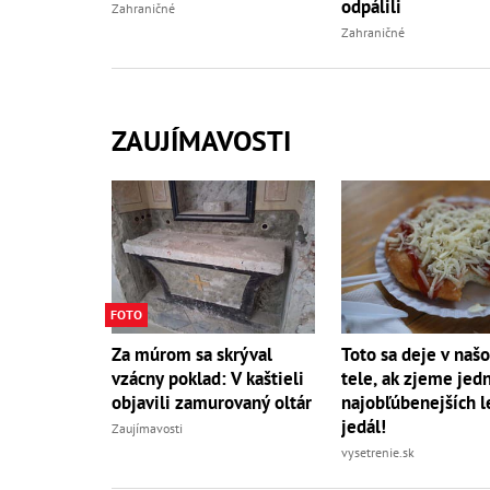
odpálili
Zahraničné
Zahraničné
ZAUJÍMAVOSTI
FOTO
Za múrom sa skrýval
Toto sa deje v naš
vzácny poklad: V kaštieli
tele, ak zjeme jed
objavili zamurovaný oltár
najobľúbenejších l
jedál!
Zaujímavosti
vysetrenie.sk