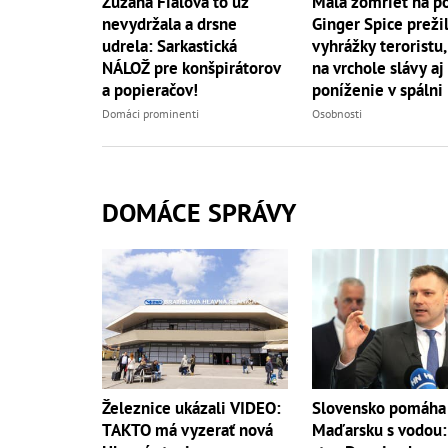
Mala zomrieť na p
Zuzana Fialová to už
Ginger Spice preži
nevydržala a drsne
vyhrážky teroristu,
udrela: Sarkastická
na vrchole slávy aj
NÁLOŽ pre konšpirátorov
poníženie v spálni
a popieračov!
Osobnosti
Domáci prominenti
DOMÁCE SPRÁVY
Železnice ukázali VIDEO:
Slovensko pomáha
TAKTO má vyzerať nová
Maďarsku s vodou: