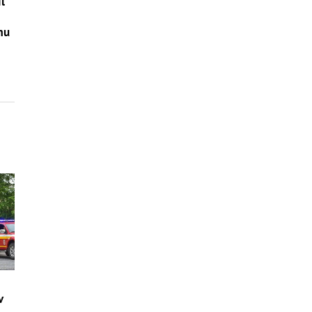
l
mu
v