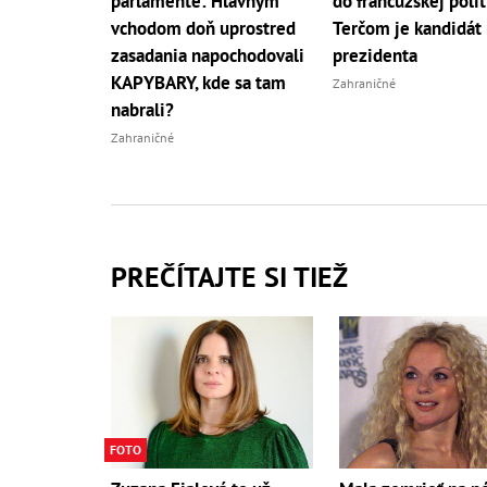
parlamente: Hlavným
do francúzskej polit
vchodom doň uprostred
Terčom je kandidát
zasadania napochodovali
prezidenta
KAPYBARY, kde sa tam
Zahraničné
nabrali?
Zahraničné
PREČÍTAJTE SI TIEŽ
FOTO