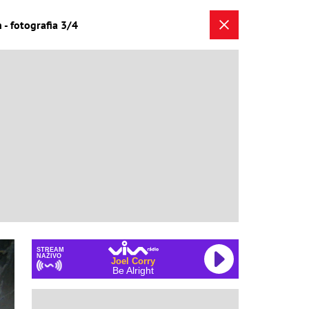
- fotografia 3/4
STREAM
NAŽIVO
Joel Corry
Be Alright