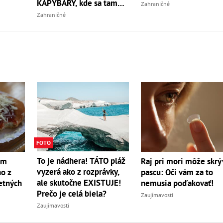
KAPYBARY, kde sa tam
Zahraničné
nabrali?
Zahraničné
FOTO
To je nádhera! TÁTO pláž
om
Raj pri mori môže skrý
vyzerá ako z rozprávky,
no z
pascu: Oči vám za to
ale skutočne EXISTUJE!
etných
nemusia poďakovať!
Prečo je celá biela?
Zaujímavosti
Zaujímavosti