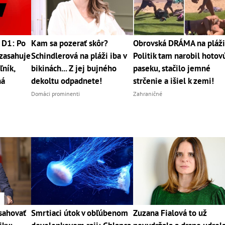
 D1: Po
Kam sa pozerať skôr?
Obrovská DRÁMA na pláži
zasahuje
Schindlerová na pláži iba v
Politik tam narobil hotov
ľník,
bikinách... Z jej bujného
paseku, stačilo jemné
ná
dekoltu odpadnete!
strčenie a išiel k zemi!
Domáci prominenti
Zahraničné
sahovať
Smrtiaci útok v obľúbenom
Zuzana Fialová to už