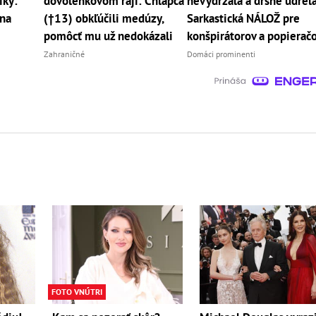
iky:
dovolenkovom raji: Chlapca
nevydržala a drsne udrela
 na
(†13) obkľúčili medúzy,
Sarkastická NÁLOŽ pre
pomôcť mu už nedokázali
konšpirátorov a popierač
Zahraničné
Domáci prominenti
FOTO VNÚTRI