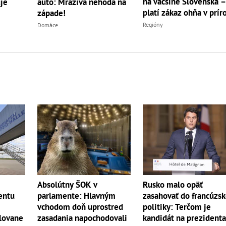
na väčšine Slovenska 
je
auto: Mrazivá nehoda na
platí zákaz ohňa v prír
západe!
Regióny
Domáce
Absolútny ŠOK v
Rusko malo opäť
entu
parlamente: Hlavným
zasahovať do francúzsk
vchodom doň uprostred
politiky: Terčom je
lovane
zasadania napochodovali
kandidát na prezident