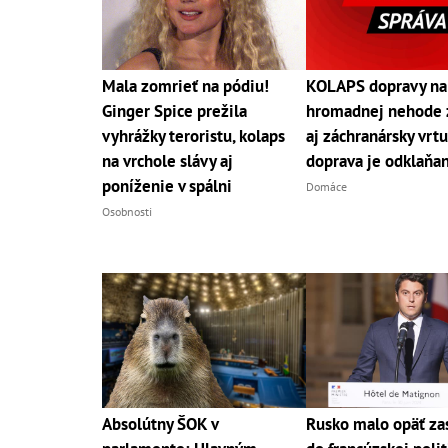
Mala zomrieť na pódiu!
KOLAPS dopravy na
Ginger Spice prežila
hromadnej nehode 
vyhrážky teroristu, kolaps
aj záchranársky vrtu
na vrchole slávy aj
doprava je odklaňa
poníženie v spálni
Domáce
Osobnosti
Absolútny ŠOK v
Rusko malo opäť za