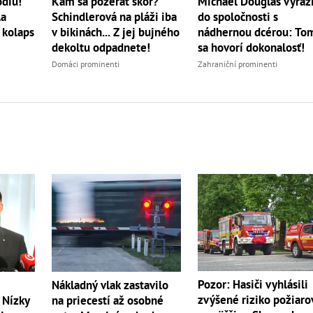
ódiu!
Kam sa pozerať skôr?
Michael Douglas vyrazi
la
Schindlerová na pláži iba
do spoločnosti s
 kolaps
v bikinách... Z jej bujného
nádhernou dcérou: To
dekoltu odpadnete!
sa hovorí dokonalosť!
Domáci prominenti
Zahraniční prominenti
Pozor: Hasiči vyhlásili
Nákladný vlak zastavilo
zvýšené riziko požiaro
 Nízky
na priecestí až osobné