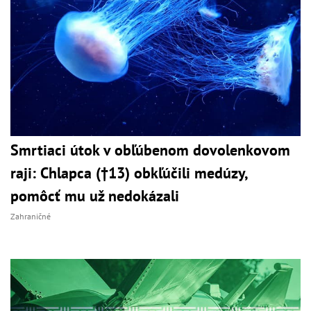
Smrtiaci útok v obľúbenom dovolenkovom
raji: Chlapca (†13) obkľúčili medúzy,
pomôcť mu už nedokázali
Zahraničné