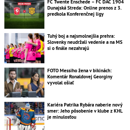
FC Twente Enschede – FC DAC 1904
Dunajská Streda: Online prenos z 3.
predkola Konferenčnej ligy
Tuhý boj a najsmolnejšia prehra:
Slovenky neudržali vedenie a na MS
si o finále nezahrajú
FOTO Messiho žena v bikinách:
Komentár Ronaldovej Georginy
vyvolal ošiaľ
Kariéra Patrika Rybára naberie nový
smer: Jeho pôsobenie v klube z KHL
je minulosťou