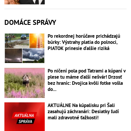
DOMÁCE SPRÁVY
Po rekordnej horúčave prichádzajú
búrky: Výstrahy platia do polnoci,
PIATOK prinesie ďalšie riziká
Po ničení pola pod Tatrami a kúpaní v
plese tu máme ďalší nešvár! Drzosť
bez hraníc: Dvojica kvôli fotke vošla
do...
AKTUÁLNE Na kúpalisku pri Šali
zasahujú záchranári: Desiatky ľudí
mali zdravotné ťažkosti!