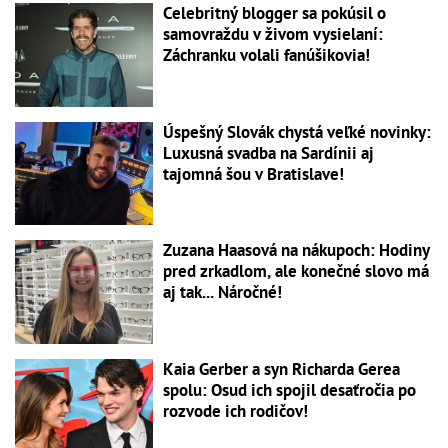
Celebritný blogger sa pokúsil o
samovraždu v živom vysielaní:
Záchranku volali fanúšikovia!
Úspešný Slovák chystá veľké novinky:
Luxusná svadba na Sardínii aj
tajomná šou v Bratislave!
Zuzana Haasová na nákupoch: Hodiny
pred zrkadlom, ale konečné slovo má
aj tak... Náročné!
Kaia Gerber a syn Richarda Gerea
spolu: Osud ich spojil desaťročia po
rozvode ich rodičov!