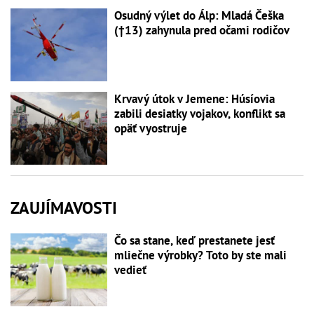
Osudný výlet do Álp: Mladá Češka
(†13) zahynula pred očami rodičov
Krvavý útok v Jemene: Húsíovia
zabili desiatky vojakov, konflikt sa
opäť vyostruje
ZAUJÍMAVOSTI
Čo sa stane, keď prestanete jesť
mliečne výrobky? Toto by ste mali
vedieť