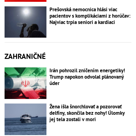
Prešovská nemocnica hlási viac
pacientov s komplikáciami z horúčav:
Najviac trpia seniori a kardiaci
ZAHRANIČNÉ
Irán pohrozil zničením energetiky!
Trump napokon odvolal plánovaný
úder
Žena išla šnorchlovať a pozorovať
delfíny, skončila bez nohy! Úlomky
jej tela zostali v mori