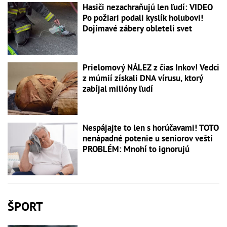
Hasiči nezachraňujú len ľudí: VIDEO
Po požiari podali kyslík holubovi!
Dojímavé zábery obleteli svet
Prielomový NÁLEZ z čias Inkov! Vedci
z múmií získali DNA vírusu, ktorý
zabíjal milióny ľudí
Nespájajte to len s horúčavami! TOTO
nenápadné potenie u seniorov veští
PROBLÉM: Mnohí to ignorujú
ŠPORT