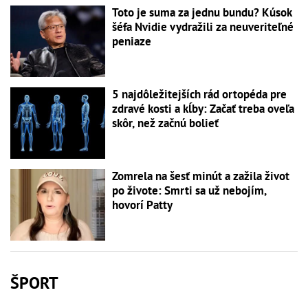
Toto je suma za jednu bundu? Kúsok
šéfa Nvidie vydražili za neuveriteľné
peniaze
5 najdôležitejších rád ortopéda pre
zdravé kosti a kĺby: Začať treba oveľa
skôr, než začnú bolieť
Zomrela na šesť minút a zažila život
po živote: Smrti sa už nebojím,
hovorí Patty
ŠPORT