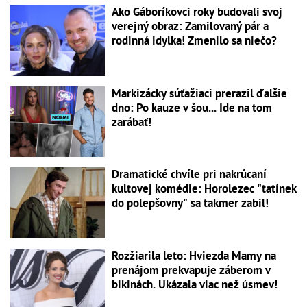
Ako Gáboríkovci roky budovali svoj
verejný obraz: Zamilovaný pár a
rodinná idylka! Zmenilo sa niečo?
Markizácky súťažiaci prerazil ďalšie
dno: Po kauze v šou... Ide na tom
zarábať!
Dramatické chvíle pri nakrúcaní
kultovej komédie: Horolezec "tatínek
do polepšovny" sa takmer zabil!
Rozžiarila leto: Hviezda Mamy na
prenájom prekvapuje záberom v
bikinách. Ukázala viac než úsmev!