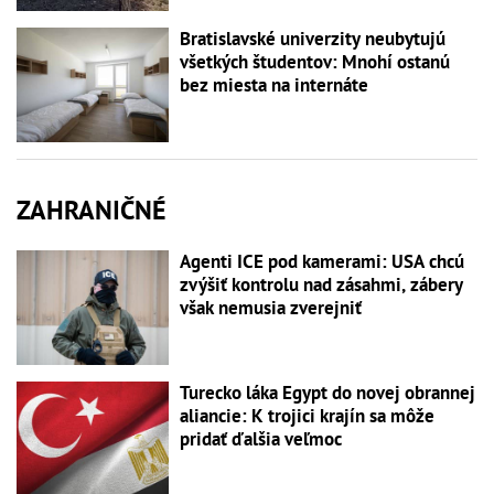
Bratislavské univerzity neubytujú
všetkých študentov: Mnohí ostanú
bez miesta na internáte
ZAHRANIČNÉ
Agenti ICE pod kamerami: USA chcú
zvýšiť kontrolu nad zásahmi, zábery
však nemusia zverejniť
Turecko láka Egypt do novej obrannej
aliancie: K trojici krajín sa môže
pridať ďalšia veľmoc