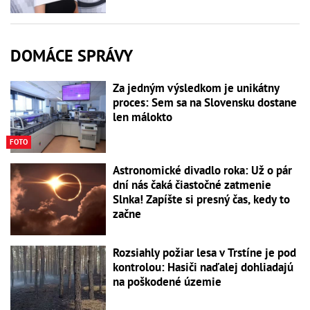
DOMÁCE SPRÁVY
Za jedným výsledkom je unikátny
proces: Sem sa na Slovensku dostane
len málokto
FOTO
Astronomické divadlo roka: Už o pár
dní nás čaká čiastočné zatmenie
Slnka! Zapíšte si presný čas, kedy to
začne
Rozsiahly požiar lesa v Trstíne je pod
kontrolou: Hasiči naďalej dohliadajú
na poškodené územie