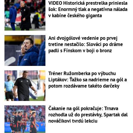
VIDEO Historická prestrelka priniesla
šok: Enormný tlak a negatívna nálada
v kabíne českého giganta
Ani dvojgólové vedenie po prvej
tretine nestačilo: Slováci po dráme
padli s Fínskom v boji o bronz
Tréner Ružomberka po výbuchu
Liptákov: Ťažko sa nadrieme na gól a
potom rozdávame takéto darčeky
Čakanie na gól pokračuje: Trnava
rozhodla už do prestávky, Spartak dal
nováčikovi tvrdú lekciu