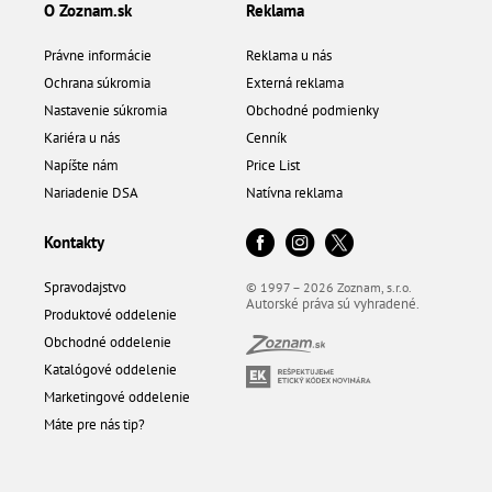
O Zoznam.sk
Reklama
Právne informácie
Reklama u nás
Ochrana súkromia
Externá reklama
Nastavenie súkromia
Obchodné podmienky
Kariéra u nás
Cenník
Napíšte nám
Price List
Nariadenie DSA
Natívna reklama
Kontakty
Spravodajstvo
© 1997 – 2026 Zoznam, s.r.o.
Autorské práva sú vyhradené.
Produktové oddelenie
Obchodné oddelenie
Katalógové oddelenie
Marketingové oddelenie
Máte pre nás tip?