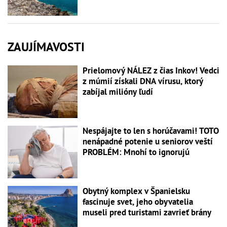
ZAUJÍMAVOSTI
Prielomový NÁLEZ z čias Inkov! Vedci
z múmií získali DNA vírusu, ktorý
zabíjal milióny ľudí
Nespájajte to len s horúčavami! TOTO
nenápadné potenie u seniorov veští
PROBLÉM: Mnohí to ignorujú
Obytný komplex v Španielsku
fascinuje svet, jeho obyvatelia
museli pred turistami zavrieť brány