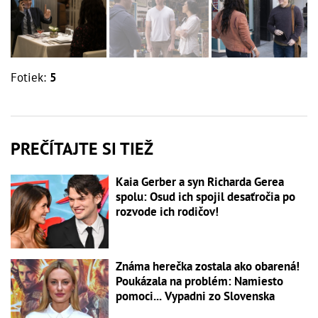
Fotiek:
5
PREČÍTAJTE SI TIEŽ
Kaia Gerber a syn Richarda Gerea
spolu: Osud ich spojil desaťročia po
rozvode ich rodičov!
Známa herečka zostala ako obarená!
Poukázala na problém: Namiesto
pomoci... Vypadni zo Slovenska