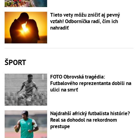
Tieto vety môžu zničiť aj pevný
vzťah! Odborníčka radí, čím ich
nahradiť
ŠPORT
FOTO Obrovská tragédia:
Futbalového reprezentanta dobili na
ulici na smrť
Najdrahší africký futbalista histórie?
Real sa dohodol na rekordnom
prestupe