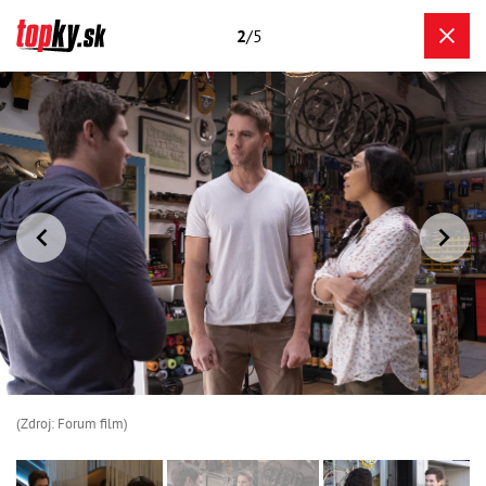
2
/5
(Zdroj: Forum film)