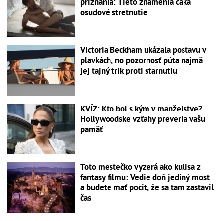
priznania: Tieto znamenia čaká
osudové stretnutie
Victoria Beckham ukázala postavu v
plavkách, no pozornosť púta najmä
jej tajný trik proti starnutiu
KVÍZ: Kto bol s kým v manželstve?
Hollywoodske vzťahy preveria vašu
pamäť
Toto mestečko vyzerá ako kulisa z
fantasy filmu: Vedie doň jediný most
a budete mať pocit, že sa tam zastavil
čas