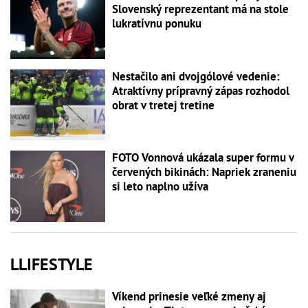
Slovenský reprezentant má na stole
lukratívnu ponuku
Nestačilo ani dvojgólové vedenie:
Atraktívny prípravný zápas rozhodol
obrat v tretej tretine
FOTO Vonnová ukázala super formu v
červených bikinách: Napriek zraneniu
si leto naplno užíva
LLIFESTYLE
Víkend prinesie veľké zmeny aj