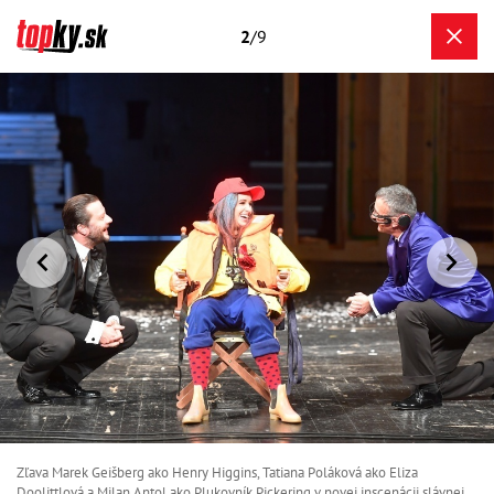
2
/9
Zľava Marek Geišberg ako Henry Higgins, Tatiana Poláková ako Eliza
Doolittlová a Milan Antol ako Plukovník Pickering v novej inscenácii slávnej