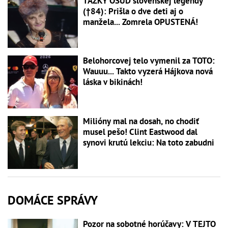
ŤAŽKÝ OSUD slovenskej legendy
(†84): Prišla o dve deti aj o
manžela... Zomrela OPUSTENÁ!
Belohorcovej telo vymenil za TOTO:
Wauuu... Takto vyzerá Hájkova nová
láska v bikinách!
Milióny mal na dosah, no chodiť
musel pešo! Clint Eastwood dal
synovi krutú lekciu: Na toto zabudni
DOMÁCE SPRÁVY
Pozor na sobotné horúčavy: V TEJTO