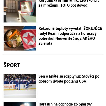
Korytnačka kriminálnik: Leo skončil
za mrežami, TOTO bol dôvod!
Rekordné teploty vyvolali ŠOKUJÚCE
rady! Režim odporúča na horúčavy
polievku! Neuveriteľné, z AKÉHO
zvierata
ŠPORT
Sen o finále sa rozplynul: Slováci po
dobrom úvode podľahli USA
Haraslín na odchode zo Sparty?