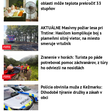
oblasti môže teplota prekročiť 33
stupňov
AKTUÁLNE Masívny požiar lesa pri
Trstíne: Hasičom komplikuje boj s
plameňmi silný vietor, na miesto
smeruje vrtuľník
FOTO
Zranenie v horách: Turista po páde
potreboval pomoc záchranárov, z túry
ho odviezli na nosidlách
FOTO
Polícia obvinila muža z Kežmarku:
Dlhodobé týranie družky a zásah v
obci