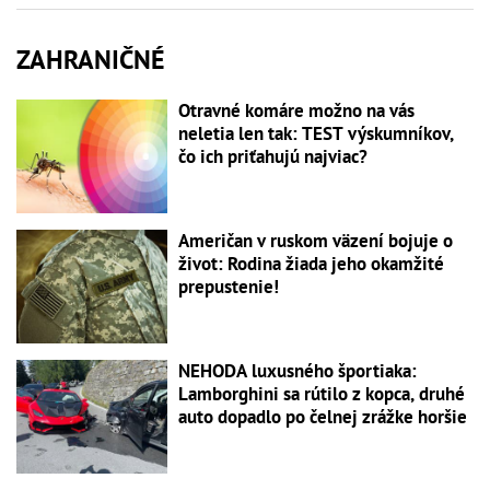
ZAHRANIČNÉ
Otravné komáre možno na vás
neletia len tak: TEST výskumníkov,
čo ich priťahujú najviac?
Američan v ruskom väzení bojuje o
život: Rodina žiada jeho okamžité
prepustenie!
NEHODA luxusného športiaka:
Lamborghini sa rútilo z kopca, druhé
auto dopadlo po čelnej zrážke horšie