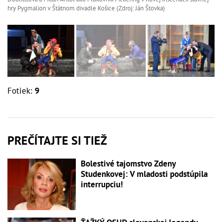
hry Pygmalion v Štátnom divadle Košice (Zdroj: Ján Štovka)
Fotiek:
9
PREČÍTAJTE SI TIEŽ
Bolestivé tajomstvo Zdeny
Studenkovej: V mladosti podstúpila
interrupciu!